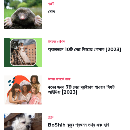
প্রাণী
মোল
বিবাহের পোশাক
অ্যামাজনে 10টি সেরা বিবাহের পোশাক [2023]
উপহার সম্পর্কে ধারনা
কনের জন্য 7টি সেরা ব্রাইডাল শাওয়ার গিফট
আইডিয়া [2023]
কুকুর
BoShih কুকুর প্রজনন তথ্য এবং ছবি