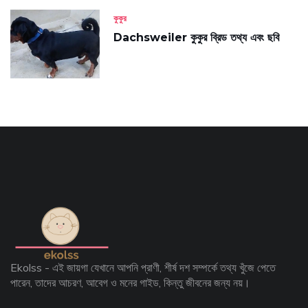
কুকুর
Dachsweiler কুকুর ব্রিড তথ্য এবং ছবি
Ekolss - এই জায়গা যেখানে আপনি প্রাণী, শীর্ষ দশ সম্পর্কে তথ্য খুঁজে পেতে
পারেন, তাদের আচরণ, আবেগ ও মনের গাইড, কিন্তু জীবনের জন্য নয়।