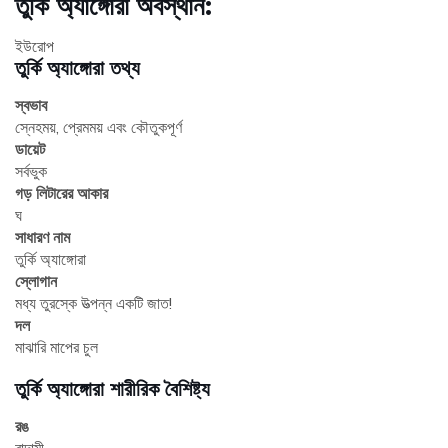
তুর্কি অ্যাঙ্গোরা অবস্থান:
ইউরোপ
তুর্কি অ্যাঙ্গোরা তথ্য
স্বভাব
স্নেহময়, প্রেমময় এবং কৌতুকপূর্ণ
ডায়েট
সর্বভুক
গড় লিটারের আকার
ঘ
সাধারণ নাম
তুর্কি অ্যাঙ্গোরা
স্লোগান
মধ্য তুরস্কে উত্পন্ন একটি জাত!
দল
মাঝারি মাপের চুল
তুর্কি অ্যাঙ্গোরা শারীরিক বৈশিষ্ট্য
রঙ