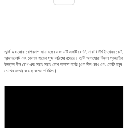
তুর্কি অ্যাঙ্গোরা বেশিরভাগ সাদা রঙের এবং এটি একটি রেশমি, মাঝারি দীর্ঘ দৈর্ঘ্যের কোট,
আন্ডারকোট এবং কোনও হাড়ের সূক্ষ্ম কাঠামো রয়েছে। তুর্কি অ্যাঙ্গোরা বিড়াল প্রজাতির
উজ্জ্বল নীল চোখ এবং মাঝে মাঝে চোখ আলাদা বর্ণের (এক নীল চোখ এবং একটি হলুদ
চোখের মতো) রয়েছে বলেও পরিচিত।