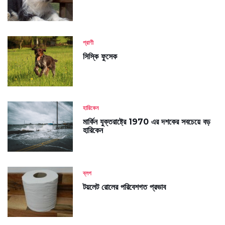
প্রাণী
সিস্কি ফুসেক
হারিকেন
মার্কিন যুক্তরাষ্ট্রে 1970 এর দশকের সবচেয়ে বড়
হারিকেন
ব্লগ
টয়লেট রোলের পরিবেশগত প্রভাব