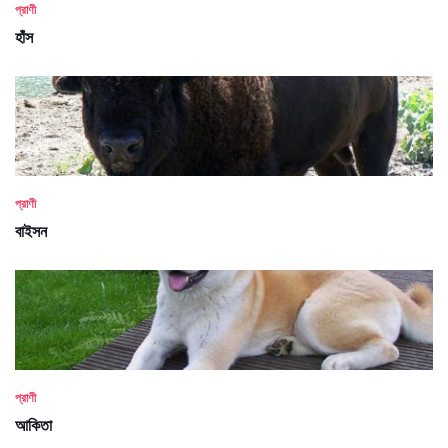
প্রাণী
হাঁস
প্রাণী
বাইসন
প্রাণী
আকিতা