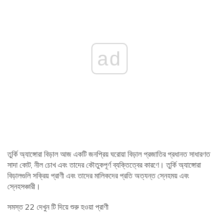
ad
তুর্কি অ্যাঙ্গোরা বিড়াল আজ একটি জনপ্রিয় ঘরোয়া বিড়াল প্রজাতির প্রধানত সাধারণত
সাদা কোট, নীল চোখ এবং তাদের কৌতুকপূর্ণ ব্যক্তিত্বের কারণে। তুর্কি অ্যাঙ্গোরা
বিড়ালগুলি সক্রিয় প্রাণী এবং তাদের মালিকদের প্রতি অত্যন্ত স্নেহময় এবং
স্নেহসঞ্চারী।
সমস্ত 22 দেখুন টি দিয়ে শুরু হওয়া প্রাণী