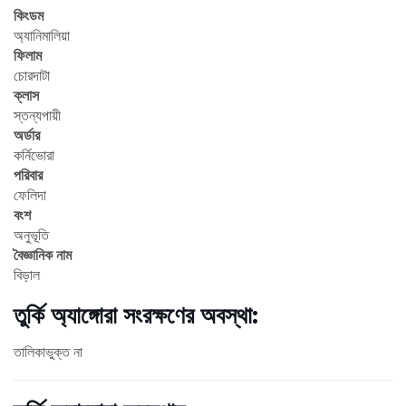
কিংডম
অ্যানিমালিয়া
ফিলাম
চোরদাটা
ক্লাস
স্তন্যপায়ী
অর্ডার
কর্নিভোরা
পরিবার
ফেলিদা
বংশ
অনুভূতি
বৈজ্ঞানিক নাম
বিড়াল
তুর্কি অ্যাঙ্গোরা সংরক্ষণের অবস্থা:
তালিকাভুক্ত না