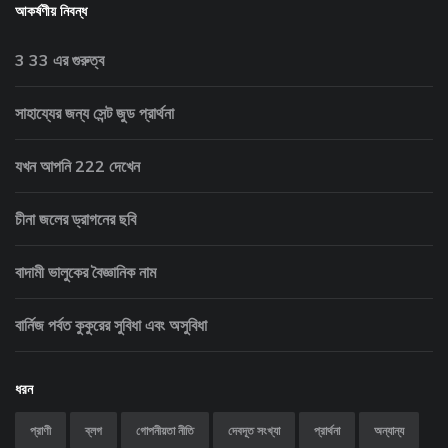
আকর্ষণীয় নিবন্ধ
3 33 এর গুরুত্ব
সাহায্যের জন্য সেন্ট জুড প্রার্থনা
যখন আপনি 222 দেখেন
চীনা জলের ড্রাগনের ছবি
বাদামী ভালুকের বৈজ্ঞানিক নাম
বার্নিজ পর্বত কুকুরের সুবিধা এবং অসুবিধা
ধরন
প্রাণী
ব্লগ
গোপনীয়তা নীতি
দেবদূত সংখ্যা
প্রার্থনা
অন্যান্য