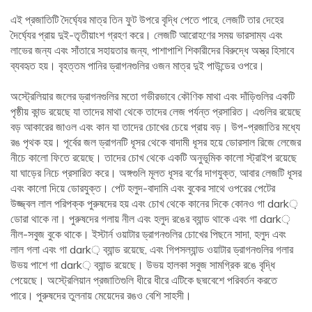
এই প্রজাতিটি দৈর্ঘ্যের মাত্র তিন ফুট উপরে বৃদ্ধি পেতে পারে, লেজটি তার দেহের
দৈর্ঘ্যের প্রায় দুই-তৃতীয়াংশ গ্রহণ করে। লেজটি আরোহণের সময় ভারসাম্য এবং
লাভের জন্য এবং সাঁতারে সহায়তার জন্য, পাশাপাশি শিকারীদের বিরুদ্ধে অস্ত্র হিসাবে
ব্যবহৃত হয়। বৃহত্তম পানির ড্রাগনগুলির ওজন মাত্র দুই পাউন্ডের ওপরে।
অস্ট্রেলিয়ার জলের ড্রাগনগুলির মতো গভীরভাবে কৌণিক মাথা এবং দাঁড়িগুলির একটি
পৃষ্ঠীয় কান্ড রয়েছে যা তাদের মাথা থেকে তাদের লেজ পর্যন্ত প্রসারিত। এগুলির রয়েছে
বড় আকারের জাওল এবং কান যা তাদের চোখের চেয়ে প্রায় বড়। উপ-প্রজাতির মধ্যে
রঙ পৃথক হয়। পূর্বের জল ড্রাগনটি ধূসর থেকে বাদামী ধূসর হয়ে ডোরসাল রিজে লেজের
নীচে কালো ফিতে রয়েছে। তাদের চোখ থেকে একটি অনুভূমিক কালো স্ট্রাইপ রয়েছে
যা ঘাড়ের নিচে প্রসারিত করে। অঙ্গগুলি মূলত ধূসর বর্ণের দাগযুক্ত, আবার লেজটি ধূসর
এবং কালো দিয়ে ডোরযুক্ত। পেট হলুদ-বাদামি এবং বুকের সাথে ওপরের পেটের
উজ্জ্বল লাল পরিপক্ক পুরুষদের হয় এবং চোখ থেকে কানের দিকে কোনও গা dark়
ডোরা থাকে না। পুরুষদের গলায় নীল এবং হলুদ রঙের ব্যান্ড থাকে এবং গা dark়
নীল-সবুজ বুকে থাকে। ইস্টার্ন ওয়াটার ড্রাগনগুলির চোখের পিছনে সাদা, হলুদ এবং
লাল গলা এবং গা dark় ব্যান্ড রয়েছে, এবং গিপসল্যান্ড ওয়াটার ড্রাগনগুলির গলার
উভয় পাশে গা dark় ব্যান্ড রয়েছে। উভয় হালকা সবুজ সামগ্রিক রঙে বৃদ্ধি
পেয়েছে। অস্ট্রেলিয়ান প্রজাতিগুলি ধীরে ধীরে এটিকে ছদ্মবেশে পরিবর্তন করতে
পারে। পুরুষদের তুলনায় মেয়েদের রঙও বেশি সাহসী।