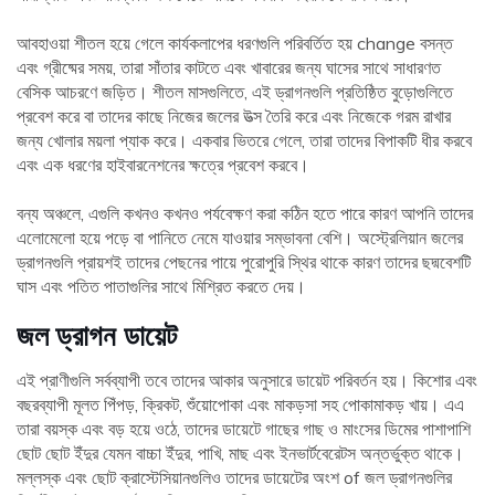
আবহাওয়া শীতল হয়ে গেলে কার্যকলাপের ধরণগুলি পরিবর্তিত হয় change বসন্ত
এবং গ্রীষ্মের সময়, তারা সাঁতার কাটতে এবং খাবারের জন্য ঘাসের সাথে সাধারণত
বেসিক আচরণে জড়িত। শীতল মাসগুলিতে, এই ড্রাগনগুলি প্রতিষ্ঠিত বুড়োগুলিতে
প্রবেশ করে বা তাদের কাছে নিজের জলের উত্স তৈরি করে এবং নিজেকে গরম রাখার
জন্য খোলার ময়লা প্যাক করে। একবার ভিতরে গেলে, তারা তাদের বিপাকটি ধীর করবে
এবং এক ধরণের হাইবারনেশনের ক্ষত্রে প্রবেশ করবে।
বন্য অঞ্চলে, এগুলি কখনও কখনও পর্যবেক্ষণ করা কঠিন হতে পারে কারণ আপনি তাদের
এলোমেলো হয়ে পড়ে বা পানিতে নেমে যাওয়ার সম্ভাবনা বেশি। অস্ট্রেলিয়ান জলের
ড্রাগনগুলি প্রায়শই তাদের পেছনের পায়ে পুরোপুরি স্থির থাকে কারণ তাদের ছদ্মবেশটি
ঘাস এবং পতিত পাতাগুলির সাথে মিশ্রিত করতে দেয়।
জল ড্রাগন ডায়েট
এই প্রাণীগুলি সর্বব্যাপী তবে তাদের আকার অনুসারে ডায়েট পরিবর্তন হয়। কিশোর এবং
বছরব্যাপী মূলত পিঁপড়, ক্রিকট, শুঁয়োপোকা এবং মাকড়সা সহ পোকামাকড় খায়। এএ
তারা বয়স্ক এবং বড় হয়ে ওঠে, তাদের ডায়েটে গাছের গাছ ও মাংসের ডিমের পাশাপাশি
ছোট ছোট ইঁদুর যেমন বাচ্চা ইঁদুর, পাখি, মাছ এবং ইনভার্টবেরেটস অন্তর্ভুক্ত থাকে।
মল্লস্ক এবং ছোট ক্রাস্টেসিয়ানগুলিও তাদের ডায়েটের অংশ of জল ড্রাগনগুলির