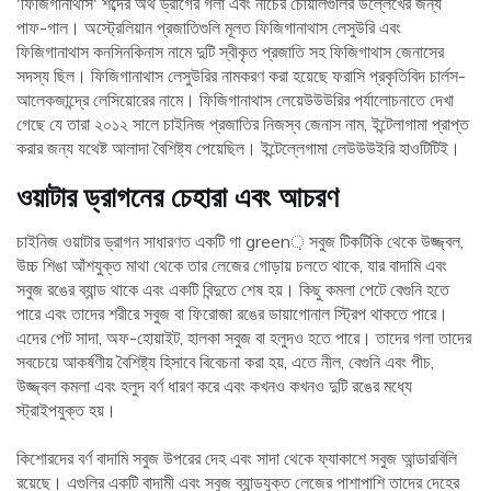
'ফিজিগানাথাস' শব্দের অর্থ ড্রাগের গলা এবং নীচের চোয়ালগুলির উল্লেখের জন্য
পাফ-গাল। অস্ট্রেলিয়ান প্রজাতিগুলি মূলত ফিজিগানাথাস লেসুউরি এবং
ফিজিগানাথাস কনসিনকিনাস নামে দুটি স্বীকৃত প্রজাতি সহ ফিজিগাথাস জেনাসের
সদস্য ছিল। ফিজিগানাথাস লেসুউরির নামকরণ করা হয়েছে ফরাসি প্রকৃতিবিদ চার্লস-
আলেকজান্দ্রে লেসিয়োরের নামে। ফিজিগানাথাস লেয়েউউউরির পর্যালোচনাতে দেখা
গেছে যে তারা ২০১২ সালে চাইনিজ প্রজাতির নিজস্ব জেনাস নাম, ইন্টেলাগামা প্রাপ্ত
করার জন্য যথেষ্ট আলাদা বৈশিষ্ট্য পেয়েছিল। ইন্টেল্লেগামা লেউউউইরি হাওটিটিই।
ওয়াটার ড্রাগনের চেহারা এবং আচরণ
চাইনিজ ওয়াটার ড্রাগন সাধারণত একটি গা green় সবুজ টিকটিকি থেকে উজ্জ্বল,
উচ্চ শিঙা আঁশযুক্ত মাথা থেকে তার লেজের গোড়ায় চলতে থাকে, যার বাদামি এবং
সবুজ রঙের ব্যান্ড থাকে এবং একটি বিন্দুতে শেষ হয়। কিছু কমলা পেটে বেগুনি হতে
পারে এবং তাদের শরীরে সবুজ বা ফিরোজা রঙের ডায়াগোনাল স্ট্রিপ থাকতে পারে।
এদের পেট সাদা, অফ-হোয়াইট, হালকা সবুজ বা হলুদও হতে পারে। তাদের গলা তাদের
সবচেয়ে আকর্ষণীয় বৈশিষ্ট্য হিসাবে বিবেচনা করা হয়, এতে নীল, বেগুনি এবং পীচ,
উজ্জ্বল কমলা এবং হলুদ বর্ণ ধারণ করে এবং কখনও কখনও দুটি রঙের মধ্যে
স্ট্রাইপযুক্ত হয়।
কিশোরদের বর্ণ বাদামি সবুজ উপরের দেহ এবং সাদা থেকে ফ্যাকাশে সবুজ আন্ডারবিলি
রয়েছে। এগুলির একটি বাদামী এবং সবুজ ব্যান্ডযুক্ত লেজের পাশাপাশি তাদের দেহের