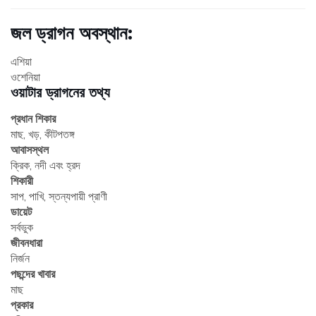
জল ড্রাগন অবস্থান:
এশিয়া
ওশেনিয়া
ওয়াটার ড্রাগনের তথ্য
প্রধান শিকার
মাছ, খড়, কীটপতঙ্গ
আবাসস্থল
ক্রিক, নদী এবং হ্রদ
শিকারী
সাপ, পাখি, স্তন্যপায়ী প্রাণী
ডায়েট
সর্বভুক
জীবনধারা
নির্জন
পছন্দের খাবার
মাছ
প্রকার