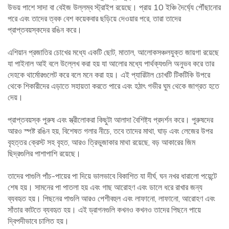
উভয় পাশে সাদা বা বেইজ উল্লম্ব স্ট্রাইপ রয়েছে। প্রায় 10 ইঞ্চি দৈর্ঘ্যে পৌঁছানোর
পরে এবং তাদের ত্বক বেশ কয়েকবার ছড়িয়ে দেওয়ার পরে, তারা তাদের
প্রাপ্তবয়স্কদের রঙিন করে।
এশিয়ান প্রজাতির চোখের মধ্যে একটি ছোট, মাতাল, আলোকসঞ্চলযুক্ত জায়গা রয়েছে
যা পাইনাল আই বলে উল্লেখ করা হয় যা আলোর মধ্যে পার্থক্যগুলি অনুভব করে তার
দেহকে থার্মোরগুলেট করে বলে মনে করা হয়। এই প্যারিটাল চোখটি টিকটিকি উপরে
থেকে শিকারীদের এড়াতে সহায়তা করতে পারে এবং হঠাৎ গভীর ঘুম থেকে জাগ্রত হতে
দেয়।
প্রাপ্তবয়স্ক পুরুষ এবং স্ত্রীলোকরা কিছুটা আলাদা বৈশিষ্ট্য প্রদর্শন করে। পুরুষদের
আরও স্পষ্ট রঙিন হয়, বিশেষত গলার নীচে, তবে তাদের মাথা, ঘাড় এবং লেজের উপর
বৃহত্তর ক্রেস্ট সহ বৃহত, আরও ত্রিভুজাকার মাথা রয়েছে, বড় আকারের জিম
ছিদ্রগুলির পাশাপাশি রয়েছে।
তাদের পাগুলি পাঁচ-পায়ের পা দিয়ে ভালভাবে বিকাশিত যা দীর্ঘ, ঘন নখর ধারালো পয়েন্টে
শেষ হয়। সামনের পা পাতলা হয় এবং গাছ আরোহণ এবং ডালে ধরে রাখার জন্য
ব্যবহৃত হয়। পিছনের পাগুলি আরও পেশীবহুল এবং লাফানো, লাফানো, আরোহণ এবং
সাঁতার কাটতে ব্যবহৃত হয়। এই ড্রাগনগুলি কখনও কখনও তাদের পিছনে পায়ে
দ্বিপদীভাবে চালিত হয়।