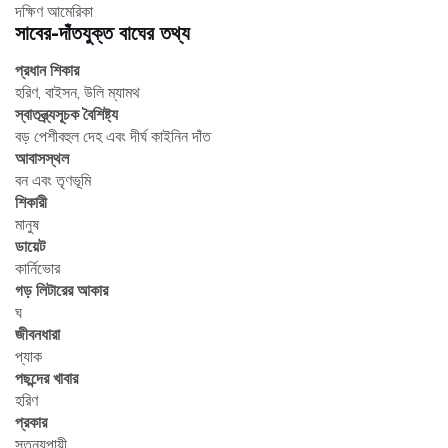
দক্ষিণ আমেরিকা
সাবের-দাঁতযুক্ত বাঘের তথ্য
প্রধান শিকার
হরিণ, বাইসন, উলি ম্যামথ
স্বাতন্ত্র্যসূচক বৈশিষ্ট্য
বড় পেশীবহুল দেহ এবং দীর্ঘ কাইনিন দাঁত
আবাসস্থল
বন এবং তৃণভূমি
শিকারী
মানুষ
ডায়েট
কার্নিভোর
গড় লিটারের আকার
ঘ
জীবনধারা
প্যাক
পছন্দের খাবার
হরিণ
প্রকার
স্তন্যপায়ী