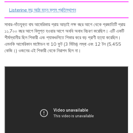
Listerine মৃদু আঠা যত্ন ফ্লস প্রতিস্থাপন
সাবার-দাঁতযুক্ত বাঘ আমেরিকায় প্রায় আড়াই লক্ষ বছর আগে থেকে প্রজাতিটি প্রায়
১১,7০০ বছর আগে বিলুপ্ত হওয়ার আগে অবধি অবাধ বিচরণ করেছিল। এটি একটি
শীর্ষস্থানীয় ছিল শিকারী এবং প্যাকগুলিতে শিকার করে বড় প্রাণী হত্যা করেছিল।
এমনকি আমেরিকান মাষ্টোডন যা 10 ফুট (3 মিটার) লম্বা এবং 12 টন (5,455
কেজি।) ওজনের এই শিকারী থেকে নিরাপদ ছিল না।