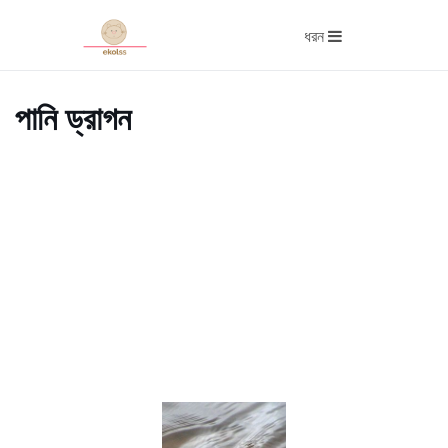
ধরন
পানি ড্রাগন