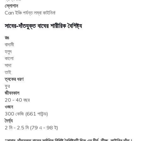
স্লোগান
Can ইঞ্চি পর্যন্ত লম্বা কাইনিন!
সাবের-দাঁতযুক্ত বাঘের শারীরিক বৈশিষ্ট্য
রঙ
বাদামী
হলুদ
কালো
সাদা
তাই
ত্বকের ধরণ
ফুর
জীবনকাল
20 - 40 বছর
ওজন
300 কেজি (661 পাউন্ড)
দৈর্ঘ্য
2 মি - 2.5 মি (79 এ - 98 ই)
“সাবার-দাঁতযুক্ত বাঘের সর্বাধিক বিশিষ্ট বৈশিষ্ট্যটি ছিল এর দীর্ঘ, তীক্ষ্ণ, কাইনিন দাঁত।