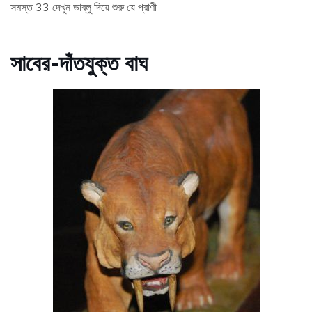
সমস্ত 33 দেখুন ডাব্লু দিয়ে শুরু যে প্রাণী
সাবের-দাঁতযুক্ত বাঘ