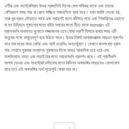
এশীয় এবং অস্ট্রেলিয়ান উভয় প্রজাতিই দিনের বেলা সক্রিয় থাকে এবং তাদের
বেশিরভাগ সময় গাছ বা রোদে সজ্জিত গাছগুলিতে ব্যয় করে। যখন হুমকি দেওয়া হয়,
তারা খুব দ্রুত দৌড়াতে পারে এবং প্রায়শই জলে ঝাঁপিয়ে পড়ে এবং শিকারিদের এড়াতে
বা ঘন উদ্ভিদে লুকানোর জন্য বর্ধিত সময়ের জন্য নীচে থাকে remain এই
ড্রাগনগুলি সাধারণত বুনোতে লজ্জাজনক তবে পোষা প্রাণী হিসাবে রাখার সময় এটি
মানুষের পক্ষে বন্ধুত্বপূর্ণ হয়ে উঠতে পারে। উভয় লিঙ্গই আক্রমণাত্মক আচরণ প্রদর্শন
করে যার মধ্যে মাথা বোবিং এবং আর্ম ওয়েভিং অন্তর্ভুক্ত। যেখানে জনসংখ্যা হ্রাস
পায় সেখানে পুরুষরা অন্যান্য পুরুষদের দিকে আরও আঞ্চলিক হয়ে ওঠে এবং
অঙ্গবিন্যাস, তাড়া এবং লড়াইয়ের মতো আচরণগুলি প্রদর্শন করে। এই প্রাণীগুলি
সালাম দেওয়া এবং সাবস্ট্রেট চাটানোর মতো বিভিন্ন অঙ্গভঙ্গির মাধ্যমেও যোগাযোগ
করে তবে এই অঙ্গভঙ্গির অর্থ পুরোপুরি বোঝা যায় না।