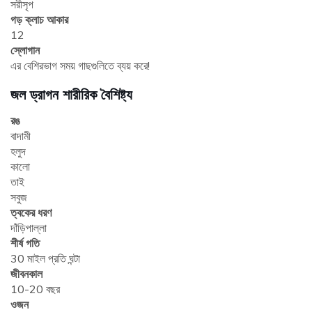
সরীসৃপ
গড় ক্লাচ আকার
12
স্লোগান
এর বেশিরভাগ সময় গাছগুলিতে ব্যয় করে!
জল ড্রাগন শারীরিক বৈশিষ্ট্য
রঙ
বাদামী
হলুদ
কালো
তাই
সবুজ
ত্বকের ধরণ
দাঁড়িপাল্লা
শীর্ষ গতি
30 মাইল প্রতি ঘন্টা
জীবনকাল
10-20 বছর
ওজন