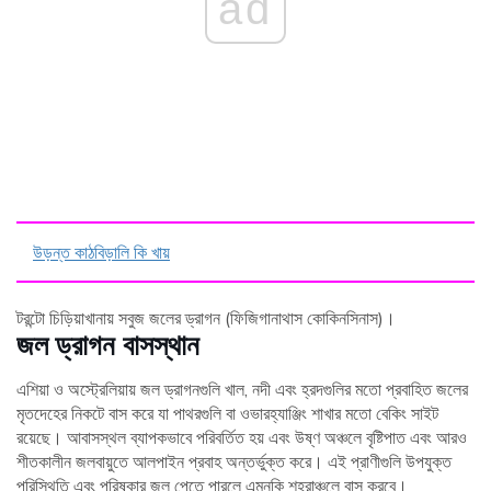
ad
উড়ন্ত কাঠবিড়ালি কি খায়
টরন্টো চিড়িয়াখানায় সবুজ জলের ড্রাগন (ফিজিগানাথাস কোকিনসিনাস)।
জল ড্রাগন বাসস্থান
এশিয়া ও অস্ট্রেলিয়ায় জল ড্রাগনগুলি খাল, নদী এবং হ্রদগুলির মতো প্রবাহিত জলের
মৃতদেহের নিকটে বাস করে যা পাথরগুলি বা ওভারহ্যাঞ্জিং শাখার মতো বেকিং সাইট
রয়েছে। আবাসস্থল ব্যাপকভাবে পরিবর্তিত হয় এবং উষ্ণ অঞ্চলে বৃষ্টিপাত এবং আরও
শীতকালীন জলবায়ুতে আলপাইন প্রবাহ অন্তর্ভুক্ত করে। এই প্রাণীগুলি উপযুক্ত
পরিস্থিতি এবং পরিষ্কার জল পেতে পারলে এমনকি শহরাঞ্চলে বাস করবে।