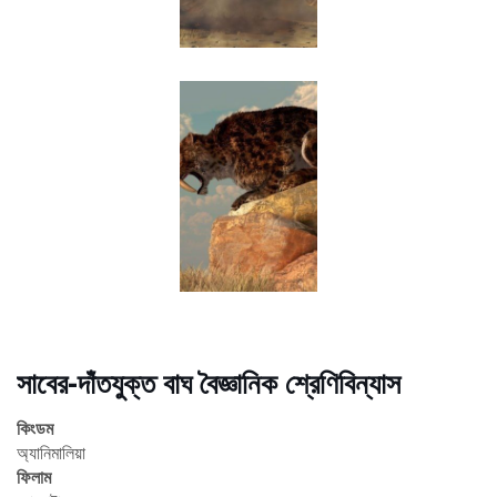
সাবের-দাঁতযুক্ত বাঘ বৈজ্ঞানিক শ্রেণিবিন্যাস
কিংডম
অ্যানিমালিয়া
ফিলাম