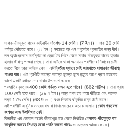
সাবার-দাঁতযুক্ত বাঘের কাইনাইন দাঁত
গড় 14 সেমি। (7 ইন।)
। তারা 28 সেমি
পর্যন্ত পৌঁছতে পারে। (১১ ইন।) সবচেয়ে বড় এস পপুলেটর প্রজাতির জন্য দীর্ঘ।
লস অ্যাঞ্জেলেসে অবস্থিত লা ব্রেয়া টার পিটস থেকে সাবার-দাঁতযুক্ত বাঘের হাজার
হাজার জীবাশ্ম পাওয়া গেছে। তারা আটকে থাকা অন্যান্য প্রাণীদের শিকারের চেষ্টা
করতে গিয়ে তারা আটকে গেল। এটা
দ্বিতীয় স্থানে সেই জায়গাতে সাধারণত জীবাশ্ম
পাওয়া যায়
। এই প্রাণীটি আস্তে আস্তে ডুবন্ত ডুবে মৃত্যুর আগে প্রাণ হারানোর
আগে একটি দুর্দান্ত শেষ খাবার উপভোগ করেছে।
প্রজাতির বৃহত্তম
400 কেজি পর্যন্ত ওজন হতে পারে। (882 পাউন্ড)
। তারা প্রায়
100 সেমি হতে পারে। (39.4 ইন।) লম্বা যখন চার পায়ে দাঁড়িয়ে এবং অনেক
লম্বা 175 সেমি। (68.9 in।) যখন শিকারে ঝাঁকুনির জন্য উঠে আসে।
এই প্রাণীটি আধুনিক সময়ের বাঘ বা বিড়ালের চেয়ে অনেক আলাদা।
কোন প্রত্যক্ষ
বংশধর আজ উপস্থিত নেই।
বিজ্ঞানীরা এর ভোকাল কর্ডের জীবাশ্মের হাড় থেকে নির্ধারিত যে
সাবার-দাঁতযুক্ত বাঘ
আধুনিক সময়ের সিংহের মতো গর্জন করতে পারে
এবং সম্ভবত আরও জোরে।