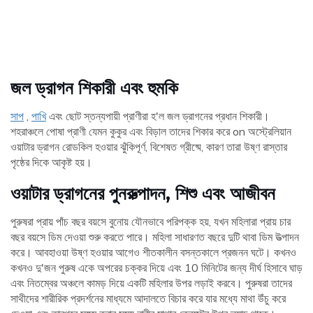
জল ড্রাগন শিকারী এবং হুমকি
সাপ
,
পাখি
এবং ছোট স্তন্যপায়ী প্রাণীরা হ'ল জল ড্রাগনের প্রধান শিকারী।
শহরাঞ্চলে পোষা প্রাণী যেমন কুকুর এবং বিড়াল তাদের শিকার করে on অস্ট্রেলিয়ান
ওয়াটার ড্রাগন রোডকিল হওয়ার ঝুঁকিপূর্ণ, বিশেষত গ্রীষ্মে, কারণ তারা উষ্ণ রাস্তার
পৃষ্ঠের দিকে আকৃষ্ট হয়।
ওয়াটার ড্রাগনের পুনরুত্পাদন, শিশু এবং আজীবন
পুরুষরা প্রায় পাঁচ বছর বয়সে বুনোয় যৌনভাবে পরিপক্ক হয়, যখন মহিলারা প্রায় চার
বছর বয়সে ডিম দেওয়া শুরু করতে পারে। মহিলা সাধারণত বছরে দুটি থাবা ডিম উত্পাদন
করে। আবহাওয়া উষ্ণ হওয়ার আগেও শীতকালীন বসন্তকালে প্রজনন ঘটে। কখনও
কখনও দু'জন পুরুষ একে অপরের চক্কর দিয়ে এবং 10 মিনিটের জন্য দীর্ঘ হিসাবে ঘাড়
এবং নিতম্বের অঞ্চলে কামড় দিয়ে একটি মহিলার উপর লড়াই করবে। পুরুষরা তাদের
সাথীদের শারীরিক প্রদর্শনের মাধ্যমে আদালতে বিচার করে যার মধ্যে মাথা উঁচু করে