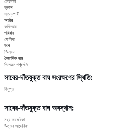
চোরদাটা
ক্লাস
স্তন্যপায়ী
অর্ডার
কর্নিভোরা
পরিবার
ফেলিদা
বংশ
স্মিলডন
বৈজ্ঞানিক নাম
স্মিলডন পপুলেটর
সাবের-দাঁতযুক্ত বাঘ সংরক্ষণের স্থিতি:
বিলুপ্ত
সাবের-দাঁতযুক্ত বাঘ অবস্থান:
মধ্য আমেরিকা
উত্তর আমেরিকা