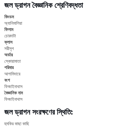
জল ড্রাগন বৈজ্ঞানিক শ্রেণিবদ্ধতা
কিংডম
অ্যানিমালিয়া
ফিলাম
চোরদাটা
ক্লাস
সরীসৃপ
অর্ডার
স্কোয়ামাতা
পরিবার
আগামিদায়ে
বংশ
ফিজাইনাথাস
বৈজ্ঞানিক নাম
ফিজাইনাথাস
জল ড্রাগন সংরক্ষণের স্থিতি:
হুমকির কাছা কাছি