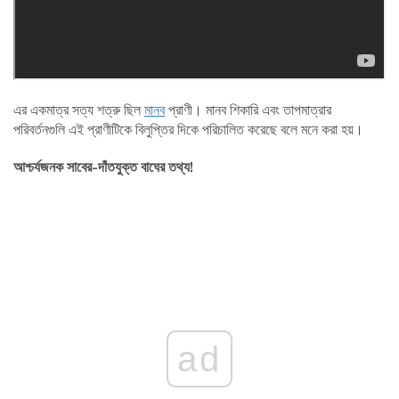
এর একমাত্র সত্য শত্রু ছিল
মানব
প্রাণী। মানব শিকারি এবং তাপমাত্রার
পরিবর্তনগুলি এই প্রাণীটিকে বিলুপ্তির দিকে পরিচালিত করেছে বলে মনে করা হয়।
আশ্চর্যজনক সাবের-দাঁতযুক্ত বাঘের তথ্য!
ad