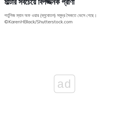
মাল্টার সবচেয়ে বিপজ্জনক প্রাণী
পর্তুগিজ ম্যান অফ ওয়ার (ব্লুবোতল) সমুদ্র সৈকতে ভেসে গেছে।
©KarenHBlack/Shutterstock.com
ad