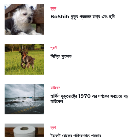
কুকুর
BoShih কুকুর প্রজনন তথ্য এবং ছবি
প্রাণী
সিস্কি ফুসেক
হারিকেন
মার্কিন যুক্তরাষ্ট্রে 1970 এর দশকের সবচেয়ে বড়
হারিকেন
ব্লগ
টয়লেট রোলের পরিবেশগত প্রভাব