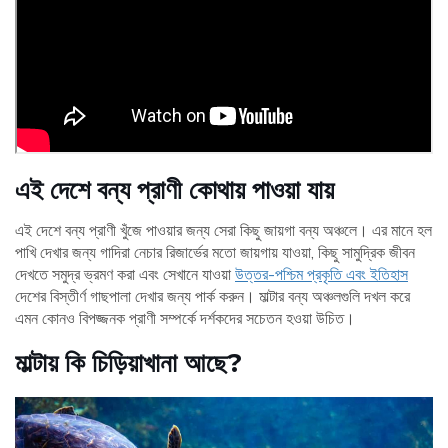
এই দেশে বন্য প্রাণী কোথায় পাওয়া যায়
এই দেশে বন্য প্রাণী খুঁজে পাওয়ার জন্য সেরা কিছু জায়গা বন্য অঞ্চলে। এর মানে হল
পাখি দেখার জন্য গাদিরা নেচার রিজার্ভের মতো জায়গায় যাওয়া, কিছু সামুদ্রিক জীবন
দেখতে সমুদ্র ভ্রমণ করা এবং সেখানে যাওয়া
উত্তর-পশ্চিম প্রকৃতি এবং ইতিহাস
দেশের বিস্তীর্ণ গাছপালা দেখার জন্য পার্ক করুন। মাল্টার বন্য অঞ্চলগুলি দখল করে
এমন কোনও বিপজ্জনক প্রাণী সম্পর্কে দর্শকদের সচেতন হওয়া উচিত।
মাল্টায় কি চিড়িয়াখানা আছে?