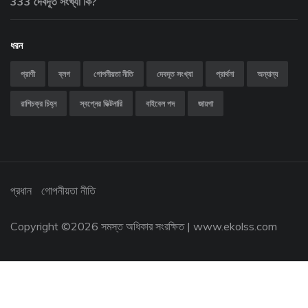
333 দেবদূত সংখ্যা কি?
ধরন
প্রাণী
ব্লগ
গোপনীয়তা নীতি
দেবদূত সংখ্যা
প্রার্থনা
অন্যান্য
রাশিচক্র চিহ্ন
স্বপ্নের ডিক্টনারি
বাইবেল পদ
জায়গা
প্রধান
গোপনীয়তা নীতি
Copyright ©
2026 সমস্ত অধিকার সংরক্ষিত |
www.ekolss.com