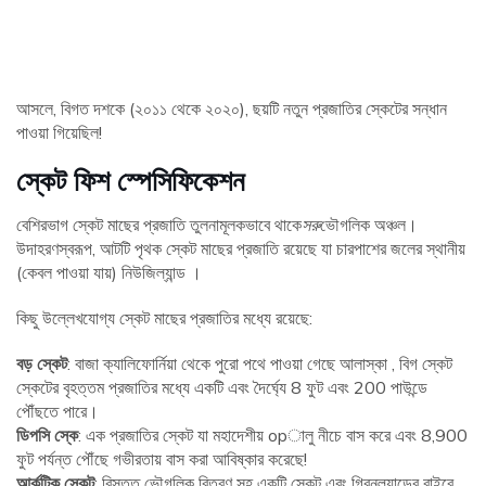
আসলে, বিগত দশকে (২০১১ থেকে ২০২০), ছয়টি নতুন প্রজাতির স্কেটের সন্ধান
পাওয়া গিয়েছিল!
স্কেট ফিশ স্পেসিফিকেশন
বেশিরভাগ স্কেট মাছের প্রজাতি তুলনামূলকভাবে থাকে
সরু
ভৌগলিক অঞ্চল।
উদাহরণস্বরূপ, আটটি পৃথক স্কেট মাছের প্রজাতি রয়েছে যা চারপাশের জলের স্থানীয়
(কেবল পাওয়া যায়) নিউজিল্যান্ড ।
কিছু উল্লেখযোগ্য স্কেট মাছের প্রজাতির মধ্যে রয়েছে:
বড় স্কেট
: বাজা ক্যালিফোর্নিয়া থেকে পুরো পথে পাওয়া গেছে আলাস্কা , বিগ স্কেট
স্কেটের বৃহত্তম প্রজাতির মধ্যে একটি এবং দৈর্ঘ্যে 8 ফুট এবং 200 পাউন্ডে
পৌঁছতে পারে।
ডিপসি স্কে
: এক প্রজাতির স্কেট যা মহাদেশীয় opালু নীচে বাস করে এবং 8,900
ফুট পর্যন্ত পৌঁছে গভীরতায় বাস করা আবিষ্কার করেছে!
আর্কটিক স্কেট
: বিস্তৃত ভৌগলিক বিতরণ সহ একটি স্কেট এবং গ্রিনল্যান্ডের বাইরে