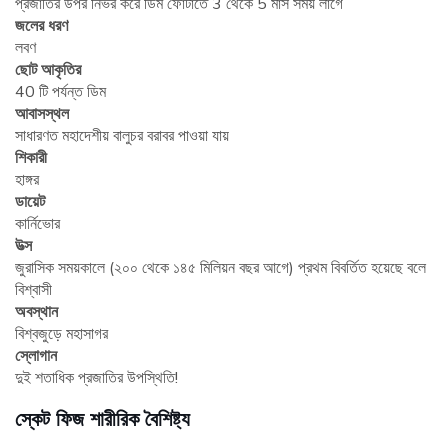
প্রজাতির উপর নির্ভর করে ডিম ফোটাতে 3 থেকে 5 মাস সময় লাগে
জলের ধরণ
লবণ
ছোট আকৃতির
40 টি পর্যন্ত ডিম
আবাসস্থল
সাধারণত মহাদেশীয় বালুচর বরাবর পাওয়া যায়
শিকারী
হাঙ্গর
ডায়েট
কার্নিভোর
উত্স
জুরাসিক সময়কালে (২০০ থেকে ১৪৫ মিলিয়ন বছর আগে) প্রথম বিবর্তিত হয়েছে বলে
বিশ্বাসী
অবস্থান
বিশ্বজুড়ে মহাসাগর
স্লোগান
দুই শতাধিক প্রজাতির উপস্থিতি!
স্কেট ফিজ শারীরিক বৈশিষ্ট্য