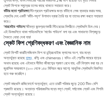
তুলনার জন্য, মানব লিভারের শরীরের ভরগুলির 2% ভাগ রয়েছে! এই বৃহত লিভার
স্কেট ফিশকে সমুদ্রের তলের কাছে থাকতে সহায়তা করে।
কাঁটার মতো প্রতিরক্ষা:
স্টিংগ্রয়েস প্রতিরক্ষার জন্য কাঁটানো লেজ ব্যবহার করার সময়,
স্কেটের দেহ একটি 'কাঁটা-সদৃশ' উপাদান দ্বারা তৈরি হয় যা তাদের রক্ষা করতে সহায়তা
করে।
'মারমেইড পাউচস:'
জীবন্ত জন্মগ্রহণকারী স্টিংরেয়ের বিপরীতে স্কেটগুলি ডিম দেয়।
এই ডিমগুলিতে থাকা পাউচগুলিকে 'মার্বেড পাউচস' বলা হয় এবং সাধারণত বিশ্বজুড়ে
সৈকতে ধোয়া দেখা যায়!
স্কেট ফিশ শ্রেণিবদ্ধকরণ এবং বৈজ্ঞানিক নাম
স্কেট ফিশটি কারটিলেজিনাস ফিশ যা চন্ড্রিচথাইজ ক্লাসের অংশ, যার মধ্যে
অন্তর্ভুক্ত রয়েছে
হাঙ্গর
, রশ্মি এবং chimeras। যদিও এই শ্রেণীর মাছের হাড়ের
অভাব রয়েছে এবং এইভাবে সীমিত জীবাশ্মের প্রমাণ রেখে যায়, এটি বিশ্বাস করা হয় যে
জুরাসিক সময়কালে (২০০ থেকে ১৪৫ মিলিয়ন বছর আগে) আধুনিক স্কেটগুলি বিকশিত
হতে শুরু করেছিল।
স্কেট মাছগুলি রাজিফোর্মে অন্তর্ভুক্ত, এতে চারটি পরিবার জুড়ে 200 টিরও বেশি
প্রজাতি রয়েছে। অন্যান্য পরিবারগুলির মধ্যে মসৃণ স্কেট, সফ্টনোজ স্কেট এবং পিগমি
স্কেট অন্তর্ভুক্ত রয়েছে।