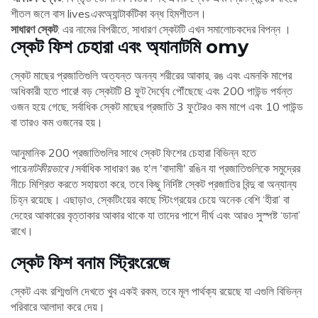
শীতল জলে বাস lives
এবং
অ্যান্টার্কটিকা বন্ধ হিমশীতল।
সাধারণ স্কেট
: এর নামের বিপরীতে, সাধারণ স্কেটটি এখন সমালোচকদের বিপন্ন ।
স্কেট ফিশ চেহারা এবং অ্যানাটমি omy
স্কেট মাছের প্রজাতিগুলি অত্যন্ত অনন্য শরীরের আকার, রঙ এবং এমনকি মাপের
অধিকারী হতে পারে! বড় স্কেটটি 8 ফুট দৈর্ঘ্যে পৌঁছেছে এবং 200 পাউন্ড পর্যন্ত
ওজন হয়ে গেছে, সর্বাধিক স্কেট মাছের প্রজাতি 3 ফুটেরও কম মাপে এবং 10 পাউন্ড
বা তারও কম ওজনের হয়।
আনুমানিক 200 প্রজাতিগুলির সাথে স্কেট ফিশের চেহারা বিভিন্ন হতে
পারে
নাটকীয়ভাবে।
সর্বাধিক সাধারণ রঙ হ'ল 'বাদামী' রঙিন যা প্রজাতিগুলিকে সমুদ্রের
নীচে মিশ্রিত করতে সহায়তা করে, তবে কিছু নির্দিষ্ট স্কেট প্রজাতির বিন্দু বা অন্যান্য
চিহ্ন রয়েছে। এছাড়াও, স্কেটিংয়ের কাছে স্টিংগ্রয়ের চেয়ে অনেক বেশি ‘হীরা’ বা
দেহের আকারের বৃত্তাকার আকার থাকে যা তাদের পাশে দীর্ঘ এবং আরও সুস্পষ্ট ‘ডানা’
রাখে।
স্কেট ফিশ বনাম স্ট্রিংরেজে
স্কেট এবং রশ্মিগুলি দেখতে খুব একই রকম, তবে মূল পার্থক্য রয়েছে যা এগুলি বিভিন্ন
পরিবারে আলাদা করে দেয়।