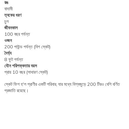
রঙ
বাদামী
ত্বকের ধরণ
চুল
জীবনকাল
100 বছর পর্যন্ত
ওজন
200 পাউন্ড পর্যন্ত (বিগ স্কেট)
দৈর্ঘ্য
8 ফুট পর্যন্ত
যৌন পরিপক্কতার বয়স
প্রায় 10 বছর (সাধারণ স্কেট)
স্কেট ফিশ হ'ল প্রাণীর একটি পরিবার, যার মধ্যে বিশ্বজুড়ে 200 টিরও বেশি বর্ণিত
প্রজাতি রয়েছে।