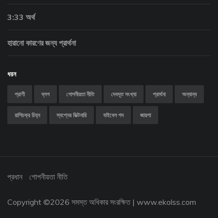
3:33 অর্থ
হারানো কারণের জন্য প্রার্থনা
ধরন
প্রাণী
ব্লগ
গোপনীয়তা নীতি
দেবদূত সংখ্যা
প্রার্থনা
অন্যান্য
রাশিচক্র চিহ্ন
স্বপ্নের ডিক্টনারি
বাইবেল পদ
জায়গা
প্রধান
গোপনীয়তা নীতি
Copyright ©
2026 সমস্ত অধিকার সংরক্ষিত |
www.ekolss.com