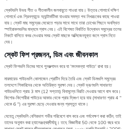
স্কেটগুলি উভয় শীত ও শীতকালীন জলবায়ুতে পাওয়া যায়। উত্তর গোলার্ধে দক্ষিণ
গোলার্ধে এবং গ্রিনল্যান্ডে অ্যান্টার্কটিকা যাওয়ার সমস্ত পথ নিখরচকের কাছে পাওয়া
যায়। স্কেট মাছ সমুদ্রের মেঝেতে পড়ার সাথে সাথে তারা চোখের পিছনে অবস্থিত
স্পাইরাকলগুলির মাধ্যমে শ্বাস নেয়। এই বিশেষত বিবর্তিত উদ্বোধন সমুদ্রের তলের
নিকটে বালিতে কবর দেওয়ার সময় স্কেট মাছকে অক্সিজেনযুক্ত জলে শ্বাস নিতে
দেয়।
স্কেট ফিশ প্রজনন, ডিম এবং জীবনকাল
স্কেট ফিশগুলি ডিমের সাথে পুনরুত্পাদন করে যা 'মৎসকন্যা পাউচে' রাখা হয়।
মারমায়েড পাউচগুলি কোলাজেন প্রোটিন দিয়ে তৈরি এবং স্কেট ডিমগুলি সমুদ্রের
তলদেশে শিকারিদের থেকে অতিরিক্ত সুরক্ষা দেয়। স্কেট ভ্রূণগুলি সাধারণত
পাউচগুলিতে প্রায় 3 মাস (12 সপ্তাহ) বিনামূল্যে বিরতি দেওয়ার আগে বাস করে।
কিশোর-কিশোরীরা পাউচের আকার থেকে প্রায় দ্বিগুণ হয়ে যায় (সাধারণত প্রায় 4 ″
থেকে 6 ″) এর সুরক্ষা ছেড়ে দেওয়ার জন্য প্রস্তুত থাকে।
যেহেতু স্কেটগুলি বেশিরভাগ গভীর পরিবেশে বাস করে এবং পর্যবেক্ষণ করা কঠিন, তাই
তাদের অনুমান করা চ্যালেঞ্জ
হুবহু
দীর্ঘায়ু। তবে, বিজ্ঞানীরা 50 থেকে 100 বছর ধরে
সাধারণ স্কেট মাছের জীবনকালকে রেখেছেন (লুনা, ২০০৯; ডলভি
ইত্যাদি।,
2006;