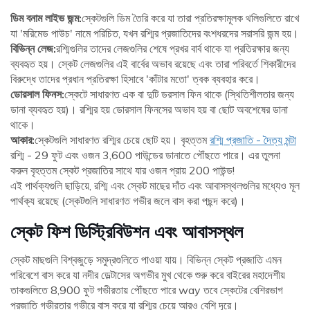
ডিম বনাম লাইভ জন্ম:
স্কেটগুলি ডিম তৈরি করে যা তারা প্রতিরক্ষামূলক থলিগুলিতে রাখে
যা 'মরিমেড পাউচ' নামে পরিচিত, যখন রশ্মির প্রজাতিদের বংশধরদের সরাসরি জন্ম হয়।
বিভিন্ন লেজ:
রশ্মিগুলির তাদের লেজগুলির শেষে প্রখর বার্ব থাকে যা প্রতিরক্ষার জন্য
ব্যবহৃত হয়। স্কেট লেজগুলির এই বার্বের অভাব রয়েছে এবং তারা পরিবর্তে শিকারীদের
বিরুদ্ধে তাদের প্রধান প্রতিরক্ষা হিসাবে 'কাঁটার মতো' ত্বক ব্যবহার করে।
ডোরসাল ফিনস:
স্কেটে সাধারণত এক বা দুটি ডরসাল ফিন থাকে (স্থিতিশীলতার জন্য
ডানা ব্যবহৃত হয়)। রশ্মির হয় ডোরসাল ফিনসের অভাব হয় বা ছোট অবশেষের ডানা
থাকে।
আকার:
স্কেটগুলি সাধারণত রশ্মির চেয়ে ছোট হয়। বৃহত্তম
রশ্মি প্রজাতি - দৈত্য মন্টা
রশ্মি - 29 ফুট এবং ওজন 3,600 পাউন্ডের ডানাতে পৌঁছতে পারে। এর তুলনা
করুন বৃহত্তম স্কেট প্রজাতির সাথে যার ওজন প্রায় 200 পাউন্ড!
এই পার্থক্যগুলি ছাড়িয়ে, রশ্মি এবং স্কেট মাছের দাঁত এবং আবাসস্থলগুলির মধ্যেও মূল
পার্থক্য রয়েছে (স্কেটগুলি সাধারণত গভীর জলে বাস করা পছন্দ করে)।
স্কেট ফিশ ডিস্ট্রিবিউশন এবং আবাসস্থল
স্কেট মাছগুলি বিশ্বজুড়ে সমুদ্রগুলিতে পাওয়া যায়। বিভিন্ন স্কেট প্রজাতি এমন
পরিবেশে বাস করে যা নদীর ডেল্টাসের অগভীর মুখ থেকে শুরু করে বাইরের মহাদেশীয়
তাকগুলিতে 8,900 ফুট গভীরতায় পৌঁছতে পারে way তবে স্কেটের বেশিরভাগ
প্রজাতি গভীরতার গভীরে বাস করে যা রশ্মির চেয়ে আরও বেশি দূরে।