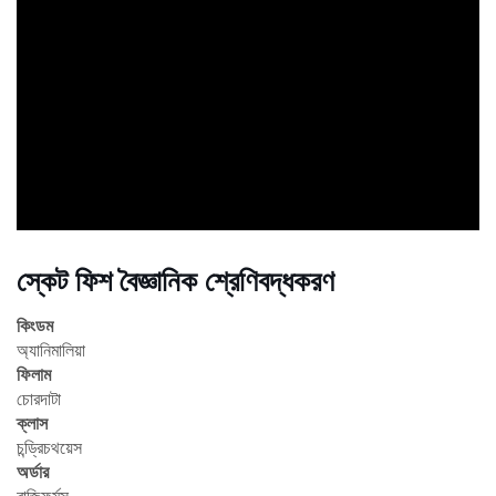
ad
স্কেট ফিশ বৈজ্ঞানিক শ্রেণিবদ্ধকরণ
কিংডম
অ্যানিমালিয়া
ফিলাম
চোরদাটা
ক্লাস
চন্ড্রিচথয়েস
অর্ডার