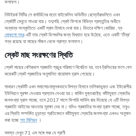
ফলাফল।
নিউইয়র্ক সিটির লে বার্নার্ডিনের মতো মাইকেলিন অভিনীত রেস্তোঁরাগুলিতে এখন
স্কেটটি মেনুতে পাওয়া যায়। তদুপরি, স্কেট ফিশকে বিভিন্ন প্রস্তুতির অধীনে
অন্যান্য সংস্কৃতিতে একটি স্বাদ হিসাবে দেখা যায়। ভিতরে দক্ষিণ কোরিয়া , দ্য
মোকপো শহর
এটি তার স্কেট ডিশগুলির জন্য বিখ্যাত হয়ে উঠেছে, এতে একটি 'তীব্র'
গন্ধ রয়েছে যা মাছের গাঁজন থেকে প্রাপ্ত ফলাফল।
স্কেট মাছ সংরক্ষণের স্থিতি
স্কেট মাছের বেশিরভাগ প্রজাতি প্রচুর পরিমাণে বিবেচিত হয়, তবে ট্রলিংয়ের ফলে বেশ
কয়েকটি স্কেট প্রজাতির অনুমানিত বায়োমাস হ্রাস পেয়েছে।
সাধারণ স্কেটটি এখন সমালোচনামূলকভাবে বিপন্ন হিসাবে তালিকাভুক্ত এবং ইউরোপীয়
ইউনিয়নে সুরক্ষা দেওয়ার প্রস্তাব দেওয়া হয়। মার্কিন যুক্তরাষ্ট্রে, কাঁটাযুক্ত স্কেটের
জনসংখ্যা হ্রাস পাচ্ছে, তবে 2017 সালে ফিশারি সার্ভিস রায় দিয়েছে যে এটি বিপন্ন
প্রজাতি আইনের আওতায় সুরক্ষা দেয় না। যদিও প্রজাতির সংখ্যা হ্রাস পাচ্ছে, তবুও
এর স্থিতি সম্পর্কিত চূড়ান্ত প্রতিবেদনে কাঁটাযুক্ত স্কেটের জনসংখ্যা এখনও অনুমান
করা হচ্ছে
শত মিলিয়ন
।
সমস্ত দেখুন 71 এস সঙ্গে শুরু যে প্রাণী