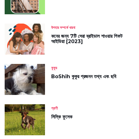
উপহার সম্পর্কে ধারনা
কনের জন্য 7টি সেরা ব্রাইডাল শাওয়ার গিফট
আইডিয়া [2023]
কুকুর
BoShih কুকুর প্রজনন তথ্য এবং ছবি
প্রাণী
সিস্কি ফুসেক