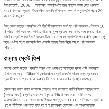
নিল
ইত্যাদি।,
2008)। অন্যান্য প্রজাতিগুলি স্বল্প সময়ের জন্য বেঁচে থাকতে
পারে। উদাহরণস্বরূপ, শীতকালীন স্কেটের জীবনকাল সম্পর্কে অনুমানগুলি প্রায় 20
বছর তালিকাভুক্ত।
কিছু স্কেট মাছের প্রজাতির এই দীর্ঘ জীবনযাত্রার অর্থ হল পরিপক্কতায় পৌঁছতে 10
বা আরও বেশি বছর সময় লাগতে পারে, যা পুনরূদ্ধারকে চ্যালেঞ্জিং করে তুলতে পারে।
সর্বাধিক স্কেট প্রজাতিগুলি অনেক ডিম দেয় (সাধারণ স্কেটগুলি প্রায় 40 প্রায় দেবে)
তবে এগুলির মধ্যে কয়েকটি ডিম স্কেটি মাছের দিকে নিয়ে যায় যা পরিপক্কতায়
পৌঁছায়।
রান্নায় স্কেট ফিশ
অনেক স্কেট মাছের প্রজাতি প্রচুর এবং প্রায়শই ট্রলারদের দ্বারা এটি 'উপজাত'
হিসাবে ধরা পড়ে। Ditionতিহ্যগতভাবে, স্কেট মাছগুলি বাড়ির অন্যান্য মাছের
প্রজাতির মতো প্রায় রান্না করা হয় নি, তবে রান্নায় এটির ব্যবহার বাড়ছে।
স্কেট মাছ রান্না করার অন্যতম চ্যালেঞ্জ হ'ল অন্যান্য কার্টিলাজিনাস মাছের মতো
(হাঙরের মতো), স্কেটগুলি তাদের টিস্যুতে ইউরিয়া বহন করে। এটি কোনও
অ্যামোনিয়াতে পারে- যেমন স্বাদ ঠিকমত প্রস্তুত না করা হয় – বেশিরভাগ স্কেট যা
এই অপ্রীতিকর গন্ধ বহন করে তা হ'ল দুষ্প্রাপ্য স্টোরেজ এবং অপব্যবহারের