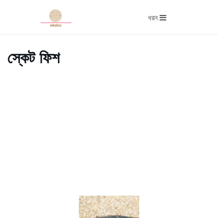
ধরন
স্কেট ফিশ