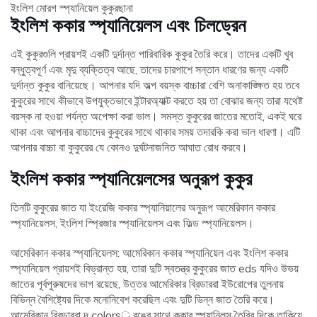
ইংলিশ মোরগ স্প্যানিয়েল কুকুরছানা
ইংলিশ ককার স্প্যানিয়েলস এবং চিলড্রেন
এই কুকুরগুলি প্রায়শই একটি দুর্দান্ত পারিবারিক কুকুর তৈরি করে। তাদের একটি খুব
বন্ধুত্বপূর্ণ এবং মৃদু ব্যক্তিত্ব আছে, তাদের চারপাশে সন্তান ধারণের জন্য একটি
দুর্দান্ত কুকুর বানিয়েছে। আপনার যদি অল্প বয়স্ক বাচ্চারা বেশি অনাকাঙ্ক্ষিত হয় তবে
কুকুরের সাথে কীভাবে উপযুক্তভাবে ইন্টারঅ্যাক্ট করতে হয় তা বোঝার জন্য তারা যথেষ্ট
বয়স্ক না হওয়া পর্যন্ত অপেক্ষা করা ভাল। সমস্ত কুকুরের জাতের মতোই, একই ঘরে
থাকা এবং আপনার বাচ্চাদের কুকুরের সাথে থাকার সময় তদারকি করা ভাল ধারণা। এটি
আপনার বাচ্চা বা কুকুরের যে কোনও দুর্ঘটনাজনিত আঘাত রোধ করবে।
ইংলিশ ককার স্প্যানিয়েলসের অনুরূপ কুকুর
তিনটি কুকুরের জাত যা ইংরেজি ককার স্প্যানিয়ালের অনুরূপ আমেরিকান ককার
স্প্যানিয়েলস, ইংলিশ স্প্রিজার স্প্যানিয়েলস এবং ফিল্ড স্প্যানিয়েলস।
আমেরিকান ককার স্প্যানিয়েলস: আমেরিকান ককার স্প্যানিয়েল এবং ইংলিশ ককার
স্প্যানিয়েল প্রায়শই বিভ্রান্ত হয়, তারা দুটি স্বতন্ত্র কুকুরের জাত eds যদিও উভয়
জাতের পূর্বপুরুষদের ভাগ রয়েছে, উত্তর আমেরিকার ব্রিডাররা ইউরোপের তুলনায়
বিভিন্ন বৈশিষ্ট্যের দিকে মনোনিবেশ করেছিল এবং দুটি ভিন্ন জাত তৈরি করে।
আমেরিকান ব্রিডাররা দৃ colors় রঙের সাথে ককার স্প্যানিলস তৈরির দিকে তাকিয়ে