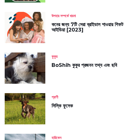
উপহার সম্পর্কে ধারনা
কনের জন্য 7টি সেরা ব্রাইডাল শাওয়ার গিফট
আইডিয়া [2023]
কুকুর
BoShih কুকুর প্রজনন তথ্য এবং ছবি
প্রাণী
সিস্কি ফুসেক
হারিকেন