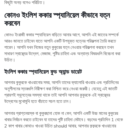
কিছুটা অনড় বলেও পরিচিত।
কোনও ইংলিশ ককার স্প্যানিয়েল কীভাবে যত্ন
করবেন
কোনও ইংরাজী ককার স্প্যানিয়েল বাড়িতে আনার আগে, আপনি এই জাতের সম্পর্কে
আরও জানতে চাইবেন যাতে আপনি একটি উপযুক্ত যত্নের পরিকল্পনা তৈরি করতে
পারেন। আপনি যখন নিজের নতুন কুকুরের যত্ন নেওয়ার পরিকল্পনা করছেন তখন
সাধারণ স্বাস্থ্যের উদ্বেগ, মেজাজ, পুষ্টির চাহিদা এবং অন্যান্য বিষয়গুলি বিবেচনা করা
উচিত।
ইংলিশ ককার স্প্যানিয়েল ফুড অ্যান্ড ডায়েট
আপনার কুকুরকে খাওয়ানোর সময়, আপনি তাদের ক্যালোরি খাওয়ার এবং প্রতিদিনের
অনুশীলনের স্তরগুলি নিরীক্ষণ করা নিশ্চিত করে নেওয়া জরুরী। যেহেতু এই জাতটি
প্রায়শই স্থূলত্বের সমস্যা থাকে তাই আপনি আপনার কুকুরকে এই স্বাস্থ্যের
উদ্বেগের মুখোমুখি হতে বাঁচাতে সচল হতে চান।
আপনার প্রাপ্তবয়স্ক বা কুকুরছানা হোক না কেন, আপনি একটি উচ্চ মানের কুকুরের
খাবার নির্বাচন করতে চাইবেন যা তাদের পুষ্টি চাহিদা মেটাবে। বড়দের প্রতিদিন 1 থেকে
2 কাপ খাবার কোথাও খাওয়া উচিত should আবার, আপনার কুকুরকে খাওয়ানোর