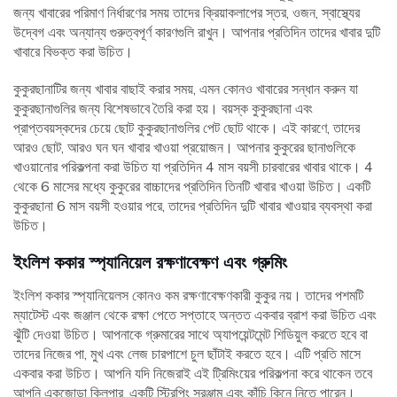
জন্য খাবারের পরিমাণ নির্ধারণের সময় তাদের ক্রিয়াকলাপের স্তর, ওজন, স্বাস্থ্যের
উদ্বেগ এবং অন্যান্য গুরুত্বপূর্ণ কারণগুলি রাখুন। আপনার প্রতিদিন তাদের খাবার দুটি
খাবারে বিভক্ত করা উচিত।
কুকুরছানাটির জন্য খাবার বাছাই করার সময়, এমন কোনও খাবারের সন্ধান করুন যা
কুকুরছানাগুলির জন্য বিশেষভাবে তৈরি করা হয়। বয়স্ক কুকুরছানা এবং
প্রাপ্তবয়স্কদের চেয়ে ছোট কুকুরছানাগুলির পেট ছোট থাকে। এই কারণে, তাদের
আরও ছোট, আরও ঘন ঘন খাবার খাওয়া প্রয়োজন। আপনার কুকুরের ছানাগুলিকে
খাওয়ানোর পরিকল্পনা করা উচিত যা প্রতিদিন 4 মাস বয়সী চারবারের খাবার থাকে। 4
থেকে 6 মাসের মধ্যে কুকুরের বাচ্চাদের প্রতিদিন তিনটি খাবার খাওয়া উচিত। একটি
কুকুরছানা 6 মাস বয়সী হওয়ার পরে, তাদের প্রতিদিন দুটি খাবার খাওয়ার ব্যবস্থা করা
উচিত।
ইংলিশ ককার স্প্যানিয়েল রক্ষণাবেক্ষণ এবং গ্রুমিং
ইংলিশ ককার স্প্যানিয়েলস কোনও কম রক্ষণাবেক্ষণকারী কুকুর নয়। তাদের পশমটি
ম্যাটেস্ট এবং জঞ্জাল থেকে রক্ষা পেতে সপ্তাহে অন্তত একবার ব্রাশ করা উচিত এবং
ঝুঁটি দেওয়া উচিত। আপনাকে গ্রুমারের সাথে অ্যাপয়েন্টমেন্ট শিডিয়ুল করতে হবে বা
তাদের নিজের পা, মুখ এবং লেজ চারপাশে চুল ছাঁটাই করতে হবে। এটি প্রতি মাসে
একবার করা উচিত। আপনি যদি নিজেরাই এই ট্রিমিংয়ের পরিকল্পনা করে থাকেন তবে
আপনি একজোড়া ক্লিপার, একটি স্ট্রিপিং সরঞ্জাম এবং কাঁচি কিনে নিতে পারেন।