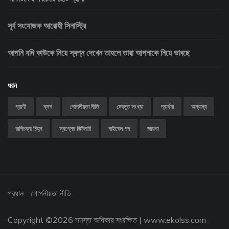
সূর্য সংযোজক আরোহী সিনাস্ট্রি
আপনি যদি কাউকে নিয়ে স্বপ্ন দেখেন তাহলে তারা আপনাকে নিয়ে ভাবছে
ধরন
প্রাণী
ব্লগ
গোপনীয়তা নীতি
দেবদূত সংখ্যা
প্রার্থনা
অন্যান্য
রাশিচক্র চিহ্ন
স্বপ্নের ডিক্টনারি
বাইবেল পদ
জায়গা
প্রধান
গোপনীয়তা নীতি
Copyright ©
2026 সমস্ত অধিকার সংরক্ষিত |
www.ekolss.com