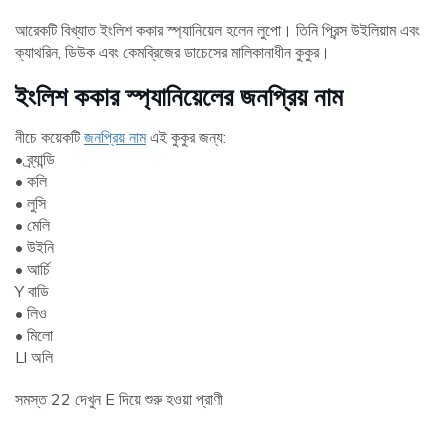
আরেকটি বিখ্যাত ইংলিশ ককার স্প্যানিয়েল হলেন লুপো। তিনি প্রিন্স উইলিয়াম এবং
ক্যাথরিন, ডিউক এবং কেমব্রিজের ডাচেসের মালিকানাধীন কুকুর।
ইংলিশ ককার স্প্যানিয়েলের জনপ্রিয় নাম
নীচে কয়েকটি
জনপ্রিয় নাম
এই কুকুর জন্য:
• ব্র্যান্ডি
• কলি
• লুসি
• মেলি
• উইনি
• আর্চি
Y বাডি
• লিও
• মিলো
Ll অলি
সমস্ত 22 দেখুন E দিয়ে শুরু হওয়া প্রাণী