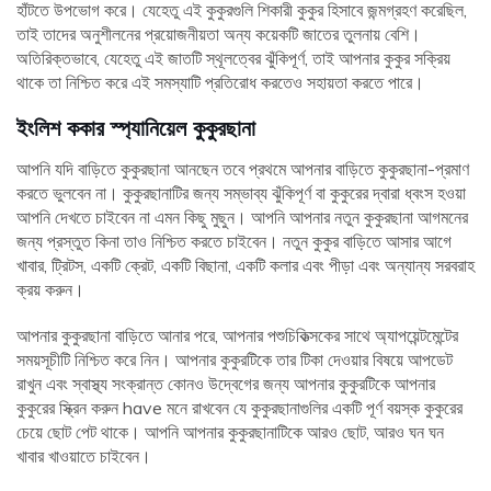
হাঁটতে উপভোগ করে। যেহেতু এই কুকুরগুলি শিকারী কুকুর হিসাবে জন্মগ্রহণ করেছিল,
তাই তাদের অনুশীলনের প্রয়োজনীয়তা অন্য কয়েকটি জাতের তুলনায় বেশি।
অতিরিক্তভাবে, যেহেতু এই জাতটি স্থূলত্বের ঝুঁকিপূর্ণ, তাই আপনার কুকুর সক্রিয়
থাকে তা নিশ্চিত করে এই সমস্যাটি প্রতিরোধ করতেও সহায়তা করতে পারে।
ইংলিশ ককার স্প্যানিয়েল কুকুরছানা
আপনি যদি বাড়িতে কুকুরছানা আনছেন তবে প্রথমে আপনার বাড়িতে কুকুরছানা-প্রমাণ
করতে ভুলবেন না। কুকুরছানাটির জন্য সম্ভাব্য ঝুঁকিপূর্ণ বা কুকুরের দ্বারা ধ্বংস হওয়া
আপনি দেখতে চাইবেন না এমন কিছু মুছুন। আপনি আপনার নতুন কুকুরছানা আগমনের
জন্য প্রস্তুত কিনা তাও নিশ্চিত করতে চাইবেন। নতুন কুকুর বাড়িতে আসার আগে
খাবার, ট্রিটস, একটি ক্রেট, একটি বিছানা, একটি কলার এবং পীড়া এবং অন্যান্য সরবরাহ
ক্রয় করুন।
আপনার কুকুরছানা বাড়িতে আনার পরে, আপনার পশুচিকিত্সকের সাথে অ্যাপয়েন্টমেন্টের
সময়সূচীটি নিশ্চিত করে নিন। আপনার কুকুরটিকে তার টিকা দেওয়ার বিষয়ে আপডেট
রাখুন এবং স্বাস্থ্য সংক্রান্ত কোনও উদ্বেগের জন্য আপনার কুকুরটিকে আপনার
কুকুরের স্ক্রিন করুন have মনে রাখবেন যে কুকুরছানাগুলির একটি পূর্ণ বয়স্ক কুকুরের
চেয়ে ছোট পেট থাকে। আপনি আপনার কুকুরছানাটিকে আরও ছোট, আরও ঘন ঘন
খাবার খাওয়াতে চাইবেন।