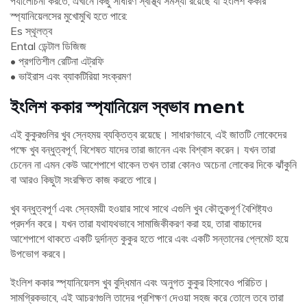
পর্যালোচনা করতে, এখানে কিছু সাধারণ স্বাস্থ্য সমস্যা রয়েছে যা ইংলিশ ককার
স্প্যানিয়েলসের মুখোমুখি হতে পারে:
Es স্থূলত্ব
Ental ডেন্টাল ডিজিজ
• প্রগতিশীল রেটিনা এট্রফি
• ভাইরাস এবং ব্যাকটিরিয়া সংক্রমণ
ইংলিশ ককার স্প্যানিয়েল স্বভাব ment
এই কুকুরগুলির খুব স্নেহময় ব্যক্তিত্ব রয়েছে। সাধারণভাবে, এই জাতটি লোকেদের
পক্ষে খুব বন্ধুত্বপূর্ণ, বিশেষত যাদের তারা জানেন এবং বিশ্বাস করেন। যখন তারা
চেনেন না এমন কেউ আশেপাশে থাকেন তখন তারা কোনও অচেনা লোকের দিকে ঝাঁকুনি
বা আরও কিছুটা সংরক্ষিত কাজ করতে পারে।
খুব বন্ধুত্বপূর্ণ এবং স্নেহময়ী হওয়ার সাথে সাথে এগুলি খুব কৌতুকপূর্ণ বৈশিষ্ট্যও
প্রদর্শন করে। যখন তারা যথাযথভাবে সামাজিকীকরণ করা হয়, তারা বাচ্চাদের
আশেপাশে থাকতে একটি দুর্দান্ত কুকুর হতে পারে এবং একটি সন্তানের প্লেমেট হয়ে
উপভোগ করবে।
ইংলিশ ককার স্প্যানিয়েলস খুব বুদ্ধিমান এবং অনুগত কুকুর হিসাবেও পরিচিত।
সামগ্রিকভাবে, এই আচরণগুলি তাদের প্রশিক্ষণ দেওয়া সহজ করে তোলে তবে তারা