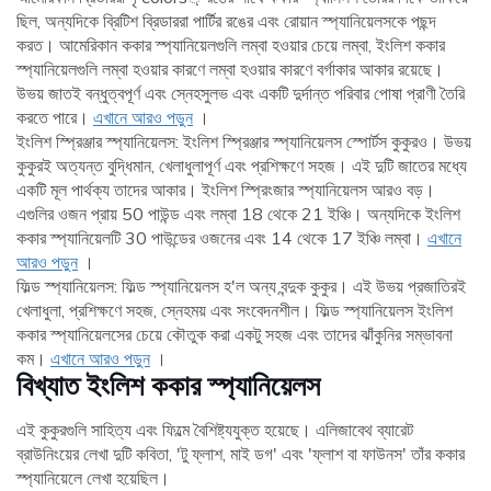
ছিল, অন্যদিকে ব্রিটিশ ব্রিডাররা পার্টির রঙের এবং রোয়ান স্প্যানিয়েলসকে পছন্দ
করত। আমেরিকান ককার স্প্যানিয়েলগুলি লম্বা হওয়ার চেয়ে লম্বা, ইংলিশ ককার
স্প্যানিয়েলগুলি লম্বা হওয়ার কারণে লম্বা হওয়ার কারণে বর্গাকার আকার রয়েছে।
উভয় জাতই বন্ধুত্বপূর্ণ এবং স্নেহসুলভ এবং একটি দুর্দান্ত পরিবার পোষা প্রাণী তৈরি
করতে পারে।
এখানে আরও পড়ুন
।
ইংলিশ স্প্রিঞ্জার স্প্যানিয়েলস: ইংলিশ স্প্রিঞ্জার স্প্যানিয়েলস স্পোর্টস কুকুরও। উভয়
কুকুরই অত্যন্ত বুদ্ধিমান, খেলাধুলাপূর্ণ এবং প্রশিক্ষণে সহজ। এই দুটি জাতের মধ্যে
একটি মূল পার্থক্য তাদের আকার। ইংলিশ স্প্রিংজার স্প্যানিয়েলস আরও বড়।
এগুলির ওজন প্রায় 50 পাউন্ড এবং লম্বা 18 থেকে 21 ইঞ্চি। অন্যদিকে ইংলিশ
ককার স্প্যানিয়েলটি 30 পাউন্ডের ওজনের এবং 14 থেকে 17 ইঞ্চি লম্বা।
এখানে
আরও পড়ুন
।
ফিল্ড স্প্যানিয়েলস: ফিল্ড স্প্যানিয়েলস হ'ল অন্য বন্দুক কুকুর। এই উভয় প্রজাতিরই
খেলাধুলা, প্রশিক্ষণে সহজ, স্নেহময় এবং সংবেদনশীল। ফিল্ড স্প্যানিয়েলস ইংলিশ
ককার স্প্যানিয়েলসের চেয়ে কৌতুক করা একটু সহজ এবং তাদের ঝাঁকুনির সম্ভাবনা
কম।
এখানে আরও পড়ুন
।
বিখ্যাত ইংলিশ ককার স্প্যানিয়েলস
এই কুকুরগুলি সাহিত্য এবং ফিল্মে বৈশিষ্ট্যযুক্ত হয়েছে। এলিজাবেথ ব্যারেট
ব্রাউনিংয়ের লেখা দুটি কবিতা, 'টু ফ্লাশ, মাই ডগ' এবং 'ফ্লাশ বা ফাউনস' তাঁর ককার
স্প্যানিয়েলে লেখা হয়েছিল।