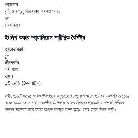
স্লোগান
বুদ্ধিমান প্রকৃতির দ্বারা এখনও অনড়!
দল
বন্দুক কুকুর
ইংলিশ ককার স্প্যানিয়েল শারীরিক বৈশিষ্ট্য
ত্বকের ধরণ
চুল
জীবনকাল
15 বছর
ওজন
15 কেজি (34 পাউন্ড)
এই পোস্টে আমাদের অংশীদারদের অনুমোদিত লিঙ্ক থাকতে পারে। এগুলির মাধ্যমে
ক্রয় আমাদের এ-জেড প্রাণীজ মিশনকে আরও বিশ্বের প্রজাতি সম্পর্কে শিক্ষিত
করতে সহায়তা করে যাতে আমরা তাদের জন্য আরও ভাল যত্ন নিতে পারি।