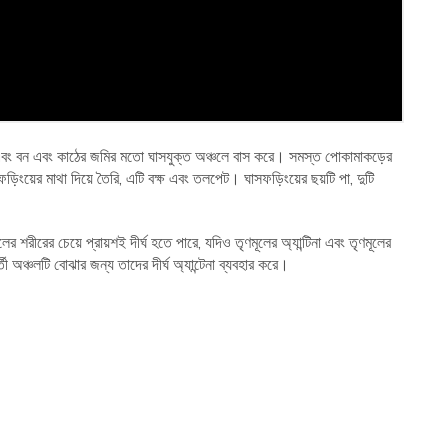
ি এবং বন এবং কাঠের জমির মতো ঘাসযুক্ত অঞ্চলে বাস করে। সমস্ত পোকামাকড়ের
িংয়ের মাথা দিয়ে তৈরি, এটি বক্ষ এবং তলপেট। ঘাসফড়িংয়ের ছয়টি পা, দুটি
র শরীরের চেয়ে প্রায়শই দীর্ঘ হতে পারে, যদিও তৃণমূলের অ্যান্টিনা এবং তৃণমূলের
 অঞ্চলটি বোঝার জন্য তাদের দীর্ঘ অ্যান্টেনা ব্যবহার করে।