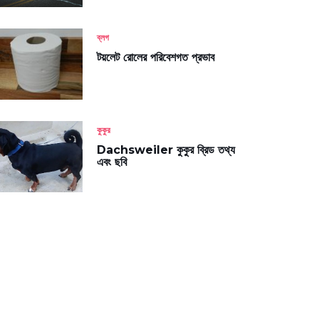
ব্লগ
টয়লেট রোলের পরিবেশগত প্রভাব
কুকুর
Dachsweiler কুকুর ব্রিড তথ্য
এবং ছবি