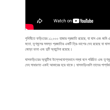
পৃথিবীতে ফড়িংয়ের ১১,০০০ হাজার প্রজাতি রয়েছে, যা ঘাস এবং জম
মতো, তৃণমূলের সমস্ত প্রজাতির একটি ত্রি-ভাগের দেহ রয়েছে যা ঘাসফড়
জোড়া ডানা এবং দুটি অ্যান্টেনা রয়েছে।
ঘাসফড়িংয়ের অ্যান্টিনা উল্লেখযোগ্যভাবে লম্বা বলে পরিচিত এবং তৃণমূলে
দেহ সাধারণত একই আকারের হয়ে থাকে। ঘাসফড়িংগুলি তাদের পার্শ্ববর্তী