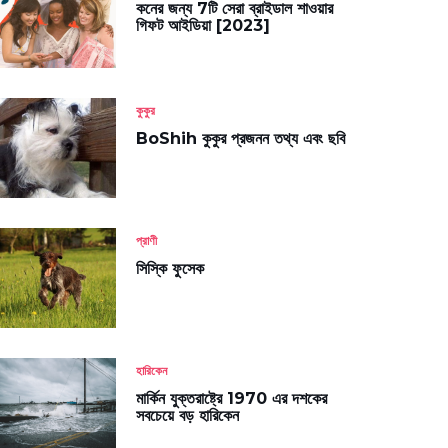
কনের জন্য 7টি সেরা ব্রাইডাল শাওয়ার
গিফট আইডিয়া [2023]
কুকুর
BoShih কুকুর প্রজনন তথ্য এবং ছবি
প্রাণী
সিস্কি ফুসেক
হারিকেন
মার্কিন যুক্তরাষ্ট্রে 1970 এর দশকের
সবচেয়ে বড় হারিকেন