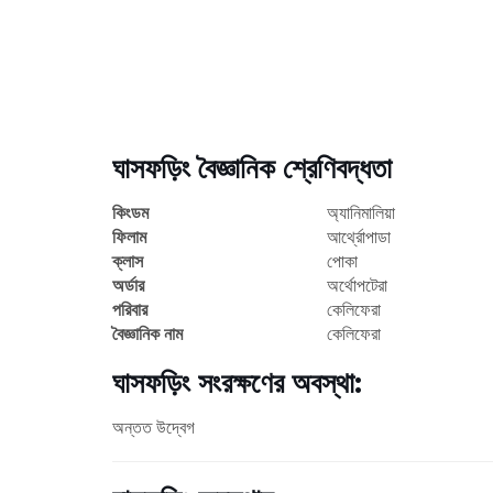
ঘাসফড়িং বৈজ্ঞানিক শ্রেণিবদ্ধতা
কিংডম
অ্যানিমালিয়া
ফিলাম
আর্থ্রোপাডা
ক্লাস
পোকা
অর্ডার
অর্থোপটেরা
পরিবার
কেলিফেরা
বৈজ্ঞানিক নাম
কেলিফেরা
ঘাসফড়িং সংরক্ষণের অবস্থা:
অন্তত উদ্বেগ