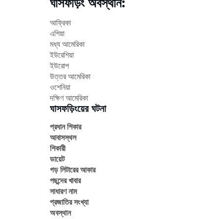
ঘাসফড়িং অবস্থান:
আফ্রিকা
এশিয়া
মধ্য আমেরিকা
ইউরেশিয়া
ইউরোপ
উত্তর আমেরিকা
ওশেনিয়া
দক্ষিণ আমেরিকা
ঘাসফড়িংয়ের ঘটনা
প্রধান শিকার
আবাসস্থল
শিকারী
ডায়েট
গড় লিটারের আকার
পছন্দের খাবার
সাধারণ নাম
প্রজাতির সংখ্যা
অবস্থান