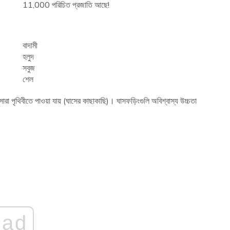
11,000 পরিচিত প্রজাতি আছে!
বাদামী
হলুদ
সবুজ
শেল
া পৃথিবীতে পাওয়া যায় (ঘাসের কাছাকাছি)। ঘাসফড়িংগুলি অবিশ্বাস্য উচ্চতা
ad