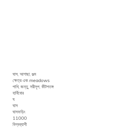
ঘাস, আগাছা, গুল্ম
ক্ষেত্র এবং meadows
পাখি, জন্তু, সরীসৃপ, কীটপতঙ্গ
হার্বিবোর
ঘ
ঘাস
ঘাসফড়িং
11000
বিশ্বব্যাপী