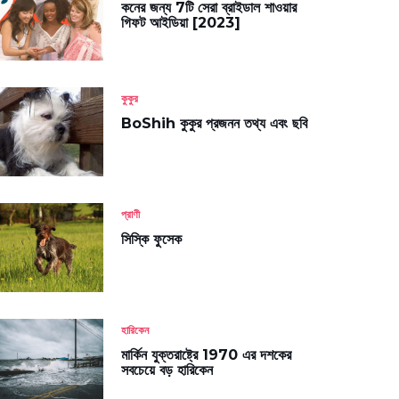
কনের জন্য 7টি সেরা ব্রাইডাল শাওয়ার
গিফট আইডিয়া [2023]
কুকুর
BoShih কুকুর প্রজনন তথ্য এবং ছবি
প্রাণী
সিস্কি ফুসেক
হারিকেন
মার্কিন যুক্তরাষ্ট্রে 1970 এর দশকের
সবচেয়ে বড় হারিকেন