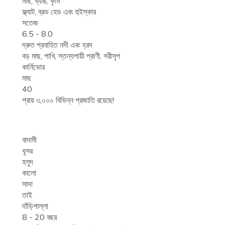
মাছ, ব্যাঙ, কৃমি
ফ্ল্যাট, ব্রড হেড এবং হুইস্কার
সতেজ
6.5 - 8.0
দ্রুত প্রবাহিত নদী এবং হ্রদ
বড় মাছ, পাখি, স্তন্যপায়ী প্রাণী, সরীসৃপ
কার্নিভোর
মাছ
40
প্রায় ৩,০০০ বিভিন্ন প্রজাতি রয়েছে!
বাদামী
ধূসর
হলুদ
কালো
সাদা
তাই
দাঁড়িপাল্লা
8 - 20 বছর