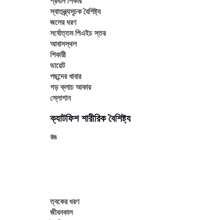
প্রধান শিকার
স্বাতন্ত্র্যসূচক বৈশিষ্ট্য
জলের ধরণ
সর্বোত্তম পিএইচ স্তর
আবাসস্থল
শিকারী
ডায়েট
পছন্দের খাবার
গড় ক্লাচ আকার
স্লোগান
ক্যাটফিশ শারীরিক বৈশিষ্ট্য
রঙ
ত্বকের ধরণ
জীবনকাল