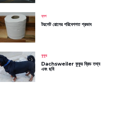
ব্লগ
টয়লেট রোলের পরিবেশগত প্রভাব
কুকুর
Dachsweiler কুকুর ব্রিড তথ্য
এবং ছবি