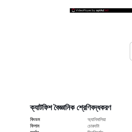
ক্যাটফিশ বৈজ্ঞানিক শ্রেণিবদ্ধকরণ
কিংডম
অ্যানিমালিয়া
ফিলাম
চোরদাটা