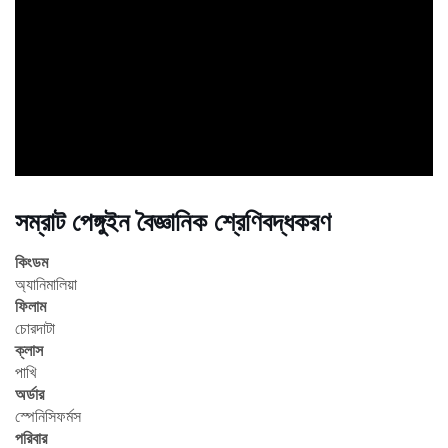
ad
সম্রাট পেঙ্গুইন বৈজ্ঞানিক শ্রেণিবদ্ধকরণ
কিংডম
অ্যানিমালিয়া
ফিলাম
চোরদাটা
ক্লাস
পাখি
অর্ডার
স্পেনিসিফর্মস
পরিবার