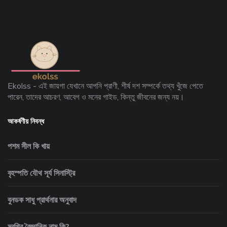
Ekolss - এই জায়গা যেখানে আপনি প্রাণী, শীর্ষ দশ সম্পর্কে তথ্য খুঁজে পেতে
পারেন, তাদের আচরণ, আবেগ ও মনের গাইড, কিন্তু জীবনের জন্য নয়।
আকর্ষণীয় নিবন্ধ
পশম সীল কি খায়
বৃহস্পতি যৌথ সূর্য সিনাস্ট্রি
বুনডক সাধু প্রার্থনার অনুবাদ
মুরগির বৈজ্ঞানিক নাম কি?