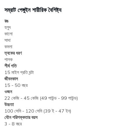
সম্রাট পেঙ্গুইন শারীরিক বৈশিষ্ট্য
রঙ
হলুদ
কালো
সাদা
কমলা
ত্বকের ধরণ
পালক
শীর্ষ গতি
15 মাইল প্রতি ঘন্টা
জীবনকাল
15 - 50 বছর
ওজন
22 কেজি - 45 কেজি (49 পাউন্ড - 99 পাউন্ড)
উচ্চতা
100 সেমি - 120 সেমি (39 ই - 47 ইন)
যৌন পরিপক্কতার বয়স
3 - 8 বছর