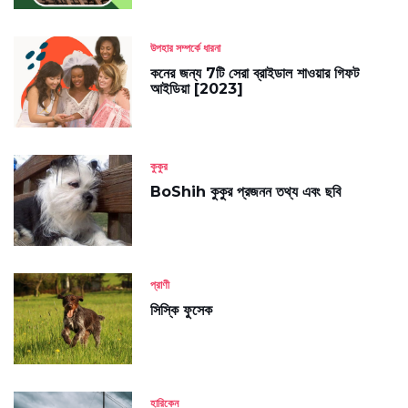
উপহার সম্পর্কে ধারনা
কনের জন্য 7টি সেরা ব্রাইডাল শাওয়ার গিফট
আইডিয়া [2023]
কুকুর
BoShih কুকুর প্রজনন তথ্য এবং ছবি
প্রাণী
সিস্কি ফুসেক
হারিকেন