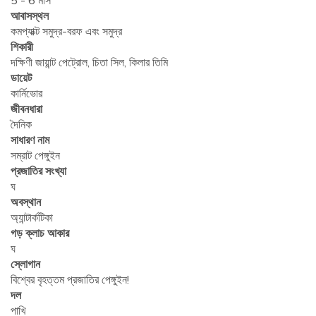
5 - 6 মাস
আবাসস্থল
কমপ্যাক্ট সমুদ্র-বরফ এবং সমুদ্র
শিকারী
দক্ষিণী জায়ান্ট পেট্রোল, চিতা সিল, কিলার তিমি
ডায়েট
কার্নিভোর
জীবনধারা
দৈনিক
সাধারণ নাম
সম্রাট পেঙ্গুইন
প্রজাতির সংখ্যা
ঘ
অবস্থান
অ্যান্টার্কটিকা
গড় ক্লাচ আকার
ঘ
স্লোগান
বিশ্বের বৃহত্তম প্রজাতির পেঙ্গুইন!
দল
পাখি