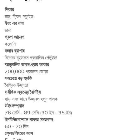
শিকার
মাছ, ক্রিল, স্কুইড
ইয়ং এর নাম
ছানা
গ্রুপ আচরণ
কলোনি
মজার ব্যাপার
বিশ্বের বৃহত্তম প্রজাতির পেঙ্গুইন!
আনুমানিক জনসংখ্যার আকার
200,000 প্রজনন জোড়া
সবচেয়ে বড় হুমকি
বৈশ্বিক উষ্ণতা
সর্বাধিক স্বতন্ত্র বৈশিষ্ট্য
ঘাড় এবং কানে উজ্জ্বল হলুদ পালক
উইংসস্প্যান
76 সেমি - 89 সেমি (30 ইন - 35 ইন)
ইনকিউবেশোনে থাকার সময়কাল
60 - 70 দিন
ফ্লেডলিংয়ের বয়স