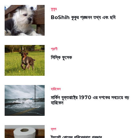
কুকুর
BoShih কুকুর প্রজনন তথ্য এবং ছবি
প্রাণী
সিস্কি ফুসেক
হারিকেন
মার্কিন যুক্তরাষ্ট্রে 1970 এর দশকের সবচেয়ে বড়
হারিকেন
ব্লগ
টয়লেট রোলের পরিবেশগত প্রভাব