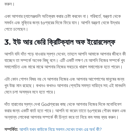
করুন।
একা আপনার চ্যালেঞ্জগুলি অতিক্রম করার চেষ্টা করবেন না। পরিবর্তে, যন্ত্রণা থেকে
সমর্থন এবং মুক্তির জন্য toশ্বরের দিকে ফিরে যান। আপনি যন্ত্রণা থেকে উদ্ধার
পেতে চলেছেন।
3. ইউ আর ভেরি ক্রিটিক্যাল অফ ইয়োরসেল্ফ
আপনি যদি দাঁত পড়ে যাওয়ার স্বপ্ন দেখেন, তাহলে আপনি আমাকে আপনার জীবনে কী
যাচ্ছেন তা সম্পর্কে অনেক কিছু বলে। এটি একটি লক্ষণ যে আপনি নিজের সম্পর্কে খুব
সমালোচিত এবং মাঝে মাঝে আপনার নিজের সবচেয়ে খারাপ সমালোচক হতে পারেন।
এটা কোন গোপন বিষয় নয় যে আপনার নিজের এবং আপনার আশেপাশের মানুষের জন্য
খুব উচ্চ মান রয়েছে। কখনও কখনও আপনার প্লেটের সমস্ত দায়িত্ব সহ এই মানগুলি
মেনে চলা অসম্ভব মনে হতে পারে।
দাঁত হারানোর স্বপ্ন দেখা Godশ্বরের কাছ থেকে আপনার নিজের দিকে মনোনিবেশ
করার জন্য একটি বার্তা হতে পারে। আপনি যা করেন তাতে toশ্বরের গৌরব করুন এবং
অন্যান্য লোকেরা আপনার সম্পর্কে কী চিন্তা করে তা নিয়ে কম সময় ব্যয় করুন।
সম্পর্কিত:
আপনি যখন কাউকে নিয়ে স্বপ্ন দেখেন তখন এর অর্থ কী?