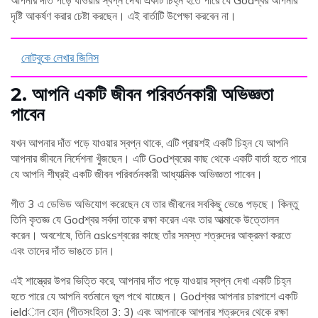
আপনার দাঁত পড়ে যাওয়ার স্বপ্ন দেখা একটি চিহ্ন হতে পারে যে Godশ্বর আপনার
দৃষ্টি আকর্ষণ করার চেষ্টা করছেন। এই বার্তাটি উপেক্ষা করবেন না।
নোটবুকে লেখার জিনিস
2. আপনি একটি জীবন পরিবর্তনকারী অভিজ্ঞতা
পাবেন
যখন আপনার দাঁত পড়ে যাওয়ার স্বপ্ন থাকে, এটি প্রায়শই একটি চিহ্ন যে আপনি
আপনার জীবনে নির্দেশনা খুঁজছেন। এটি Godশ্বরের কাছ থেকে একটি বার্তা হতে পারে
যে আপনি শীঘ্রই একটি জীবন পরিবর্তনকারী আধ্যাত্মিক অভিজ্ঞতা পাবেন।
গীত 3 এ ডেভিড অভিযোগ করেছেন যে তার জীবনের সবকিছু ভেঙে পড়ছে। কিন্তু
তিনি কৃতজ্ঞ যে Godশ্বর সর্বদা তাকে রক্ষা করেন এবং তার আত্মাকে উত্তোলন
করেন। অবশেষে, তিনি asksশ্বরের কাছে তাঁর সমস্ত শত্রুদের আক্রমণ করতে
এবং তাদের দাঁত ভাঙতে চান।
এই শাস্ত্রের উপর ভিত্তি করে, আপনার দাঁত পড়ে যাওয়ার স্বপ্ন দেখা একটি চিহ্ন
হতে পারে যে আপনি বর্তমানে ভুল পথে যাচ্ছেন। Godশ্বর আপনার চারপাশে একটি
ieldাল হোন (গীতসংহিতা 3: 3) এবং আপনাকে আপনার শত্রুদের থেকে রক্ষা