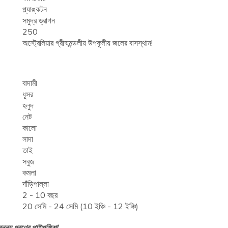
প্ল্যাঙ্কটন
সমুদ্র ড্রাগন
250
অস্ট্রেলিয়ার গ্রীষ্মমন্ডলীয় উপকূলীয় জলের বাসস্থান!
বাদামী
ধূসর
হলুদ
নেট
কালো
সাদা
তাই
সবুজ
কমলা
দাঁড়িপাল্লা
2 - 10 বছর
20 সেমি - 24 সেমি (10 ইঞ্চি - 12 ইঞ্চি)
ক অনন্য ধরণের পাইপফিশ!