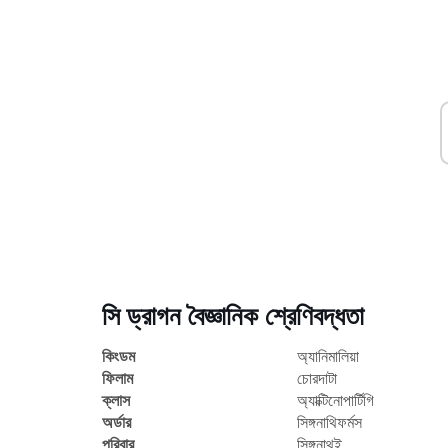
সি ড্রাগন বৈজ্ঞানিক শ্রেণিবদ্ধতা
কিংডম
অ্যানিমালিয়া
ফিলাম
চোরদাটা
ক্লাস
অ্যাক্টিনোপার্টিগি
অর্ডার
সিঙ্গনাথিফর্মস
পরিবার
সিঙ্গনাথই