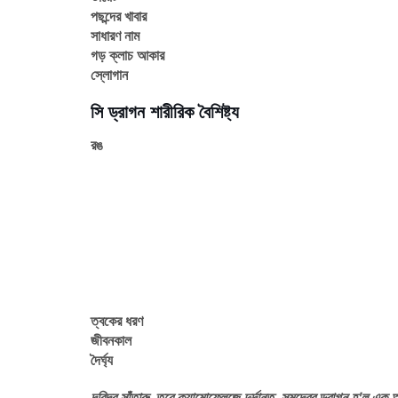
পছন্দের খাবার
সাধারণ নাম
গড় ক্লাচ আকার
স্লোগান
সি ড্রাগন শারীরিক বৈশিষ্ট্য
রঙ
ত্বকের ধরণ
জীবনকাল
দৈর্ঘ্য
দরিদ্র সাঁতারু, তবে ক্যামোফ্লেজে দুর্দান্ত, সমুদ্রের ড্রাগন হ'ল এ