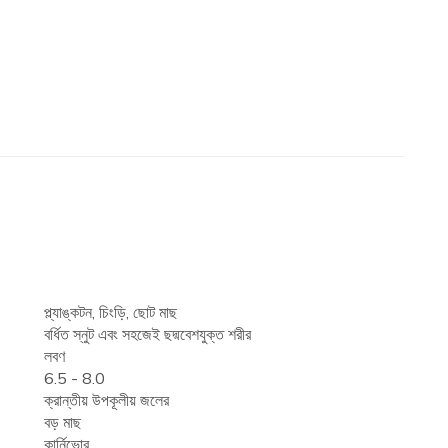
প্ল্যাঙ্কটন, চিংড়ি, ছোট মাছ
বর্ধিত স্নুট এবং সহজেই ছদ্মবেশযুক্ত শরীর
লবণ
6.5 - 8.0
ক্রান্তীয় উপকূলীয় জলের
বড় মাছ
কার্নিভোর