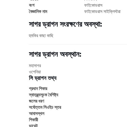
বংশ
ফাইকোডরাস
বৈজ্ঞানিক নাম
ফাইকোডরাস সাইক্লিস্টরা
সাগর ড্রাগন সংরক্ষণের অবস্থা:
হুমকির কাছা কাছি
সাগর ড্রাগন অবস্থান:
মহাসাগর
ওশেনিয়া
সি ড্রাগন তথ্য
প্রধান শিকার
স্বাতন্ত্র্যসূচক বৈশিষ্ট্য
জলের ধরণ
সর্বোত্তম পিএইচ স্তর
আবাসস্থল
শিকারী
ডায়েট