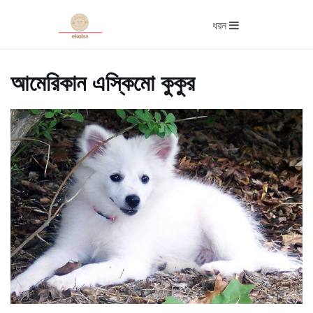
ধরন
আমেরিকান এস্কিমো কুকুর