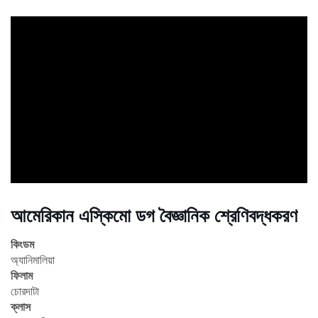
ad
আমেরিকান এস্কিমো ডগ বৈজ্ঞানিক শ্রেণিবদ্ধকরণ
কিংডম
অ্যানিমালিয়া
ফিলাম
চোরদাটা
ক্লাস