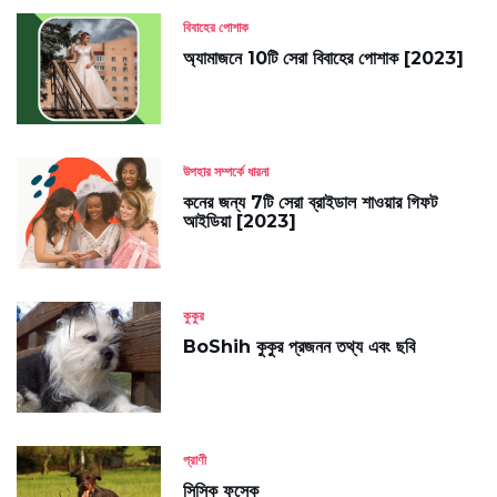
বিবাহের পোশাক
অ্যামাজনে 10টি সেরা বিবাহের পোশাক [2023]
উপহার সম্পর্কে ধারনা
কনের জন্য 7টি সেরা ব্রাইডাল শাওয়ার গিফট
আইডিয়া [2023]
কুকুর
BoShih কুকুর প্রজনন তথ্য এবং ছবি
প্রাণী
সিস্কি ফুসেক