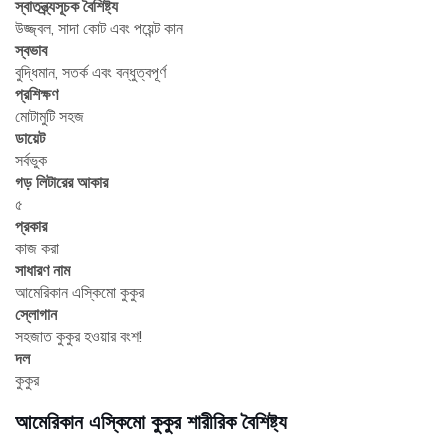
স্বাতন্ত্র্যসূচক বৈশিষ্ট্য
উজ্জ্বল, সাদা কোট এবং পয়েন্ট কান
স্বভাব
বুদ্ধিমান, সতর্ক এবং বন্ধুত্বপূর্ণ
প্রশিক্ষণ
মোটামুটি সহজ
ডায়েট
সর্বভুক
গড় লিটারের আকার
৫
প্রকার
কাজ করা
সাধারণ নাম
আমেরিকান এস্কিমো কুকুর
স্লোগান
সহজাত কুকুর হওয়ার বংশ!
দল
কুকুর
আমেরিকান এস্কিমো কুকুর শারীরিক বৈশিষ্ট্য