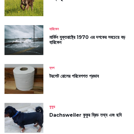
হারিকেন
মার্কিন যুক্তরাষ্ট্রে 1970 এর দশকের সবচেয়ে বড়
হারিকেন
ব্লগ
টয়লেট রোলের পরিবেশগত প্রভাব
কুকুর
Dachsweiler কুকুর ব্রিড তথ্য এবং ছবি