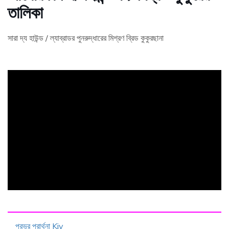
তালিকা
সারা দ্য হাউন্ড / ল্যাব্রাডর পুনরুদ্ধারের মিশ্রণ ব্রিড কুকুরছানা
ad
প্রভুর প্রার্থনা Kjv