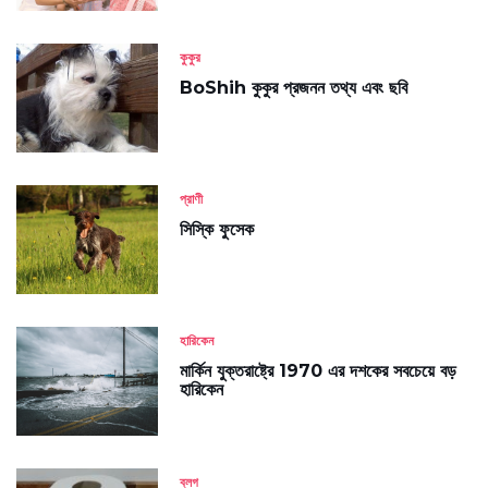
কুকুর
BoShih কুকুর প্রজনন তথ্য এবং ছবি
প্রাণী
সিস্কি ফুসেক
হারিকেন
মার্কিন যুক্তরাষ্ট্রে 1970 এর দশকের সবচেয়ে বড়
হারিকেন
ব্লগ