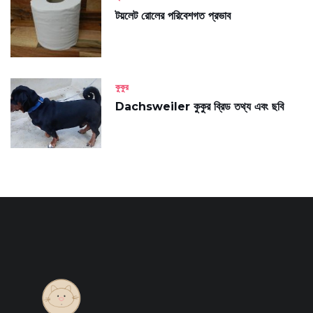
টয়লেট রোলের পরিবেশগত প্রভাব
কুকুর
Dachsweiler কুকুর ব্রিড তথ্য এবং ছবি