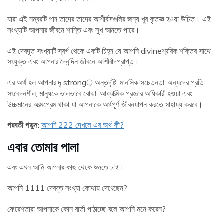
যারা এই নম্বরটি পান তাদের তাদের আশীর্বাদগুলির জন্য খুব কৃতজ্ঞ হওয়া উচিত। এই
সংখ্যাটি আপনার জীবনে শান্তি এবং সুখ আনতে পারে।
এই দেবদূত সংখ্যাটি স্বর্গ থেকে একটি চিহ্ন যে আপনি divineশ্বরিক শক্তির সাথে
সংযুক্ত এবং আপনার দৈনন্দিন জীবনে আশীর্বাদপ্রাপ্ত।
এর অর্থ হল আপনার দৃ strong় অন্তর্দৃষ্টি, মানসিক সচেতনতা, অন্যদের প্রতি
সংবেদনশীল, মানুষকে ভালভাবে বোঝা, আধ্যাত্মিক প্রজ্ঞার অধিকারী হওয়া এবং
উচ্চমানের আত্মপ্রেম থাকা যা আপনাকে অর্থপূর্ণ জীবনযাপন করতে সাহায্য করবে।
পরবর্তী পড়ুন:
আপনি 222 দেখলে এর অর্থ কী?
এবার তোমার পালা
এবং এখন আমি আপনার কাছ থেকে শুনতে চাই।
আপনি 1111 দেবদূত সংখ্যা কোথায় দেখেছেন?
ফেরেশতারা আপনাকে কোন বার্তা পাঠাচ্ছে বলে আপনি মনে করেন?