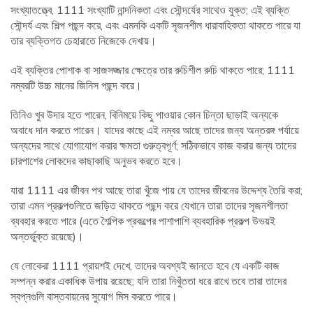
সংখ্যাতত্ত্বে, 1111 সংখ্যাটি নান্দনিকতা এবং সৌন্দর্যের সাথেও যুক্ত; এই ব্যক্তি
সৌন্দর্য এবং শিল্প পছন্দ করে, এবং এমনকি একটি সৃজনশীল ধারাবাহিকতা থাকতে পারে যা
তার ব্যক্তিগত চেহারাতে নিজেকে দেখায়।
এই ব্যক্তির পোশাক বা সাজসজ্জার ক্ষেত্রে তার রুচিশীল রুচি থাকতে পারে; 1111
নম্বরটি উচ্চ মানের জিনিস পছন্দ করে।
তিনিও খুব উদার হতে পারেন, বিনিময়ে কিছু পাওয়ার কোন চিন্তা ছাড়াই অন্যকে
অবাধে দান করতে পারেন। যাদের কাছে এই নম্বর আছে তাদের জন্য অন্তরঙ্গ পর্যায়ে
অন্যদের সাথে যোগাযোগ করার ক্ষমতা গুরুত্বপূর্ণ; সঠিকভাবে কাজ করার জন্য তাদের
চারপাশের লোকদের কাছাকাছি অনুভব করতে হবে।
যারা 1111 এর জীবন পথ আছে তারা খুঁজে পায় যে তাদের জীবনের উদ্দেশ্য তৈরি করা;
তারা এমন প্রকল্পগুলিতে জড়িত থাকতে পছন্দ করে যেখানে তারা তাদের সৃজনশীলতা
ব্যবহার করতে পারে (এতে শৈল্পিক প্রকল্পের পাশাপাশি ব্যবহারিক প্রকল্প উভয়ই
অন্তর্ভুক্ত রয়েছে)।
যে লোকেরা 1111 প্রায়শই দেখে, তাদের অবশ্যই জানতে হবে যে একটি কাজ
সম্পন্ন করার একাধিক উপায় রয়েছে; যদি তারা নিখুঁততা ধরে রাখে তবে তারা তাদের
স্বপ্নগুলি বাস্তবায়নের সুযোগ মিস করতে পারে।