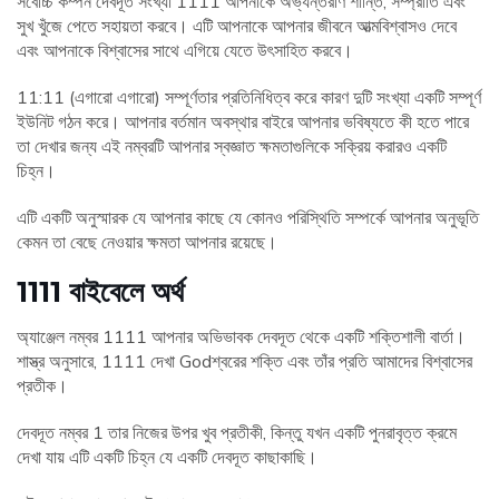
সর্বোচ্চ কম্পন দেবদূত সংখ্যা 1111 আপনাকে অভ্যন্তরীণ শান্তি, সম্প্রীতি এবং
সুখ খুঁজে পেতে সহায়তা করবে। এটি আপনাকে আপনার জীবনে আত্মবিশ্বাসও দেবে
এবং আপনাকে বিশ্বাসের সাথে এগিয়ে যেতে উৎসাহিত করবে।
11:11 (এগারো এগারো) সম্পূর্ণতার প্রতিনিধিত্ব করে কারণ দুটি সংখ্যা একটি সম্পূর্ণ
ইউনিট গঠন করে। আপনার বর্তমান অবস্থার বাইরে আপনার ভবিষ্যতে কী হতে পারে
তা দেখার জন্য এই নম্বরটি আপনার স্বজ্ঞাত ক্ষমতাগুলিকে সক্রিয় করারও একটি
চিহ্ন।
এটি একটি অনুস্মারক যে আপনার কাছে যে কোনও পরিস্থিতি সম্পর্কে আপনার অনুভূতি
কেমন তা বেছে নেওয়ার ক্ষমতা আপনার রয়েছে।
1111 বাইবেলে অর্থ
অ্যাঞ্জেল নম্বর 1111 আপনার অভিভাবক দেবদূত থেকে একটি শক্তিশালী বার্তা।
শাস্ত্র অনুসারে, 1111 দেখা Godশ্বরের শক্তি এবং তাঁর প্রতি আমাদের বিশ্বাসের
প্রতীক।
দেবদূত নম্বর 1 তার নিজের উপর খুব প্রতীকী, কিন্তু যখন একটি পুনরাবৃত্ত ক্রমে
দেখা যায় এটি একটি চিহ্ন যে একটি দেবদূত কাছাকাছি।