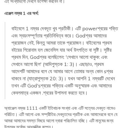
এই সংখ্যাগুলো দেখলে উপেক্ষা করবেন না।
এঞ্জেল নম্বর 1 এর অর্থ:
বাইবেলে 1 নম্বর দেবদূত খুব প্রতীকী। এটি powerশ্বরের শক্তি
এবং স্বয়ংসম্পূর্ণতার প্রতিনিধিত্ব করে। Godশ্বর আমাদের
প্রয়োজন নেই, কিন্তু আমরা তাকে প্রয়োজন। বাইবেলের প্রথম
বইয়ের শিরোনাম হল জেনেসিস যার অর্থ উৎপত্তি বা সৃষ্টি। সৃষ্টির
প্রথম দিন, Godশ্বর বলেছিলেন: 'সেখানে আলো থাকুক: এবং
সেখানে আলো ছিল' (আদিপুস্তক 1: 3)। এছাড়াও, প্রথম
আদেশটি আমাদের বলে যে আমার আগে তোমার অন্য কোন sশ্বর
থাকবে না (যাত্রাপুস্তক 20: 3)। যখন আপনি 1 নম্বরটি দেখেন
তখন এটি God'sশ্বরের শক্তির একটি অনুস্মারক এবং আমাদের
কেবলমাত্র একজন .শ্বরের উপাসনা করতে হবে।
অ্যাঞ্জেল নম্বর 1111 একটি ইতিবাচক সংখ্যা এবং এটি সত্যের দেবদূত নামেও
পরিচিত। এটি আলো এবং সম্প্রীতির দেবদূতদের প্রতীক এবং আমাদেরকে বলে যে
আমরা আমাদের সমস্ত বিষয়ে আলো দ্বারা পরিচালিত হচ্ছি। এটি মানুষের জন্য
উপলব্ধ সর্বোচ্চ আধ্যাত্মিক কম্পন।