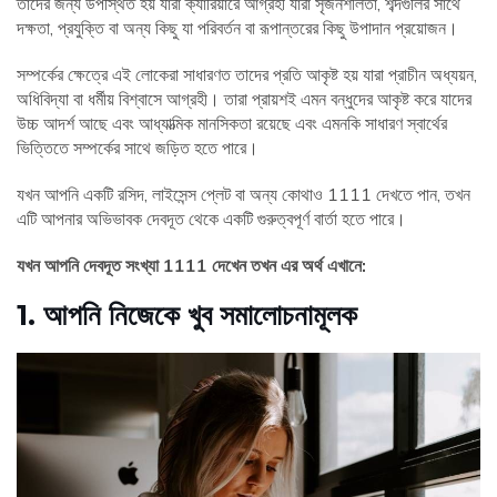
তাদের জন্য উপস্থিত হয় যারা ক্যারিয়ারে আগ্রহী যারা সৃজনশীলতা, শব্দগুলির সাথে
দক্ষতা, প্রযুক্তি বা অন্য কিছু যা পরিবর্তন বা রূপান্তরের কিছু উপাদান প্রয়োজন।
সম্পর্কের ক্ষেত্রে এই লোকেরা সাধারণত তাদের প্রতি আকৃষ্ট হয় যারা প্রাচীন অধ্যয়ন,
অধিবিদ্যা বা ধর্মীয় বিশ্বাসে আগ্রহী। তারা প্রায়শই এমন বন্ধুদের আকৃষ্ট করে যাদের
উচ্চ আদর্শ আছে এবং আধ্যাত্মিক মানসিকতা রয়েছে এবং এমনকি সাধারণ স্বার্থের
ভিত্তিতে সম্পর্কের সাথে জড়িত হতে পারে।
যখন আপনি একটি রসিদ, লাইসেন্স প্লেট বা অন্য কোথাও 1111 দেখতে পান, তখন
এটি আপনার অভিভাবক দেবদূত থেকে একটি গুরুত্বপূর্ণ বার্তা হতে পারে।
যখন আপনি দেবদূত সংখ্যা 1111 দেখেন তখন এর অর্থ এখানে:
1. আপনি নিজেকে খুব সমালোচনামূলক