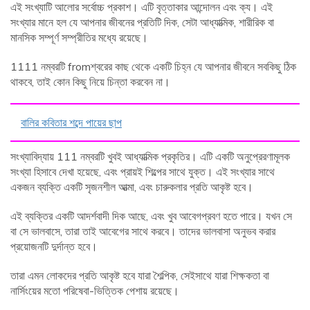
এই সংখ্যাটি আলোর সর্বোচ্চ প্রকাশ। এটি বৃত্তাকার আন্দোলন এবং ক্য। এই
সংখ্যার মানে হল যে আপনার জীবনের প্রতিটি দিক, সেটা আধ্যাত্মিক, শারীরিক বা
মানসিক সম্পূর্ণ সম্প্রীতির মধ্যে রয়েছে।
1111 নম্বরটি fromশ্বরের কাছ থেকে একটি চিহ্ন যে আপনার জীবনে সবকিছু ঠিক
থাকবে, তাই কোন কিছু নিয়ে চিন্তা করবেন না।
বালির কবিতার শব্দে পায়ের ছাপ
সংখ্যাবিদ্যায় 111 নম্বরটি খুবই আধ্যাত্মিক প্রকৃতির। এটি একটি অনুপ্রেরণামূলক
সংখ্যা হিসাবে দেখা হয়েছে, এবং প্রায়ই শিল্পের সাথে যুক্ত। এই সংখ্যার সাথে
একজন ব্যক্তি একটি সৃজনশীল আত্মা, এবং চারুকলার প্রতি আকৃষ্ট হবে।
এই ব্যক্তির একটি আদর্শবাদী দিক আছে, এবং খুব আবেগপ্রবণ হতে পারে। যখন সে
বা সে ভালবাসে, তারা তাই আবেগের সাথে করবে। তাদের ভালবাসা অনুভব করার
প্রয়োজনটি দুর্দান্ত হবে।
তারা এমন লোকদের প্রতি আকৃষ্ট হবে যারা শৈল্পিক, সেইসাথে যারা শিক্ষকতা বা
নার্সিংয়ের মতো পরিষেবা-ভিত্তিক পেশায় রয়েছে।