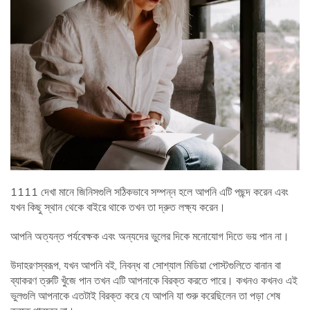
1111 দেখা মানে জিনিসগুলি সঠিকভাবে সম্পন্ন হলে আপনি এটি পছন্দ করেন এবং
যখন কিছু স্থান থেকে বাইরে থাকে তখন তা দ্রুত লক্ষ্য করেন।
আপনি অত্যন্ত পর্যবেক্ষক এবং অন্যদের ভুলের দিকে মনোযোগ দিতে ভয় পান না।
উদাহরণস্বরূপ, যখন আপনি বই, নিবন্ধ বা সোশ্যাল মিডিয়া পোস্টগুলিতে বানান বা
ব্যাকরণ ত্রুটি খুঁজে পান তখন এটি আপনাকে বিরক্ত করতে পারে। কখনও কখনও এই
ভুলগুলি আপনাকে এতটাই বিরক্ত করে যে আপনি যা শুরু করেছিলেন তা পড়া শেষ