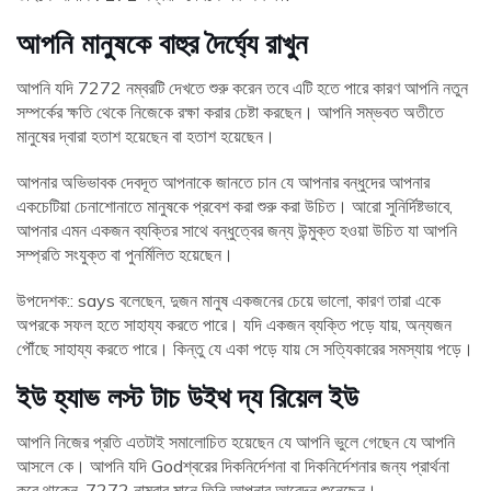
আপনি মানুষকে বাহুর দৈর্ঘ্যে রাখুন
আপনি যদি 7272 নম্বরটি দেখতে শুরু করেন তবে এটি হতে পারে কারণ আপনি নতুন
সম্পর্কের ক্ষতি থেকে নিজেকে রক্ষা করার চেষ্টা করছেন। আপনি সম্ভবত অতীতে
মানুষের দ্বারা হতাশ হয়েছেন বা হতাশ হয়েছেন।
আপনার অভিভাবক দেবদূত আপনাকে জানতে চান যে আপনার বন্ধুদের আপনার
একচেটিয়া চেনাশোনাতে মানুষকে প্রবেশ করা শুরু করা উচিত। আরো সুনির্দিষ্টভাবে,
আপনার এমন একজন ব্যক্তির সাথে বন্ধুত্বের জন্য উন্মুক্ত হওয়া উচিত যা আপনি
সম্প্রতি সংযুক্ত বা পুনর্মিলিত হয়েছেন।
উপদেশক:: says বলেছেন, দুজন মানুষ একজনের চেয়ে ভালো, কারণ তারা একে
অপরকে সফল হতে সাহায্য করতে পারে। যদি একজন ব্যক্তি পড়ে যায়, অন্যজন
পৌঁছে সাহায্য করতে পারে। কিন্তু যে একা পড়ে যায় সে সত্যিকারের সমস্যায় পড়ে।
ইউ হ্যাভ লস্ট টাচ উইথ দ্য রিয়েল ইউ
আপনি নিজের প্রতি এতটাই সমালোচিত হয়েছেন যে আপনি ভুলে গেছেন যে আপনি
আসলে কে। আপনি যদি Godশ্বরের দিকনির্দেশনা বা দিকনির্দেশনার জন্য প্রার্থনা
করে থাকেন, 7272 নাম্বার মানে তিনি আপনার আবেদন শুনেছেন।