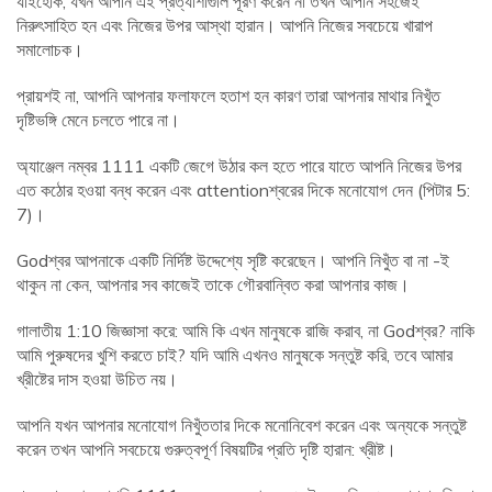
যাইহোক, যখন আপনি এই প্রত্যাশাগুলি পূরণ করেন না তখন আপনি সহজেই
নিরুৎসাহিত হন এবং নিজের উপর আস্থা হারান। আপনি নিজের সবচেয়ে খারাপ
সমালোচক।
প্রায়শই না, আপনি আপনার ফলাফলে হতাশ হন কারণ তারা আপনার মাথার নিখুঁত
দৃষ্টিভঙ্গি মেনে চলতে পারে না।
অ্যাঞ্জেল নম্বর 1111 একটি জেগে উঠার কল হতে পারে যাতে আপনি নিজের উপর
এত কঠোর হওয়া বন্ধ করেন এবং attentionশ্বরের দিকে মনোযোগ দেন (পিটার 5:
7)।
Godশ্বর আপনাকে একটি নির্দিষ্ট উদ্দেশ্যে সৃষ্টি করেছেন। আপনি নিখুঁত বা না -ই
থাকুন না কেন, আপনার সব কাজেই তাকে গৌরবান্বিত করা আপনার কাজ।
গালাতীয় 1:10 জিজ্ঞাসা করে: আমি কি এখন মানুষকে রাজি করাব, না Godশ্বর? নাকি
আমি পুরুষদের খুশি করতে চাই? যদি আমি এখনও মানুষকে সন্তুষ্ট করি, তবে আমার
খ্রীষ্টের দাস হওয়া উচিত নয়।
আপনি যখন আপনার মনোযোগ নিখুঁততার দিকে মনোনিবেশ করেন এবং অন্যকে সন্তুষ্ট
করেন তখন আপনি সবচেয়ে গুরুত্বপূর্ণ বিষয়টির প্রতি দৃষ্টি হারান: খ্রীষ্ট।