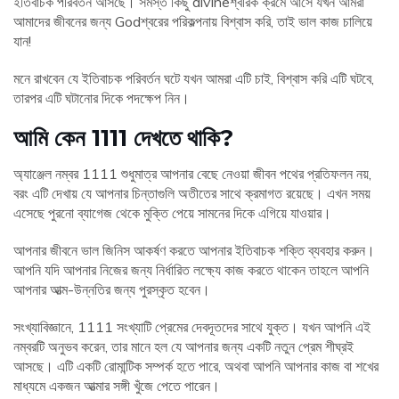
ইতিবাচক পরিবর্তন আসছে। সমস্ত কিছু divineশ্বরিক ক্রমে আসে যখন আমরা
আমাদের জীবনের জন্য Godশ্বরের পরিকল্পনায় বিশ্বাস করি, তাই ভাল কাজ চালিয়ে
যান!
মনে রাখবেন যে ইতিবাচক পরিবর্তন ঘটে যখন আমরা এটি চাই, বিশ্বাস করি এটি ঘটবে,
তারপর এটি ঘটানোর দিকে পদক্ষেপ নিন।
আমি কেন 1111 দেখতে থাকি?
অ্যাঞ্জেল নম্বর 1111 শুধুমাত্র আপনার বেছে নেওয়া জীবন পথের প্রতিফলন নয়,
বরং এটি দেখায় যে আপনার চিন্তাগুলি অতীতের সাথে ক্রমাগত রয়েছে। এখন সময়
এসেছে পুরনো ব্যাগেজ থেকে মুক্তি পেয়ে সামনের দিকে এগিয়ে যাওয়ার।
আপনার জীবনে ভাল জিনিস আকর্ষণ করতে আপনার ইতিবাচক শক্তি ব্যবহার করুন।
আপনি যদি আপনার নিজের জন্য নির্ধারিত লক্ষ্যে কাজ করতে থাকেন তাহলে আপনি
আপনার আত্ম-উন্নতির জন্য পুরস্কৃত হবেন।
সংখ্যাবিজ্ঞানে, 1111 সংখ্যাটি প্রেমের দেবদূতদের সাথে যুক্ত। যখন আপনি এই
নম্বরটি অনুভব করেন, তার মানে হল যে আপনার জন্য একটি নতুন প্রেম শীঘ্রই
আসছে। এটি একটি রোমান্টিক সম্পর্ক হতে পারে, অথবা আপনি আপনার কাজ বা শখের
মাধ্যমে একজন আত্মার সঙ্গী খুঁজে পেতে পারেন।