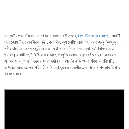
দ্য লস্ট লেক রিক্রিয়েশন এরিয়া ফ্রেসনোর উত্তরে,
মিলারটন লেকের কাছে
. পার্কটি
সান জোয়াকিনে অবস্থিত নদী , কায়াকিং, ক্যানোয়িং এবং মাছ ধরার জন্য উপযুক্ত।
নদীর ধারে অ্যাক্সেস পয়েন্ট রয়েছে যেখানে আপনি আপনার ক্যানো/কায়াক রাখতে
পারেন। একটি ছোট 38-একর আছে প্রকৃতির সাথে মানুষের তৈরি হ্রদ অধ্যয়ন
এলাকা যা বন্যপ্রাণী দেখার জন্য দুর্দান্ত। পার্কের বাড়ি খচ্চর হরিণ, কাঠবিড়ালি,
কটনটেল এবং অনেক পরিযায়ী পাখি যারা হ্রদ এবং নদীর এলাকাকে স্টপওভার হিসাবে
ব্যবহার করে।