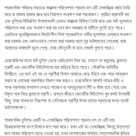
পারমাণবিক শক্তির সবচেয়ে মারাত্মক পরিবেশগত প্রভাব হল এটি তেজস্ক্রিয় বর্জ্য তৈরি
করে যা হাজার হাজার বছর ধরে নিরাপদে সংরক্ষণ করা প্রয়োজন। ব্যয়িত জ্বালানী রড
এবং চুল্লির বিকিরণিত উপাদানগুলি এখনও মারাত্মক বিকিরণ তৈরি করে এবং যদি ভুলভাবে
পরিচালনা করা এবং সংরক্ষণ করা হয় তবে জল সরবরাহ বা মাটিতে ফুটো হতে পারে।
এগুলিকে ভূতাত্ত্বিকভাবে স্থিতিশীল শিলা স্তরগুলিতে গভীর ভূগর্ভস্থ চেম্বারে সংরক্ষণ
করা দরকার এবং কোনওভাবে লেবেল করা দরকার যাতে দূর ভবিষ্যতের লোকেরা, যারা
আমাদের ভাষাগুলি ভুলে গেছে, তারা কৌতূহলী না হয়ে সেগুলি খুলতে পারে।
চেরনোবিলের মতো যদি চুল্লি থেকে রেডিয়েশন লিক হয়, তাহলে তা ক্যান্সার, জন্মগত
ত্রুটি এবং জেনেটিক মিউটেশনের হার বাড়িয়ে দিতে পারে। পৌরাণিক কাহিনীর
বিপরীতে, এর অর্থ এই নয় যে প্রাণীরা বিশাল আকারে বেড়ে উঠবে এবং শহর আক্রমণ
করবে বা লোকেরা পরাশক্তি বিকাশ শুরু করবে। চেরনোবিলে আপনি গাছের গুঁড়ি ও
শাখা-প্রশাখার ফলাফল দেখতে পাচ্ছেন যা অদ্ভুতভাবে গিঁট ও বাঁকা হয়ে গেছে এবং
বিকৃত অঙ্গ নিয়ে জন্মানো প্রাণী। বাস্তব জীবনে জেনেটিক মিউটেশন খুব কমই উপকারী
কিছু; তারা সাধারণত নিরপেক্ষ বা নেতিবাচক প্রাণীর উপর তাদের প্রভাবের জন্য যথেষ্ট
দুর্ভাগ্যজনক।
পারমাণবিক চুল্লির একটি অ-তেজস্ক্রিয় পরিবেশগত প্রভাব হল যে এটি তার
ক্রিয়াকলাপের অংশ হিসাবে জল গরম করে। যখন এই অ-তেজস্ক্রিয়, কিন্তু উত্তপ্ত
জল আবার পরিবেশে ছেড়ে দেওয়া হয়, তখন তাপমাত্রার পার্থক্য শেত্তলাগুলির বৃদ্ধির