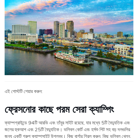
এই পোস্টটি শেয়ার করুন:
ফ্রেসনোর কাছে পরম সেরা ক্যাম্পিং
ক্যাম্পগ্রাউন্ডে 94টি আরভি এবং তাঁবুর সাইট রয়েছে, যার মধ্যে 5টি বৈদ্যুতিক এবং
জলের হুকআপ এবং 25টি বৈদ্যুতিক। ভলিবল কোর্ট এবং হর্সশু পিট সহ বড় দলগুলির
জন্য একটি গ্রুপ ক্যাম্পসাইট উপলব্ধ। কিছু বার্গার গ্রিল করুন, কিছু ভলিবল খেলুন,