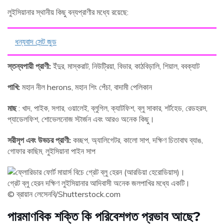
লুইসিয়ানার স্থানীয় কিছু বন্যপ্রাণীর মধ্যে রয়েছে:
ধন্যবাদ সেন্ট জুড
স্তন্যপায়ী প্রাণী:
ইঁদুর, মাস্করাট, নিউট্রিয়া, বিভার, কাঠবিড়ালি, শিয়াল, ববক্যাট
পাখি:
মহান নীল herons, মহান শিং পেঁচা, বাদামী পেলিকান
মাছ
: খাদ, পাইক, সগার, ওয়ালেই, ব্লুগিল, ক্যাটফিশ, ব্লু সাকার, শর্টহেড, রেডহরস,
প্যাডেলফিশ, শোভেলনোজ স্টার্জন এবং আরও অনেক কিছু।
সরীসৃপ এবং উভচর প্রাণী:
কচ্ছপ, অ্যালিগেটর, কালো সাপ, দক্ষিণ চিতাবাঘ ব্যাঙ,
গোফার কাছিম, লুইসিয়ানা পাইন সাপ
গ্রেট ব্লু হেরন দক্ষিণ লুইসিয়ানার আদিবাসী অনেক জলপাখির মধ্যে একটি।
© ব্রায়ান লেসেনবি/Shutterstock.com
পারমাণবিক শক্তি কি পরিবেশগত প্রভাব আছে?