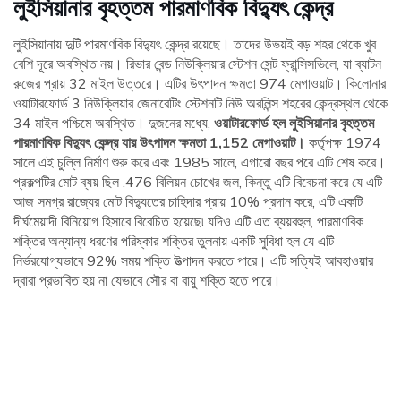
লুইসিয়ানার বৃহত্তম পারমাণবিক বিদ্যুৎ কেন্দ্র
লুইসিয়ানায় দুটি পারমাণবিক বিদ্যুৎ কেন্দ্র রয়েছে। তাদের উভয়ই বড় শহর থেকে খুব
বেশি দূরে অবস্থিত নয়। রিভার বেন্ড নিউক্লিয়ার স্টেশন সেন্ট ফ্রান্সিসভিলে, যা ব্যাটন
রুজের প্রায় 32 মাইল উত্তরে। এটির উৎপাদন ক্ষমতা 974 মেগাওয়াট। কিলোনার
ওয়াটারফোর্ড 3 নিউক্লিয়ার জেনারেটিং স্টেশনটি নিউ অরলিন্স শহরের কেন্দ্রস্থল থেকে
34 মাইল পশ্চিমে অবস্থিত। দুজনের মধ্যে,
ওয়াটারফোর্ড হল লুইসিয়ানার বৃহত্তম
পারমাণবিক বিদ্যুৎ কেন্দ্র যার উৎপাদন ক্ষমতা 1,152 মেগাওয়াট।
কর্তৃপক্ষ 1974
সালে এই চুল্লি নির্মাণ শুরু করে এবং 1985 সালে, এগারো বছর পরে এটি শেষ করে।
প্রকল্পটির মোট ব্যয় ছিল .476 বিলিয়ন চোখের জল, কিন্তু এটি বিবেচনা করে যে এটি
আজ সমগ্র রাজ্যের মোট বিদ্যুতের চাহিদার প্রায় 10% প্রদান করে, এটি একটি
দীর্ঘমেয়াদী বিনিয়োগ হিসাবে বিবেচিত হয়েছে৷ যদিও এটি এত ব্যয়বহুল, পারমাণবিক
শক্তির অন্যান্য ধরণের পরিষ্কার শক্তির তুলনায় একটি সুবিধা হল যে এটি
নির্ভরযোগ্যভাবে 92% সময় শক্তি উত্পাদন করতে পারে। এটি সত্যিই আবহাওয়ার
দ্বারা প্রভাবিত হয় না যেভাবে সৌর বা বায়ু শক্তি হতে পারে।