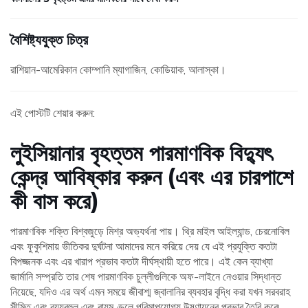
বৈশিষ্ট্যযুক্ত চিত্র
রাশিয়ান-আমেরিকান কোম্পানি ম্যাগাজিন, কোডিয়াক, আলাস্কা।
এই পোস্টটি শেয়ার করুন:
লুইসিয়ানার বৃহত্তম পারমাণবিক বিদ্যুৎ
কেন্দ্র আবিষ্কার করুন (এবং এর চারপাশে
কী বাস করে)
পারমাণবিক শক্তি বিশ্বজুড়ে মিশ্র অভ্যর্থনা পায়। থ্রি মাইল আইল্যান্ড, চেরনোবিল
এবং ফুকুশিমায় ভীতিকর দুর্ঘটনা আমাদের মনে করিয়ে দেয় যে এই প্রযুক্তি কতটা
বিপজ্জনক এবং এর খারাপ প্রভাব কতটা দীর্ঘস্থায়ী হতে পারে। এই কেন ব্যাখ্যা
জার্মানি সম্প্রতি তার শেষ পারমাণবিক চুল্লীগুলিকে অফ-লাইনে নেওয়ার সিদ্ধান্ত
নিয়েছে, যদিও এর অর্থ এমন সময়ে জীবাশ্ম জ্বালানির ব্যবহার বৃদ্ধি করা যখন সরবরাহ
সীমিত এবং ব্যয়বহুল এবং বায়ুমণ্ডলে পরিমাপযোগ্য উষ্ণায়নের প্রভাব তৈরি করে৷