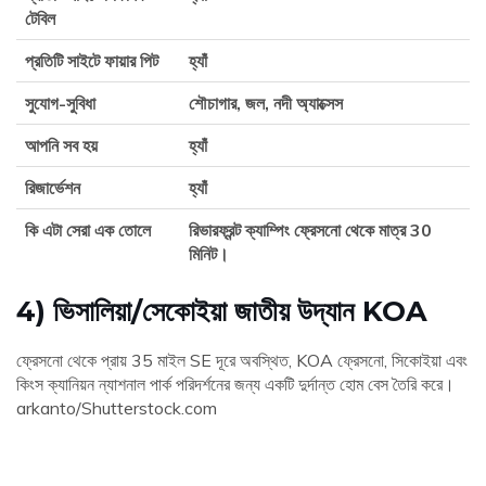
টেবিল
প্রতিটি সাইটে ফায়ার পিট
হ্যাঁ
সুযোগ-সুবিধা
শৌচাগার, জল, নদী অ্যাক্সেস
আপনি সব হয়
হ্যাঁ
রিজার্ভেশন
হ্যাঁ
কি এটা সেরা এক তোলে
রিভারফ্রন্ট ক্যাম্পিং ফ্রেসনো থেকে মাত্র 30
মিনিট।
4) ভিসালিয়া/সেকোইয়া জাতীয় উদ্যান KOA
ফ্রেসনো থেকে প্রায় 35 মাইল SE দূরে অবস্থিত, KOA ফ্রেসনো, সিকোইয়া এবং
কিংস ক্যানিয়ন ন্যাশনাল পার্ক পরিদর্শনের জন্য একটি দুর্দান্ত হোম বেস তৈরি করে।
arkanto/Shutterstock.com