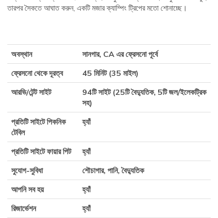
তারপর সৈকতে আঘাত করুন, একটি মজার ক্যাম্পিং ট্রিপের মতো শোনাচ্ছে।
অবস্থান
সানগার, CA এর ফ্রেসনো পূর্বে
ফ্রেসনো থেকে দূরত্ব
45 মিনিট (35 মাইল)
আরভি/টেন্ট সাইট
94টি সাইট (25টি বৈদ্যুতিক, 5টি জল/ইলেকট্রিক
সহ)
প্রতিটি সাইটে পিকনিক
হ্যাঁ
টেবিল
প্রতিটি সাইটে ফায়ার পিট
হ্যাঁ
সুযোগ-সুবিধা
শৌচাগার, পানি, বৈদ্যুতিক
আপনি সব হয়
হ্যাঁ
রিজার্ভেশন
হ্যাঁ