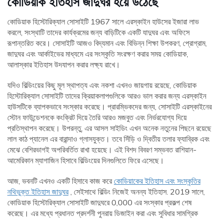
কোডিয়াক ইতিহাস জাদুঘর হয়ে উঠেছে
কোডিয়াক হিস্টোরিক্যাল সোসাইটি 1967 সালে এরস্কাইন হাউসের ইজারা লাভ
করলে, সংস্থাটি তাদের কার্যক্রমের জন্য বাড়িটিকে একটি যাদুঘর এবং অফিসে
রূপান্তরিত করে। সোসাইটি আজও বিদ্যমান এবং বিভিন্ন শিক্ষা উপকরণ, প্রোগ্রাম,
জাদুঘর এবং আর্কাইভের মাধ্যমে এর সংস্কৃতি সংরক্ষণ করার সময় কোডিয়াক,
আলাস্কার ইতিহাস উদযাপন করার লক্ষ্য রাখে।
যদিও বিল্ডিংয়ের কিছু মূল স্থাপত্য এবং নকশা এখনও জায়গায় রয়েছে, কোডিয়াক
হিস্টোরিক্যাল সোসাইটি তাদের ক্রিয়াকলাপগুলিকে আরও ভাল করার জন্য এরস্কাইন
হাউসটিকে ব্যাপকভাবে সংস্কার করেছে। প্রারম্ভিকদের জন্য, সোসাইটি এরস্কাইনের
স্টোন ফাউন্ডেশনকে কংক্রিট দিয়ে তৈরি আরও মজবুত এবং নির্ভরযোগ্য দিয়ে
প্রতিস্থাপন করেছে। উপরন্তু, এর আসল সাইডিং এখন অনেক নতুনের পিছনে রয়েছে
লাল কাঠ প্যানেল এর বারান্দাও গ্লাসযুক্ত। তবে সিঁড়ি ও দ্বিতীয় তলার ফ্যাব্রিক এবং
মেঝে বেশিরভাগই অপরিবর্তিত রাখা হয়েছে। এই বিশদ বিবরণ সম্ভবত রাশিয়ান-
আমেরিকান ম্যাগাজিন হিসাবে বিল্ডিংয়ের দিনগুলিতে ফিরে এসেছে।
আজ, ভবনটি এখনও একটি হিসাবে কাজ করে
কোডিয়াকের ইতিহাস এবং সংস্কৃতির
নথিভুক্ত ইতিহাস জাদুঘর
, সেইসাথে বিল্ডিং নিজেই অনন্য ইতিহাস. 2019 সালে,
কোডিয়াক হিস্টোরিক্যাল সোসাইটি জাদুঘরে 0,000 এর সংস্কার প্রকল্প শেষ
করেছে। এর মধ্যে প্রধানত প্রদর্শনী পুনরায় ডিজাইন করা এবং সুবিধার সামগ্রিক