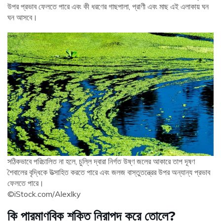
উপর প্রভাব ফেলতে পারে এবং কী ধরণের গাছপালা, প্রাণী এবং মাছ এই এলাকায় ঘন
ঘন আসবে।
সঠিকভাবে পরিচালিত না হলে, চুল্লি দ্বারা নির্গত উষ্ণ জলের আকারে তাপ দূষণ
শৈবালের বৃদ্ধিকে উত্সাহিত করতে পারে এবং জলজ বাস্তুতন্ত্রের উপর অন্যান্য প্রভাব
ফেলতে পারে।
©iStock.com/Alexlky
কি পারমাণবিক শক্তি নিরাপদ করে তোলে?