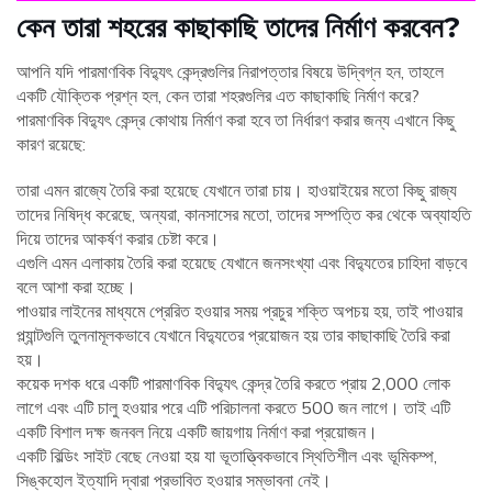
কেন তারা শহরের কাছাকাছি তাদের নির্মাণ করবেন?
আপনি যদি পারমাণবিক বিদ্যুৎ কেন্দ্রগুলির নিরাপত্তার বিষয়ে উদ্বিগ্ন হন, তাহলে
একটি যৌক্তিক প্রশ্ন হল, কেন তারা শহরগুলির এত কাছাকাছি নির্মাণ করে?
পারমাণবিক বিদ্যুৎ কেন্দ্র কোথায় নির্মাণ করা হবে তা নির্ধারণ করার জন্য এখানে কিছু
কারণ রয়েছে:
তারা এমন রাজ্যে তৈরি করা হয়েছে যেখানে তারা চায়। হাওয়াইয়ের মতো কিছু রাজ্য
তাদের নিষিদ্ধ করেছে, অন্যরা, কানসাসের মতো, তাদের সম্পত্তি কর থেকে অব্যাহতি
দিয়ে তাদের আকর্ষণ করার চেষ্টা করে।
এগুলি এমন এলাকায় তৈরি করা হয়েছে যেখানে জনসংখ্যা এবং বিদ্যুতের চাহিদা বাড়বে
বলে আশা করা হচ্ছে।
পাওয়ার লাইনের মাধ্যমে প্রেরিত হওয়ার সময় প্রচুর শক্তি অপচয় হয়, তাই পাওয়ার
প্ল্যান্টগুলি তুলনামূলকভাবে যেখানে বিদ্যুতের প্রয়োজন হয় তার কাছাকাছি তৈরি করা
হয়।
কয়েক দশক ধরে একটি পারমাণবিক বিদ্যুৎ কেন্দ্র তৈরি করতে প্রায় 2,000 লোক
লাগে এবং এটি চালু হওয়ার পরে এটি পরিচালনা করতে 500 জন লাগে। তাই এটি
একটি বিশাল দক্ষ জনবল নিয়ে একটি জায়গায় নির্মাণ করা প্রয়োজন।
একটি বিল্ডিং সাইট বেছে নেওয়া হয় যা ভূতাত্ত্বিকভাবে স্থিতিশীল এবং ভূমিকম্প,
সিঙ্কহোল ইত্যাদি দ্বারা প্রভাবিত হওয়ার সম্ভাবনা নেই।