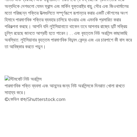
অন্যদিকে দেশগুলো যেমন ফ্রান্স এবং মার্কিন যুক্তরাষ্ট্র বায়ু, সৌর এবং জিওথার্মালের
মতো পরিচ্ছন্ন শক্তির উত্সগুলিতে সম্পূর্ণরূপে রূপান্তর করার একটি কৌশলের অংশ
হিসাবে পারমাণবিক শক্তির ব্যবহার চালিয়ে যাওয়ার এবং এমনকি প্রসারিত করার
পরিকল্পনা করছে। আপনি যদি লুইসিয়ানাতে থাকেন তবে আপনার রাজ্যে দুটি সক্রিয়
চুল্লি রয়েছে জানতে আগ্রহী হতে পারেন। . . এবং বৃহত্তম নিউ অরলিন্স কাছাকাছি
অবস্থিত. লুইসিয়ানার বৃহত্তম পারমাণবিক বিদ্যুৎ কেন্দ্র এবং এর চারপাশে কী বাস করে
তা আবিষ্কার করতে পড়ুন।
পারমাণবিক শক্তি ব্যবসা এবং আনন্দের জন্য নিউ অরলিন্সকে দিনরাত খোলা রাখতে
সাহায্য করে।
©কেভিন রাক/Shutterstock.com