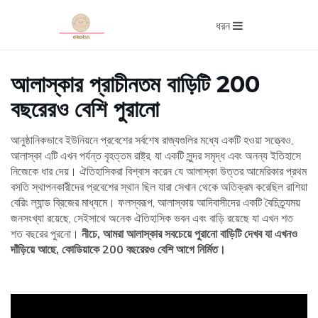
ধরন
আলাস্কার প্রাচীনতম বাড়িটি 200
বছরেরও বেশি পুরানো
আনুষ্ঠানিকভাবে ইউনিয়নে প্রবেশের সর্বশেষ রাজ্যগুলির মধ্যে একটি হওয়া সত্ত্বেও,
আলাস্কা এটি এখন পর্যন্ত বৃহত্তম রাষ্ট্র, যা একটি সুন্দর সমৃদ্ধ এবং অনন্য ইতিহাসে
নিজেকে ধার দেয়। ঐতিহাসিকরা বিশ্বাস করেন যে আলাস্কা উত্তর আমেরিকার প্রথম
বসতি স্থাপনকারীদের প্রবেশের স্থান ছিল যারা সেখান থেকে অতিক্রম করেছিল রাশিয়া
বেরিং ল্যান্ড ব্রিজের মাধ্যমে। ফলস্বরূপ, আলাস্কায় আদিবাসীদের একটি বৈচিত্র্যময়
জনসংখ্যা রয়েছে, সেইসাথে অনেক ঐতিহাসিক ভবন এবং বাড়ি রয়েছে যা এখন শত
শত বছরের পুরনো।
নীচে, আমরা আলাস্কার সবচেয়ে পুরানো বাড়িটি দেখব যা এখনও
দাঁড়িয়ে আছে, কোডিয়াকে 200 বছরেরও বেশি আগে নির্মিত।