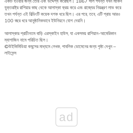
একটি হওয়ার জন্য তৈরি এবং উদ্দেশ্য করেছিল। 1867 সাল পর্যন্ত যখন মার্কিন
যুক্তরাষ্ট্র রাশিয়ার কাছ থেকে আলাস্কা ক্রয় করে এবং রাজ্যের নিয়ন্ত্রণ লাভ করে
তখন পর্যন্ত এই বিল্ডিংটি কয়েক দশক ধরে ছিল। এর পরে, তবে, এটি প্রায় আরও
100 বছর ধরে আনুষ্ঠানিকভাবে ইউনিয়নে যোগ দেয়নি।
আলাস্কার প্রাচীনতম বাড়ি এরস্কাইন হাউস, যা একসময় রাশিয়ান-আমেরিকান
ম্যাগাজিন নামে পরিচিত ছিল।
©উইকিমিডিয়া কমন্সের মাধ্যমে লেখক, পাবলিক ডোমেনের জন্য পৃষ্ঠা দেখুন –
লাইসেন্স
ad