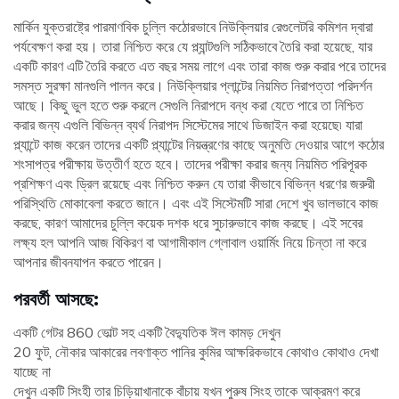
মার্কিন যুক্তরাষ্ট্রে পারমাণবিক চুল্লি কঠোরভাবে নিউক্লিয়ার রেগুলেটরি কমিশন দ্বারা
পর্যবেক্ষণ করা হয়। তারা নিশ্চিত করে যে প্ল্যান্টগুলি সঠিকভাবে তৈরি করা হয়েছে, যার
একটি কারণ এটি তৈরি করতে এত বছর সময় লাগে এবং তারা কাজ শুরু করার পরে তাদের
সমস্ত সুরক্ষা মানগুলি পালন করে। নিউক্লিয়ার প্লান্টের নিয়মিত নিরাপত্তা পরিদর্শন
আছে। কিছু ভুল হতে শুরু করলে সেগুলি নিরাপদে বন্ধ করা যেতে পারে তা নিশ্চিত
করার জন্য এগুলি বিভিন্ন ব্যর্থ নিরাপদ সিস্টেমের সাথে ডিজাইন করা হয়েছে৷ যারা
প্ল্যান্টে কাজ করেন তাদের একটি প্ল্যান্টের নিয়ন্ত্রণের কাছে অনুমতি দেওয়ার আগে কঠোর
শংসাপত্র পরীক্ষায় উত্তীর্ণ হতে হবে। তাদের পরীক্ষা করার জন্য নিয়মিত পরিপূরক
প্রশিক্ষণ এবং ড্রিল রয়েছে এবং নিশ্চিত করুন যে তারা কীভাবে বিভিন্ন ধরণের জরুরী
পরিস্থিতি মোকাবেলা করতে জানে। এবং এই সিস্টেমটি সারা দেশে খুব ভালভাবে কাজ
করছে, কারণ আমাদের চুল্লি কয়েক দশক ধরে সুচারুভাবে কাজ করছে। এই সবের
লক্ষ্য হল আপনি আজ বিকিরণ বা আগামীকাল গ্লোবাল ওয়ার্মিং নিয়ে চিন্তা না করে
আপনার জীবনযাপন করতে পারেন।
পরবর্তী আসছে:
একটি গেটর 860 ভোল্ট সহ একটি বৈদ্যুতিক ঈল কামড় দেখুন
20 ফুট, নৌকার আকারের লবণাক্ত পানির কুমির আক্ষরিকভাবে কোথাও কোথাও দেখা
যাচ্ছে না
দেখুন একটি সিংহী তার চিড়িয়াখানাকে বাঁচায় যখন পুরুষ সিংহ তাকে আক্রমণ করে