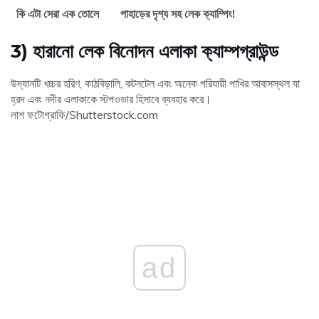
কি এটা সেরা এক তোলে
পাহাড়ের দৃশ্য সহ লেক ক্যাম্পিং!
3) হারানো লেক বিনোদন এলাকা ক্যাম্পগ্রাউন্ড
উদ্যানটি খচ্চর হরিণ, কাঠবিড়ালি, কটনটেল এবং অনেক পরিযায়ী পাখির আবাসস্থল যা
হ্রদ এবং নদীর এলাকাকে স্টপওভার হিসাবে ব্যবহার করে।
লাশ ফটোগ্রাফি/Shutterstock.com
ad