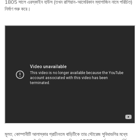
1805 সালে এরস্কাইন হাউস (তখন রাশিয়ান-আমেরিকান ম্যাগাজিন নামে পরিচিত)
নির্মাণ শুরু করে।
মূলত, কোম্পানীটি আলাস্কার প্রাচীনতম বাড়িটিকে তার স্টোরেজ সুবিধাগুলির মধ্যে