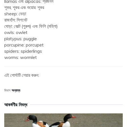
llamas এবং alpacas: প্রজনন
শূকর, শূকর এবং শুয়োর: শূকর
sheep: ভেড়া
রাজহাঁস: সিগনেট
ঘোড়া: কোল্ট (পুরুষ) এবং ফিলি (মহিলা)
owls: owlet
platypus: puggle
porcupine: porcupet
spiders: spiderlings
worms: wormlet
এই পোস্টটি শেয়ার করুন:
বিভাগ
অন্যান্য
আকর্ষণীয় নিবন্ধ