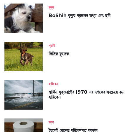
কুকুর
BoShih কুকুর প্রজনন তথ্য এবং ছবি
প্রাণী
সিস্কি ফুসেক
হারিকেন
মার্কিন যুক্তরাষ্ট্রে 1970 এর দশকের সবচেয়ে বড়
হারিকেন
ব্লগ
টয়লেট রোলের পরিবেশগত প্রভাব