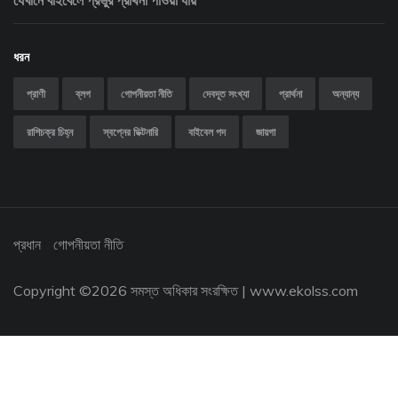
যেখানে বাইবেলে প্রভুর প্রার্থনা পাওয়া যায়
ধরন
প্রাণী
ব্লগ
গোপনীয়তা নীতি
দেবদূত সংখ্যা
প্রার্থনা
অন্যান্য
রাশিচক্র চিহ্ন
স্বপ্নের ডিক্টনারি
বাইবেল পদ
জায়গা
প্রধান
গোপনীয়তা নীতি
Copyright ©
2026 সমস্ত অধিকার সংরক্ষিত |
www.ekolss.com