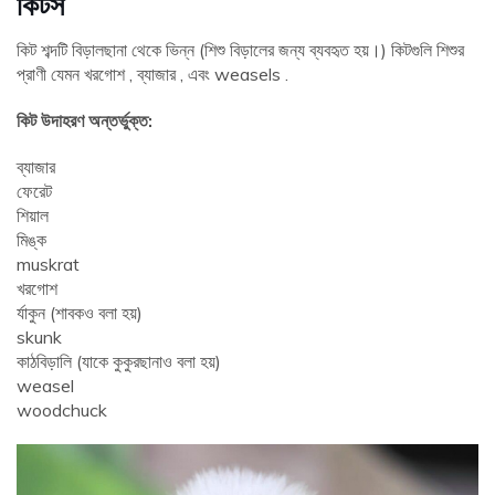
কিটস
কিট শব্দটি বিড়ালছানা থেকে ভিন্ন (শিশু বিড়ালের জন্য ব্যবহৃত হয়।) কিটগুলি শিশুর
প্রাণী যেমন খরগোশ , ব্যাজার , এবং weasels .
কিট উদাহরণ অন্তর্ভুক্ত:
ব্যাজার
ফেরেট
শিয়াল
মিঙ্ক
muskrat
খরগোশ
র্যাকুন (শাবকও বলা হয়)
skunk
কাঠবিড়ালি (যাকে কুকুরছানাও বলা হয়)
weasel
woodchuck