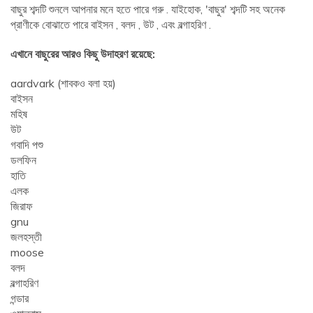
বাছুর শব্দটি শুনলে আপনার মনে হতে পারে গরু . যাইহোক, 'বাছুর' শব্দটি সহ অনেক
প্রাণীকে বোঝাতে পারে বাইসন , বলদ , উট , এবং বল্গাহরিণ .
এখানে বাছুরের আরও কিছু উদাহরণ রয়েছে:
aardvark (শাবকও বলা হয়)
বাইসন
মহিষ
উট
গবাদি পশু
ডলফিন
হাতি
এলক
জিরাফ
gnu
জলহস্তী
moose
বলদ
বল্গাহরিণ
গন্ডার