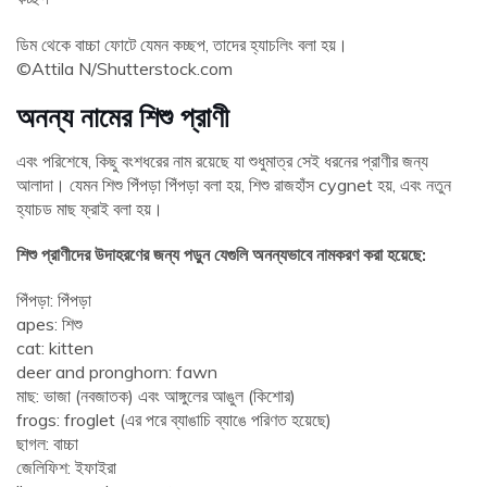
ডিম থেকে বাচ্চা ফোটে যেমন কচ্ছপ, তাদের হ্যাচলিং বলা হয়।
©Attila N/Shutterstock.com
অনন্য নামের শিশু প্রাণী
এবং পরিশেষে, কিছু বংশধরের নাম রয়েছে যা শুধুমাত্র সেই ধরনের প্রাণীর জন্য
আলাদা। যেমন শিশু পিঁপড়া পিঁপড়া বলা হয়, শিশু রাজহাঁস cygnet হয়, এবং নতুন
হ্যাচড মাছ ফ্রাই বলা হয়।
শিশু প্রাণীদের উদাহরণের জন্য পড়ুন যেগুলি অনন্যভাবে নামকরণ করা হয়েছে:
পিঁপড়া: পিঁপড়া
apes: শিশু
cat: kitten
deer and pronghorn: fawn
মাছ: ভাজা (নবজাতক) এবং আঙ্গুলের আঙুল (কিশোর)
frogs: froglet (এর পরে ব্যাঙাচি ব্যাঙে পরিণত হয়েছে)
ছাগল: বাচ্চা
জেলিফিশ: ইফাইরা