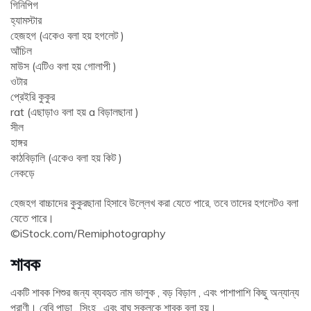
গিনিপিগ
হ্যামস্টার
হেজহগ (একেও বলা হয় হগলেট )
আঁচিল
মাউস (এটিও বলা হয় গোলাপী )
ওটার
প্রেইরি কুকুর
rat (এছাড়াও বলা হয় a বিড়ালছানা )
সীল
হাঙ্গর
কাঠবিড়ালি (একেও বলা হয় কিট )
নেকড়ে
হেজহগ বাচ্চাদের কুকুরছানা হিসাবে উল্লেখ করা যেতে পারে, তবে তাদের হগলেটও বলা
যেতে পারে।
©iStock.com/Remiphotography
শাবক
একটি শাবক শিশুর জন্য ব্যবহৃত নাম ভালুক , বড় বিড়াল , এবং পাশাপাশি কিছু অন্যান্য
প্রাণী। বেবি পান্ডা , সিংহ , এবং বাঘ সকলকে শাবক বলা হয়।