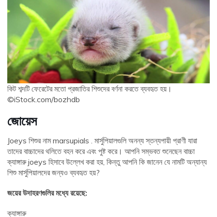
কিট শব্দটি ফেরেটের মতো প্রজাতির শিশুদের বর্ণনা করতে ব্যবহৃত হয়।
©iStock.com/bozhdb
জোয়েস
Joeys শিশুর নাম marsupials . মার্সুপিয়ালগুলি অনন্য স্তন্যপায়ী প্রাণী যারা
তাদের বাচ্চাদের থলিতে বহন করে এবং পুষ্ট করে। আপনি সম্ভবত শুনেছেন বাচ্চা
ক্যাঙ্গারু joeys হিসাবে উল্লেখ করা হয়, কিন্তু আপনি কি জানেন যে নামটি অন্যান্য
শিশু মার্সুপিয়ালদের জন্যও ব্যবহৃত হয়?
জয়ের উদাহরণগুলির মধ্যে রয়েছে:
ক্যাঙ্গারু