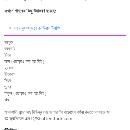
এখানে শাবকের কিছু উদাহরণ রয়েছে:
জানালার কুসংস্কারে কার্ডিনাল ট্যাপিং
ভালুক
ববক্যাট
চিতা
ফক্স (এছাড়াও বলা হয় কিট )
হায়েনা
চিতাবাঘ
সিংহ
পান্ডা
র্যাকুন (এছাড়াও বলা হয় কিট )
বাঘ
শাবকগুলি পান্ডা সহ বিভিন্ন ধরণের প্রাণীর বাচ্চাদের বর্ণনা করতে ব্যবহৃত হয়।
© ড্যানিয়েল এক্স D/Shutterstock.com