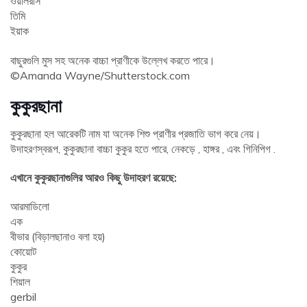
ওয়ালরাস
তিমি
ইয়াক
বাছুরগুলি মুস সহ অনেক বাচ্চা প্রাণীকে উল্লেখ করতে পারে।
©Amanda Wayne/Shutterstock.com
কুকুরছানা
কুকুরছানা হল আরেকটি নাম যা অনেক শিশু প্রাণীর প্রজাতি ভাগ করে নেয়।
উদাহরণস্বরূপ, কুকুরছানা বাচ্চা কুকুর হতে পারে, নেকড়ে , হাঙ্গর , এবং গিনিপিগ .
এখানে কুকুরছানাগুলির আরও কিছু উদাহরণ রয়েছে:
আরমাডিলো
এক
বীভার (বিড়ালছানাও বলা হয়)
কোয়োট
কুকুর
শিয়াল
gerbil