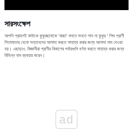
সারসংক্ষেপ
আপনি প্রায়শই কাউকে কুকুরছানাকে 'বাচ্চা' বলতে শুনতে পান না কুকুর ' শিশু প্রাণী
পিতামাতার থেকে সন্তানদের আলাদা করতে সাহায্য করার জন্য আলাদা নাম দেওয়া
হয়। এছাড়াও, বিজ্ঞানীরা প্রাণীর বিকাশের পর্যায়গুলি বর্ণনা করতে সাহায্য করার জন্য
বিভিন্ন নাম ব্যবহার করেন।
ad