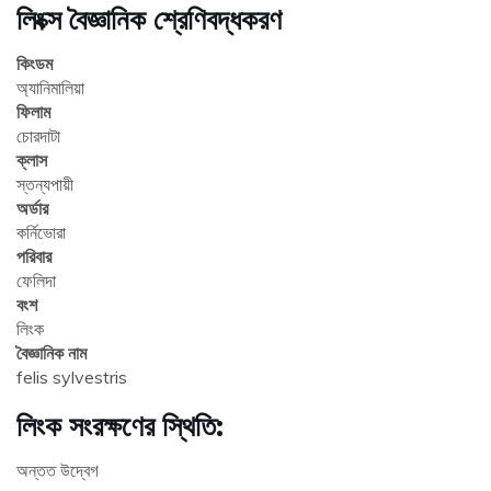
লিংক্স বৈজ্ঞানিক শ্রেণিবদ্ধকরণ
কিংডম
অ্যানিমালিয়া
ফিলাম
চোরদাটা
ক্লাস
স্তন্যপায়ী
অর্ডার
কর্নিভোরা
পরিবার
ফেলিদা
বংশ
লিংক
বৈজ্ঞানিক নাম
felis sylvestris
লিংক সংরক্ষণের স্থিতি:
অন্তত উদ্বেগ