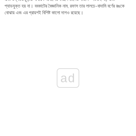
প্যাডযুক্ত হয় না। ববকাটের বৈজ্ঞানিক নাম, রফাস তার লালচে-বাদামি বর্ণের রঙকে
বোঝায় এবং এর প্রায়শই বিশিষ্ট কালো দাগও রয়েছে।
ad