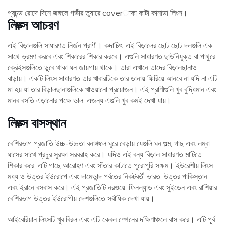
প্রচন্ড রোদে দিনে জঙ্গলে গভীর তুষারে coverাকা কাটা কানাডা লিংস।
লিঙ্ক্স আচরণ
এই বিড়ালগুলি সাধারণত নির্জন প্রাণী। কদাচিৎ, এই বিড়ালের ছোট ছোট দলগুলি এক
সাথে ভ্রমণ করবে এবং শিকারের শিকার করবে। এগুলি সাধারণত ছাউনিযুক্ত বা পাথুরে
ক্রেইসগুলিতে ডুবে থাকা ঘন জায়গায় থাকে। তারা এখানে তাদের বিড়ালছানাও
বাড়ায়। একটি লিংস সাধারণত তার খাবারটিকে তার ডানায় ফিরিয়ে আনবে না যদি না এটি
মা হয় যা তার বিড়ালছানাগুলিকে খাওয়ানো প্রয়োজন। এই প্রাণীগুলি খুব বুদ্ধিমান এবং
মানব বসতি এড়ানোর পক্ষে ভাল, এজন্য এগুলি খুব কমই দেখা যায়।
লিঙ্ক্স বাসস্থান
বেশিরভাগ প্রজাতি উচ্চ-উচ্চতা বনাঞ্চলে ঘুরে বেড়ায় যেগুলি ঘন গুল্ম, গাছ এবং লম্বা
ঘাসের সাথে প্রচুর সুরক্ষা সরবরাহ করে। যদিও এই বন্য বিড়াল সাধারণত মাটিতে
শিকার করে, এটি গাছে আরোহণ এবং সাঁতার কাটাতে পুরোপুরি সক্ষম। ইউরেশীয় লিংস
মধ্য ও উত্তর ইউরোপে এবং দামেভান্দ পর্বতের নিকটবর্তী ভারত, উত্তর পাকিস্তান
এবং ইরানে বসবাস করে। এই প্রজাতিটি নরওয়ে, ফিনল্যান্ড এবং সুইডেন এবং রাশিয়ার
বেশিরভাগ উত্তর ইউরোপীয় দেশগুলিতে সর্বাধিক দেখা যায়।
আইবেরিয়ান লিংসটি খুব বিরল এবং এটি কেবল স্পেনের দক্ষিণাঞ্চলে বাস করে। এটি পূর্ব