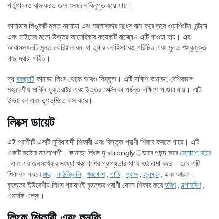
পর্তুগালেও বাস করত তবে সেখানে বিলুপ্ত হয়ে যায়।
কানাডার লিঙ্কটি মূলত কানাডা এবং আলাস্কার মধ্যে বাস করে তবে ওয়াশিংটন, মন্টানা
এবং মাইনের মতো উত্তর আমেরিকার কয়েকটি রাজ্যেও এটি পাওয়া যায়। এর
আবাসস্থলটি মূলত বোরিয়াল বন, যা তুষার বন হিসাবেও পরিচিত এবং মূলত শঙ্কুযুক্ত
গাছ দ্বারা গঠিত।
দ্য
ববক্যাট
কানাডা লিংস থেকে আরও বিস্তৃত। এটি দক্ষিণ কানাডা, বেশিরভাগ
মহাদেশীয় মার্কিন যুক্তরাষ্ট্র এবং উত্তর মেক্সিকো পর্যন্ত দক্ষিণে পাওয়া যায়। এটি
উভয় বন এবং তৃণভূমিতে বাস করে।
লিংক্স ডায়েট
এই প্রাণীটি একটি সুবিধাবাদী শিকারী এবং বিস্তৃত প্রাণী শিকার করতে পারে। এটি
একটি কঠোর মাংসপেশী। কানাডা লিংক দৃ strongly়ভাবে পছন্দ করে
স্নোশো হারে
, এবং এর জনসংখ্যার সংখ্যা খরগোশের প্রাপ্যতার সাথে ওঠানামা করে। তবে এটি
শিকারও করবে
মাছ
,
কাঠবিড়ালি
,
খরগোশ
,
পাখি
,
গ্রাস
,
তুরস্ক
, এবং আরও।
বৃহত্তর ইউরেশীয় লিংস প্রায়শই বৃহত্তর প্রাণী যেমন শিকার করে
হরিণ
,
বল্গাহরিণ
,
এমনকি এল্ক।
লিংক শিকারী এবং হুমকি