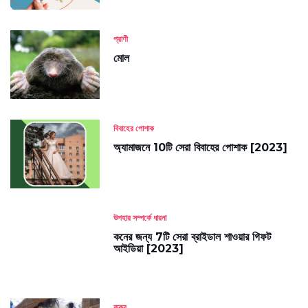
প্রাণী
মোল
বিবাহের পোশাক
অ্যামাজনে 10টি সেরা বিবাহের পোশাক [2023]
উপহার সম্পর্কে ধারনা
কনের জন্য 7টি সেরা ব্রাইডাল শাওয়ার গিফট
আইডিয়া [2023]
কুকুর