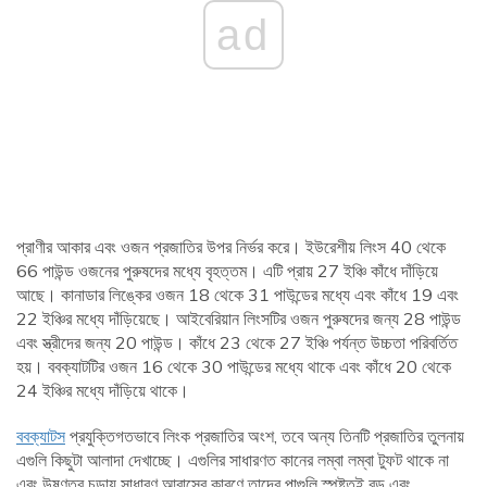
ad
প্রাণীর আকার এবং ওজন প্রজাতির উপর নির্ভর করে। ইউরেশীয় লিংস 40 থেকে
66 পাউন্ড ওজনের পুরুষদের মধ্যে বৃহত্তম। এটি প্রায় 27 ইঞ্চি কাঁধে দাঁড়িয়ে
আছে। কানাডার লিঙ্কের ওজন 18 থেকে 31 পাউন্ডের মধ্যে এবং কাঁধে 19 এবং
22 ইঞ্চির মধ্যে দাঁড়িয়েছে। আইবেরিয়ান লিংসটির ওজন পুরুষদের জন্য 28 পাউন্ড
এবং স্ত্রীদের জন্য 20 পাউন্ড। কাঁধে 23 থেকে 27 ইঞ্চি পর্যন্ত উচ্চতা পরিবর্তিত
হয়। ববক্যাটটির ওজন 16 থেকে 30 পাউন্ডের মধ্যে থাকে এবং কাঁধে 20 থেকে
24 ইঞ্চির মধ্যে দাঁড়িয়ে থাকে।
ববক্যাটস
প্রযুক্তিগতভাবে লিংক প্রজাতির অংশ, তবে অন্য তিনটি প্রজাতির তুলনায়
এগুলি কিছুটা আলাদা দেখাচ্ছে। এগুলির সাধারণত কানের লম্বা লম্বা টুফট থাকে না
এবং উষ্ণতর চূড়ায় সাধারণ আবাসের কারণে তাদের পাগুলি স্পষ্টতই বড় এবং