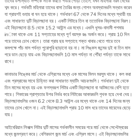
তাদের উপস্থিতি সম্পর্কে সতর্ক করতে গভীর গোঁড়া তোলে, যখন মহিলারা নরম মেঘের
শব্দ করে। গর্ভবতী মহিলারা তাদের বাসা তৈরির জন্য গোপন অবস্থানগুলি সন্ধান করেন
যা প্রায়শই গুহায় বা ঘন হয়ে থাকে। গর্ভধারণ 67 থেকে 74 দিনের মধ্যে স্থায়ী হয়
এবং সাধারণত দুটি বিড়ালছানা হয়। একটি লিটারে তিন বা ততোধিক বিড়ালছানা বিরল।
এই বিড়ালছানা 8.5 থেকে 15.2 আউন্স এর মধ্যে। এগুলি ধূসর-বাদামী পশমায়
inাকা থাকে এবং 11 সপ্তাহের মধ্যে পূর্ণ বয়স্ক রঙ অর্জন করে। প্রায় 10 দিন
পরে তাদের চোখ খোলে। তারা প্রায় ছয় সপ্তাহে শক্ত খাবার খেতে পারে তবে
কমপক্ষে পাঁচ মাস পর্যন্ত পুরোপুরি ছাড়ানো হয় না। মা লিঙ্কস জন্মের দুই বা তিন মাস
পরে ডান ছেড়ে যায় এবং বিড়ালছানাগুলি 10 মাস পর্যন্ত না পৌঁছা পর্যন্ত তাকে সাথে
রাখে।
কানাডার লিঙ্কের মার্চ থেকে এপ্রিলের মধ্যে এক মাসের মিলন মরসুম থাকে। কল করা
এবং প্রস্রাবের সাথে চিহ্নিত করা সাধারণত ম্যাটিং আচরণগুলি। গর্ভধারণ দুই থেকে
তিন মাসের মধ্যে হয় এবং ফলস্বরূপ লিটার একটি বিড়ালছানা বা আটজনের বেশি হতে
পারে। শিকারের প্রাপ্যতার উপর নির্ভর করে লিটারের আকারগুলি পৃথক হয়ে দেখা দেয়।
বিড়ালছানাগুলির ওজন 6.2 থেকে 8.3 আউন্স এর মধ্যে থাকে এবং 14 দিনের জন্য
তাদের চোখ খোলে না। এই বিড়ালছানাগুলি প্রায় 10 মাস ধরে তাদের মায়েদের ছেড়ে
যায়।
আইবেরিয়ান লিনাক্স লিটার দুটি মাসের গর্ভকালীন সময়ের পরে মার্চ থেকে সেপ্টেম্বরের
মধ্যে জন্মগ্রহণ করে। বেশিরভাগ জন্ম মার্চ এবং এপ্রিল মাসে। এই বিড়ালছানাগুলির