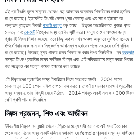
এই প্রাণীগুলি মূলত মানুষের থেকেও বড় আকারের অন্যান্য শিকারীদের দ্বারা হুমকির
মধ্যে রয়েছে। ইউরেশীয় লিংসটি কেবল ধূসর নেকড়ে এবং এর সাথে ইউরোপের
অন্যতম বৃহত্তম শিকারী
বাদামি ভালুক
বড় হচ্ছে। উত্তর আমেরিকাতে, কুমার, ধূসর
নেকড়ে এবং
কোয়েট
লিঙ্কের জন্য হুমকির সৃষ্টি করে। মানুষ তাদের পশমের জন্য
প্রায়শই লিংস শিকার করেছে, তবে কিছু অঞ্চল এখন অঞ্চল অনুসারে সুরক্ষিত রয়েছে।
ইউরেশিয়ান এবং কানাডার লিঙ্কগুলি আবাসস্থল হ্রাসের পক্ষে সবচেয়ে বেশি ঝুঁকির
মধ্যে রয়েছে। উভয়ই সুস্থ থাকার জন্য শিকার সংখ্যার উপর নির্ভরশীল। দ্য
ববক্যাট
সমস্ত লিংক প্রজাতির মধ্যে সর্বনিম্ন বিপন্ন এবং এটি সক্রিয়ভাবে মানুষ দ্বারা শিকার
করা সত্ত্বেও এর সংখ্যা কয়েক হাজারে ভাল রয়েছে।
এই বিড়ালদের প্রজাতির মধ্যে ইবারিয়ান লিংস সবচেয়ে হুমকী। 2004 সালে,
কেবলমাত্র 100 স্পেন দক্ষিণ স্পেনে বাস করত। স্পেনীয় সরকার সংরক্ষণ প্রচেষ্টার
জন্য ধন্যবাদ, তারা কিছুটা সেরে উঠেছে। 2014 পর্যন্ত একই এলাকায় 300 টিরও
বেশি প্রাণী পাওয়া গিয়েছিল।
লিঙ্ক্স প্রজনন, শিশু এবং আজীবন
ইউরেশীয় লিঙ্কস জানুয়ারী থেকে এপ্রিলের মধ্যে সঙ্গী হয় এবং এই সময়টিতে চার
থেকে সাত দিনের জন্য একটি মহিলার মহাকাশ হয় female পুরুষরা সম্ভাব্য সাথীদের