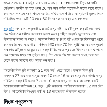
ওজন 7 থেকে 8.8 আউন্স এর মধ্যে রয়েছে। 10 মাসের মধ্যে, বিড়ালছানাগুলি
বেশিরভাগ স্বাধীন হয় তবে প্রায় 20 মাস বয়স পর্যন্ত অনেকগুলি মায়ের কাছে থাকে।
তারা একে অপরের সাথে সহিংস লড়াইয়ে জড়িত বলে পরিচিত, যা প্রায়শই মৃত্যুর দিকে
পরিচালিত করে। এটি 30 থেকে 60 দিনের বয়সের মধ্যে হতে শুরু করে।
ববক্যাটস
সাধারণত ফেব্রুয়ারি এবং মার্চ মধ্যে সঙ্গী। একটি পুরুষ ববক্যাট তার সাথে
এক মহিলা এবং সঙ্গীকে কয়েকবার ভ্রমণ করবে। মহিলা ববক্যাট জন্মের পরে একা
বিড়ালছানা উত্থাপন করবে। ববক্যাট লিটারে সাধারণত দুটি থেকে চার বিড়ালছানা থাকে
তবে ছয়টির মতো হতে পারে। গর্ভধারণ 60 থেকে 70 দিন স্থায়ী হয়, যার ফলস্বরূপ
সাধারণত এপ্রিল বা মে জন্ম হয়। ববক্যাট বিড়ালছানা প্রায় নয় দিন তাদের চোখ খোলে
এবং দু'মাসের মধ্যে দুধ ছাড়িয়ে যায়। তিন থেকে পাঁচ মাস বয়সের মধ্যে, তারা ডান
ছেড়ে মায়ের ববকটের সাথে ভ্রমণ শুরু করে।
ইউরেশীয় লিংস বন্দী অবস্থায় 21 বছর অবধি বেঁচে আছে। কানাডা লিংস বন্দী
অবস্থায় 27 বছর এবং বন্যের মধ্যে 10 থেকে 16 বছরের মধ্যে বেঁচে থাকার জন্য
পরিচিত। ববক্যাটটি বন্যের 7 থেকে 10 বছরের মধ্যে বাস করে, যার মধ্যে একটি
উল্লেখযোগ্য ব্যতিক্রম 16 বছর। বন্দী অবস্থায়, প্রাচীনতম ববক্যাট 32 বছর বেঁচে
ছিল। আইবেরিয়ান লিঙ্কের সর্বাধিক 13 বছরের বন্য জীবনকাল রয়েছে।
লিংক পপুলেশন