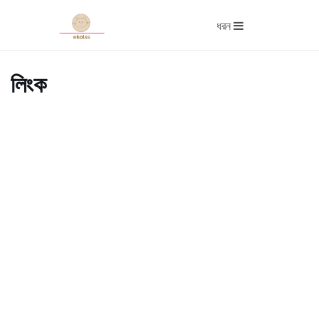
ধরন
লিংক