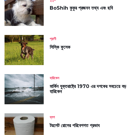
BoShih কুকুর প্রজনন তথ্য এবং ছবি
প্রাণী
সিস্কি ফুসেক
হারিকেন
মার্কিন যুক্তরাষ্ট্রে 1970 এর দশকের সবচেয়ে বড়
হারিকেন
ব্লগ
টয়লেট রোলের পরিবেশগত প্রভাব