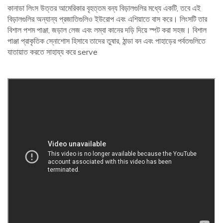
কানাডা লিংস উত্তর আমেরিকার বৃহত্তম বন্য বিড়ালগুলির মধ্যে একটি, তবে এই
বিড়ালগুলির অন্যান্য প্রজাতিগুলিও ইউরোপ এবং এশিয়াতে বাস করে। লিংসটি তার
বিশাল পশম পাঞ্জা, জড়াল লেজ এবং লম্বা কানের দড়ি দিয়ে স্পট করা সহজ। বিশাল
পাঞ্জা প্রাকৃতিক স্নোশোস হিসাবে তাদের তুষার, ঠান্ডা বন এবং পাহাড়ের পর্বতগুলিতে
যাতায়াত করতে সাহায্য করে serve