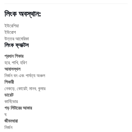
লিংক অবস্থান:
ইউরেশিয়া
ইউরোপ
উত্তর আমেরিকা
লিংক ফ্যাক্টস
প্রধান শিকার
হরে, পাখি, হরিণ
আবাসস্থল
নির্জন বন এবং পার্বত্য অঞ্চল
শিকারী
নেকড়ে, কোয়েট, মানব, কুমার
ডায়েট
কার্নিভোর
গড় লিটারের আকার
ঘ
জীবনধারা
নির্জন