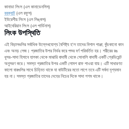
কানাডা লিংস (এল কানাডেনসিস)
ববক্যাট
(এল রফুস)
ইউরেশীয় লিংস (এল লিঙ্কস)
আইবেরিয়ান লিংস (এল পার্ডিনাস)
লিংক উপস্থিতি
এই বিড়ালগুলির সর্বাধিক উল্লেখযোগ্য বৈশিষ্ট্য হ'ল তাদের বিশাল পাঞ্জা, কুঁচকানো কান
এবং অনড় লেজ। প্রজাতির উপর নির্ভর করে পশুর বর্ণ পরিবর্তিত হয়। শরীরের রঙ
ধূসর-সাদা হিসাবে হালকা থেকে মাঝারি বাদামী থেকে সোনালি বাদামী একটি গ্রেডিয়েন্ট
অনুসরণ করে। সমস্ত প্রজাতির উপর একটি লোমশ রাফ পাওয়া যায়। এটি সাধারণত
কালো বারগুলির সাথে চিহ্নিত থাকে যা বাউটিয়ের মতো লাগে তবে এটি সর্বদা দৃশ্যমান
হয় না। সমস্ত প্রজাতির তাদের দেহের নিচের দিকে সাদা পশম থাকে।