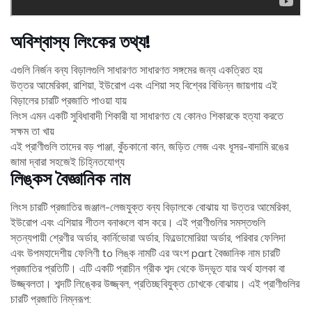
অবিশ্বাস্য লিংকের তথ্য!
এগুলি নির্জন বন্য বিড়ালগুলি সাধারণত সাধারণত সঙ্গমের জন্য একত্রিত হয়
উত্তর আমেরিকা, রাশিয়া, ইউরোপ এবং এশিয়া সহ বিশ্বের বিভিন্ন জায়গায় এই
বিড়ালের চারটি প্রজাতি পাওয়া যায়
লিংস এমন একটি সুবিধাবাদী শিকারী যা সাধারণত যে কোনও শিকারকে হত্যা করতে
সক্ষম তা খায়
এই প্রাণীগুলি তাদের বড় পাঞ্জা, কুঁচকানো কান, জড়িত লেজ এবং ধূসর-বাদামি রঙের
জামা দ্বারা সহজেই চিহ্নিতযোগ্য
লিঙ্কস বৈজ্ঞানিক নাম
লিংস চারটি প্রজাতির জঞ্জাল-লেজযুক্ত বন্য বিড়ালকে বোঝায় যা উত্তর আমেরিকা,
ইউরোপ এবং এশিয়ার শীতল বনাঞ্চলে বাস করে। এই প্রাণীগুলির সমস্তগুলি
স্তন্যপায়ী শ্রেণীর অর্ডার, কার্নিভোরা অর্ডার, ফিল্ডোমোরিয়া অর্ডার, পরিবার ফেলিদা
এবং উপমহাদেশীয় ফেলিণী to লিঙ্ক নামটি এর অংশ part বৈজ্ঞানিক নাম চারটি
প্রজাতির প্রতিটি। এটি একটি প্রাচীন গ্রীক শব্দ থেকে উদ্ভূত যার অর্থ হালকা বা
উজ্জ্বলতা। শব্দটি লিঙ্কের উজ্জ্বল, প্রতিচ্ছবিযুক্ত চোখকে বোঝায়। এই প্রাণীগুলির
চারটি প্রজাতি নিম্নরূপ: