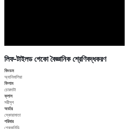
ad
লিফ-টাইলড গেকো বৈজ্ঞানিক শ্রেণিবদ্ধকরণ
কিংডম
অ্যানিমালিয়া
ফিলাম
চোরদাটা
ক্লাস
সরীসৃপ
অর্ডার
স্কোয়ামাতা
পরিবার
গেককনিডি