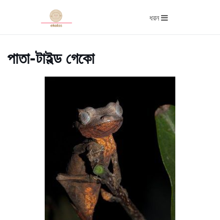
ধরন
পাতা-টাইল্ড গেকো