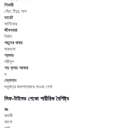
শিকারী
পেঁচা, ইঁদুর, সাপ
ডায়েট
কার্নিভোর
জীবনধারা
নির্জন
পছন্দের খাবার
মাকড়সা
প্রকার
সরীসৃপ
গড় ক্লাচ আকার
ঘ
স্লোগান
শুধুমাত্র মাদাগাস্কারে পাওয়া গেল!
লিফ-টাইলড গেকো শারীরিক বৈশিষ্ট্য
রঙ
বাদামী
কালো