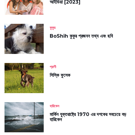
আইডিয়া [2023]
কুকুর
BoShih কুকুর প্রজনন তথ্য এবং ছবি
প্রাণী
সিস্কি ফুসেক
হারিকেন
মার্কিন যুক্তরাষ্ট্রে 1970 এর দশকের সবচেয়ে বড়
হারিকেন