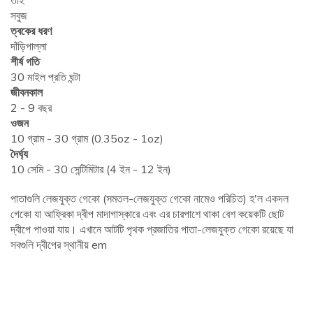
তাই
সবুজ
ত্বকের ধরণ
দাঁড়িপাল্লা
শীর্ষ গতি
30 মাইল প্রতি ঘন্টা
জীবনকাল
2 - 9 বছর
ওজন
10 গ্রাম - 30 গ্রাম (0.35oz - 1oz)
দৈর্ঘ্য
10 সেমি - 30 সেন্টিমিটার (4 ইন - 12 ইন)
পাতাগুলি লেজযুক্ত গেকো (সমতল-লেজযুক্ত গেকো নামেও পরিচিত) হ'ল একদল
গেকো যা আফ্রিকা দ্বীপ মাদাগাস্কারে এবং এর চারপাশে থাকা বেশ কয়েকটি ছোট
দ্বীপে পাওয়া যায়। এখানে আটটি পৃথক প্রজাতির পাতা-লেজযুক্ত গেকো রয়েছে যা
সবগুলি দ্বীপের স্থানীয় em