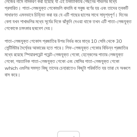
লেজের নামে নামকরণ করা হয়েছে যা এই টিকটিকিটির পেছনের পাগুলির মধ্যে
প্রসারিত। পাতা-লেজযুক্ত গেকোগুলি বাদামি বা সবুজ বর্ণের হয় এবং তাদের ত্বকটি
সাধারণত এমনভাবে চিহ্নিত করা হয় যে এটি গাছের ছালের সাথে সাদৃশ্যপূর্ণ। দিনের
বেলা যখন শাখাগুলির মধ্যে সূর্যের দিকে ঝাঁকুনি দেওয়া থাকে তখন এটি পাতা-লেজযুক্ত
গেকোকে চমৎকার ছদ্মবেশ দেয়।
পাতা-লেজযুক্ত গেকোস প্রজাতির উপর নির্ভর করে মাত্র 10 সেমি থেকে 30
সেন্টিমিটার দৈর্ঘ্যের আকারের হতে পারে। লিফ-লেজযুক্ত গেকোর বিভিন্ন প্রজাতির
মধ্যে রয়েছে স্পিয়ারপয়েন্ট পয়েন্ট-লেজযুক্ত গেকো, হেন্কেলের পাতার লেজযুক্ত
গেকো, শয়তানিক পাতা-লেজযুক্ত গেকো এবং মোসির পাতা-লেজযুক্ত গেকো
which এগুলির সমস্ত কিছু তাদের চেহারাতেও কিছুটা পরিবর্তিত হয় তারা যে অঞ্চলে
বাস করে।