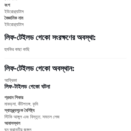
বংশ
ইউরোপ্ল্যাটাস
বৈজ্ঞানিক নাম
ইউরোপ্ল্যাটাস
লিফ-টেইলড গেকো সংরক্ষণের অবস্থা:
হুমকির কাছা কাছি
লিফ-টেইলড গেকো অবস্থান:
আফ্রিকা
লিফ-টাইলড গেকো ঘটনা
প্রধান শিকার
মাকড়সা, কীটপতঙ্গ, কৃমি
স্বাতন্ত্র্যসূচক বৈশিষ্ট্য
স্টিকি আঙ্গুল এবং বিস্তৃত, সমতল লেজ
আবাসস্থল
ঘন ক্রান্তীয় জঙ্গল