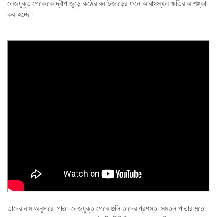
লেজযুক্ত গেকোকে দ্বীপ জুড়ে কঠোর বন উজাড়ের ফলে আবাসস্থল ক্ষতির আশঙ্কা
করা হচ্ছে।
তাদের নাম অনুসারে, পাতা-লেজযুক্ত গেকোগুলি তাদের প্রশস্ত, সমতল পাতার মতো