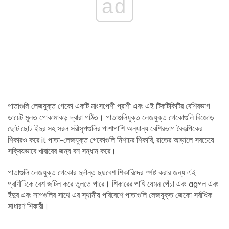
ad
পাতাগুলি লেজযুক্ত গেকো একটি মাংসপেশী প্রাণী এবং এই টিকটিকিটির বেশিরভাগ
ডায়েট মূলত পোকামাকড় দ্বারা গঠিত। পাতাগুলিযুক্ত লেজযুক্ত গেকোগুলি বিজোড়
ছোট ছোট ইঁদুর সহ সরল সরীসৃপগুলির পাশাপাশি অন্যান্য বেশিরভাগ বৈকল্পিকের
শিকারও করে it পাতা-লেজযুক্ত গেকোগুলি নিশাচর শিকারি, রাতের আড়ালে সবচেয়ে
সক্রিয়ভাবে খাবারের জন্য বন সন্ধান করে।
পাতাগুলি লেজযুক্ত গেকোর দুর্দান্ত ছদ্মবেশ শিকারিদের স্পষ্ট করার জন্য এই
প্রাণীটিকে বেশ জটিল করে তুলতে পারে। শিকারের পাখি যেমন পেঁচা এবং agগল এবং
ইঁদুর এবং সাপগুলির সাথে এর স্থানীয় পরিবেশে পাতাগুলি লেজযুক্ত জেকো সর্বাধিক
সাধারণ শিকারী।