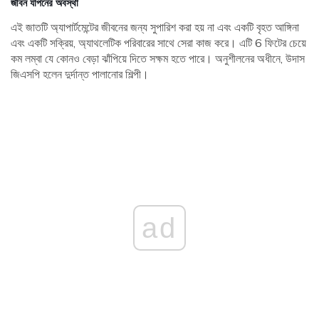
জীবন যাপনের অবস্থা
এই জাতটি অ্যাপার্টমেন্টের জীবনের জন্য সুপারিশ করা হয় না এবং একটি বৃহত আঙ্গিনা
এবং একটি সক্রিয়, অ্যাথলেটিক পরিবারের সাথে সেরা কাজ করে। এটি 6 ফিটের চেয়ে
কম লম্বা যে কোনও বেড়া ঝাঁপিয়ে দিতে সক্ষম হতে পারে। অনুশীলনের অধীনে, উদাস
জিএসপি হলেন দুর্দান্ত পালানোর শিল্পী।
ad