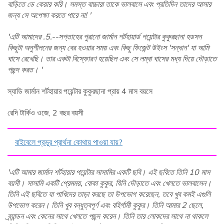
বাড়িতে ডে কেয়ার করি। সমস্ত বাচ্চারা তাকে ভালবাসে এবং প্রতিদিন তাদের আসার
জন্য সে অপেক্ষা করতে পারে না! '
'এটি আমাদের .5.--সপ্তাহের পুরানো জার্মান শর্টহায়ার্ড পয়েন্টার কুকুরছানা হডসন
কিছুটা অনুশীলনের জন্য বের হওয়ার সময় এবং কিছু ফিজেন্ট উইংস 'সন্ধান' যা আমি
ঘাসে রেখেছি। তার একটা বিস্ফোরণ হয়েছিল এবং সে লম্বা ঘাসের মধ্য দিয়ে দৌড়াতে
পছন্দ করত। '
স্যাডি জার্মান শর্টহায়ার পয়েন্টার কুকুরছানা প্রায় 4 মাস বয়সে
রেদি টার্কিও ওজে, 2 বছর বয়সী
বাইবেলে প্রভুর প্রার্থনা কোথায় পাওয়া যায়?
'এটি আমার জার্মান শর্টহায়ার পয়েন্টার সাসামির একটি ছবি। এই ছবিতে তিনি 10 মাস
বয়সী। সাসামি একটি প্রেমময়, বোকা কুকুর, যিনি দৌড়াতে এবং খেলতে ভালবাসেন।
তিনি এই ছবিতে যা পাখিদের তাড়া করছে তা উপভোগ করেছেন, তবে খুব কমই এগুলি
উপভোগ করেন। তিনি খুব বন্ধুত্বপূর্ণ এবং বহির্গামী কুকুর। তিনি আমার 2 ছেলে,
ব্র্যান্ডন এবং কেনের সাথে খেলতে পছন্দ করেন। তিনি তার লোকদের সাথে না থাকলে