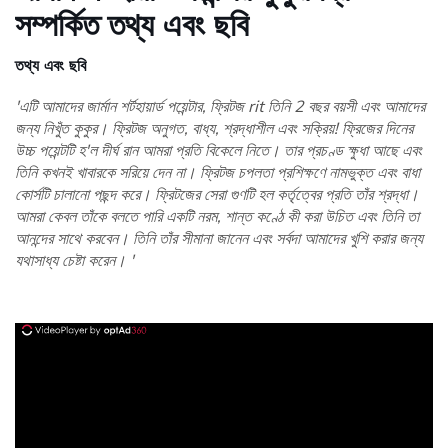
সম্পর্কিত তথ্য এবং ছবি
তথ্য এবং ছবি
'এটি আমাদের জার্মান শর্টহায়ার্ড পয়েন্টার, ফ্রিটজ rit তিনি 2 বছর বয়সী এবং আমাদের
জন্য নিখুঁত কুকুর। ফ্রিটজ অনুগত, বাধ্য, শ্রদ্ধাশীল এবং সক্রিয়! ফ্রিজের দিনের
উচ্চ পয়েন্টটি হ'ল দীর্ঘ রান আমরা প্রতি বিকেলে নিতে। তার প্রচণ্ড ক্ষুধা আছে এবং
তিনি কখনই খাবারকে সরিয়ে দেন না। ফ্রিটজ চপলতা প্রশিক্ষণে নামভুক্ত এবং বাধা
কোর্সটি চালানো পছন্দ করে। ফ্রিটজের সেরা গুণটি হল কর্তৃত্বের প্রতি তাঁর শ্রদ্ধা।
আমরা কেবল তাঁকে বলতে পারি একটি নরম, শান্ত কণ্ঠে কী করা উচিত এবং তিনি তা
আনন্দের সাথে করবেন। তিনি তাঁর সীমানা জানেন এবং সর্বদা আমাদের খুশি করার জন্য
যথাসাধ্য চেষ্টা করেন। '
ad