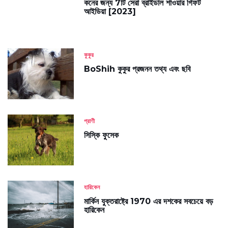
কনের জন্য 7টি সেরা ব্রাইডাল শাওয়ার গিফট
আইডিয়া [2023]
কুকুর
BoShih কুকুর প্রজনন তথ্য এবং ছবি
প্রাণী
সিস্কি ফুসেক
হারিকেন
মার্কিন যুক্তরাষ্ট্রে 1970 এর দশকের সবচেয়ে বড়
হারিকেন