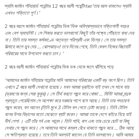
স্যামি জার্মান শর্টহায়ার্ড পয়েন্টার 12 বছর বয়সী পয়েন্টিংter
'তার বয়স থাকলেও স্যামি
এখনও শক্তিতে পূর্ণ।'
2 বছর বয়সে জার্মান শর্টহায়ার্ড পয়েন্টার ভিক
'ভিক অবিশ্বাস্যভাবে শক্তিশালী সহচর
এবং বেশ অ্যাথলিট। সে শিকার করতে ভালবাসে! কিছুই তাঁর লক্ষ্যে পৌঁছাতে বাধা দেয়
না। তিনি তার সমস্ত কর্মকাণ্ডে অত্যন্ত পরিশ্রমী এবং হিংস্র। সে তার সমস্ত
উত্সাহে জলে ডুব দেয় ... ঝোপঝাড়ও! তবে দিনের শেষে, তিনি কেবল নিজের বিছানাটি
পরিবারের সাথে উপভোগ করতে চান। '
2 বছর বয়সী জার্মান শর্টহায়ার্ড পয়েন্টার ভিক ডক থেকে জলে ঝাঁপিয়ে পড়ে
'আমাদের জার্মান শর্টহায়ার পয়েন্টার সাদি আমাদের পরিবারের একটি বড় অংশ ছিল। তিনি
এখানে 2 বছর বয়সী দেখানো হয়েছে। যখন আমরা ড্রাইভে যাই তখন সে সাথে যায়
(ভ্রমণের জন্য সেরা কুকুর)। সে তীর্থ করতে পছন্দ করে খোজা ... মিনিট আমরা বন্দুক
প্রস্তুত পেয়েছিলাম সে অপেক্ষা করে দরজার পাশে বসে আছে। তিনি তার পদচারণা
পছন্দ করেন, বল আনেন (তিনি মুখে 3 টেনিস বল পেতে চেষ্টা করেন)। তিনি টেনিস
বলের উপর বিড়ালের মতো মেঝেতে ব্যাট করেন। আমরা তাকে দেশে বাইরে নিয়ে যাই
দীর্ঘ পেশা । এটি তাঁর গর্ব এবং আনন্দ। তিনি পাখি, বাগ এবং তার চেয়ে ছোট যা কিছু
দেখায় সে পছন্দ করে। সে আমাদের সাথে কম্বল বেঁধে থাকতে পছন্দ করে ... ঠিক আছে
সে ক্ষতিগ্রস্ত হয়েছে। তবে তিনি অবশ্যই জানেন যে তিনি ভালবাসেন। আমি আমার