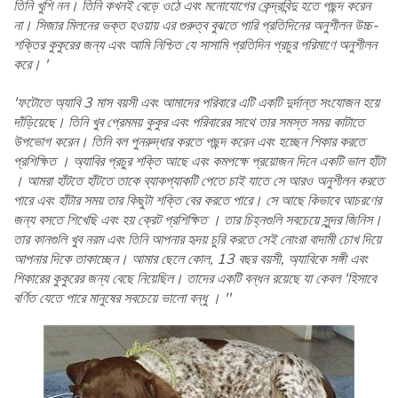
তিনি খুশি নন। তিনি কখনই বেড়ে ওঠে এবং মনোযোগের কেন্দ্রবিন্দু হতে পছন্দ করেন
না। সিজার মিলনের ভক্ত হওয়ায় এর গুরুত্ব বুঝতে পারি প্রতিদিনের অনুশীলন উচ্চ-
শক্তির কুকুরের জন্য এবং আমি নিশ্চিত যে সাসামি প্রতিদিন প্রচুর পরিমাণে অনুশীলন
করে। '
'ফটোতে অ্যাবি 3 মাস বয়সী এবং আমাদের পরিবারে এটি একটি দুর্দান্ত সংযোজন হয়ে
দাঁড়িয়েছে। তিনি খুব প্রেমময় কুকুর এবং পরিবারের সাথে তার সমস্ত সময় কাটাতে
উপভোগ করেন। তিনি বল পুনরুদ্ধার করতে পছন্দ করেন এবং হচ্ছেন শিকার করতে
প্রশিক্ষিত । অ্যাবির প্রচুর শক্তি আছে এবং কমপক্ষে প্রয়োজন দিনে একটি ভাল হাঁটা
। আমরা হাঁটতে হাঁটতে তাকে ব্যাকপ্যাকটি পেতে চাই যাতে সে আরও অনুশীলন করতে
পারে এবং হাঁটার সময় তার কিছুটা শক্তি বের করতে পারে। সে আছে কিভাবে আচরণের
জন্য বসতে শিখেছি এবং হয় ক্রেট প্রশিক্ষিত । তার চিহ্নগুলি সবচেয়ে সুন্দর জিনিস।
তার কানগুলি খুব নরম এবং তিনি আপনার হৃদয় চুরি করতে সেই নোংরা বাদামী চোখ দিয়ে
আপনার দিকে তাকাচ্ছেন। আমার ছেলে কোল, 13 বছর বয়সী, অ্যাবিকে সঙ্গী এবং
শিকারের কুকুরের জন্য বেছে নিয়েছিল। তাদের একটি বন্ধন রয়েছে যা কেবল 'হিসাবে
বর্ণিত যেতে পারে মানুষের সবচেয়ে ভালো বন্ধু । ''