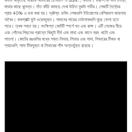
বাদাম আকৃতির, মাঝারি আকারের চোখগুলি গা dark় বাদামী। উচ্চ-সেট কান চওড়া,
মাথার কাছে ঝুলন্ত। দাঁত কাঁচি কামড়ে দেখা উচিত বুকটা গভীর। লেজটি দৈর্ঘ্যের
প্রায় 40% এ ডক করা হয়। দ্রষ্টব্য: ডকিং লেজগুলি ইউরোপের বেশিরভাগ জায়গায়
অবৈধ। কমপ্যাক্ট ফুট ওয়েবযুক্ত। সামনের পায়ের দেউলাকগুলি মুছে ফেলা হতে
পারে। ত্বক শক্ত হয়। সংক্ষিপ্ত কোটটি স্পর্শে ঘন এবং রুক্ষ। এটি লেজের নীচে
এবং পোঁদের পিছনের প্রান্তে কিছুটা দীর্ঘ এবং মাথা এবং কানে নরম, খাটো এবং
পাতলা। কোটের রঙগুলির মধ্যে শক্ত লিভার, লিভার এবং সাদা, লিভারের টিকড বা
প্যাচগুলি, সাদা টিকযুক্ত বা লিভারের শাঁস অন্তর্ভুক্ত রয়েছে।