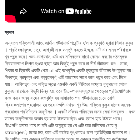
স্বভাব
অন্যতম শক্তিশালী জাত, জার্মান শর্টহায়ার্ড পয়েন্টার হ'ল ক প্রকৃতি দ্বারা শিকার কুকুর
। প্রতিরক্ষামূলক, চতুর, আগ্রহী এবং সন্তুষ্ট করতে ইচ্ছুক, এটি এর মানব পরিবারকে
খুব পছন্দ করে। শুভ-ভাগ্যবান, এটি এর মালিকদের সাথে কোনও ধরণের গঠনমূলক
ক্রিয়াকলাপে লিপ্ত হওয়া ছাড়া আর কিছুই পছন্দ করে না দীর্ঘ হাঁটাচলা, জগ , ভাড়া,
শিকার বা ফ্রিসবি একটি খেলা of এই বংশবৃদ্ধি একটি মুক্তুতে জীবনের উপযুক্ত নয়।
বিশ্বস্ত, প্রফুল্ল এবং বন্ধুত্বপূর্ণ, এটি বাচ্চাদের সাথে ভাল পছন্দ করে এবং মিশে
যায়। আধিপত্য এবং শক্তি স্তর এমনকি একই লিটারের মধ্যেও কুকুরছানা থেকে
কুকুরছানা থেকে কিছুটা ভিন্ন হয়, তবে উচ্চ-পারফরম্যান্সের ক্ষেত্রের প্রতিযোগিতায়
কাজ করার জন্য যাদের বংশবৃদ্ধি হয় সাধারণত গড় শর্টহায়ারের চেয়ে বেশি
ক্রিয়াকলাপের প্রয়োজন হয় তবে এগুলি এখনও খুব উচ্চ শক্তির কুকুর যাদের অনেক
প্রয়োজন প্রতিদিনের অনুশীলন । একটি সক্রিয় পরিবারের জন্য সেরা উপযুক্ত। যখন
তাদের অনুশীলনের অভাব হয় তারা উচ্চতর স্ট্রং এবং হতাশ হয়ে উঠতে পারে।
জিএসপি শুনতে পাবে না যদি এটি অনুভূত হয় যে এটি তার মালিকের চেয়ে দৃ
stronger় মনের মত, তবে এটি কঠোর শৃঙ্খলায়ও ভাল প্রতিক্রিয়া জানাবে না।
জিএসপির এমন একজন মালিকের দরকার আছে যা একজন প্রদর্শিত হয় কর্তৃপক্ষের