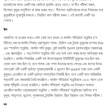
চামোইসের সাথে একটি ঘষা কোটকে গ্ল্যামিং ছেড়ে দেবে। পা টিও পরীক্ষা করুন,
বিশেষত কুকুর অনুশীলন বা কাজ করার পরে। শীতলতা প্রতিরোধের জন্য শিকারের পরে
কুকুরটিকে পুরোপুরি শুকনো। নিয়মিত কান পরীক্ষা করুন। এই জাতটি একটি গড়
শেডার।
উত্স
প্রমাণিত না হওয়ার পরেও কেউ কেউ মনে করেন যে জার্মান শর্টহায়ার্ড পয়েন্টার হ'ল
বিভিন্ন ধরণের জার্মান শিকার, ঘ্রাণযুক্ত শাবক, ট্রেইল এবং ট্র্যাক কুকুরের বংশধর the
ওল্ড স্প্যানিশ পয়েন্টার , জার্মান পাখি কুকুর, সেন্ট হুবার্টের শৃঙ্খলা (ব্লাডহাউন্ড প্রকারের)
, এবং ফক্সহাউন্ড । পরে ইংলিশ পয়েন্টার গতি এবং ধৈর্য যোগ করার জন্য অতিক্রম করা
হয়েছিল। জার্মান শিকারিরা একটি সর্ব-উদ্দেশ্যমূলক ইউটিলিটি কুকুরের পরে ছিল যার
কেবল ভাল নাক ছিল না, তবে পালক এবং পশম উভয়ের জন্য ক্ষেত্র এবং জলের উভয়
ক্ষেত্রেই এটি একটি দুর্দান্ত পুনরুদ্ধারকারী ও গুন্ডোগ ছিল point তারা এমন একটি
কুকুরও চেয়েছিল যা একটি দুর্দান্ত সাপ্তাহিক শিকারী ছিল, তবে একটি ভাল পারিবারিক
সহযোগী এবং নজরদারি তৈরি করেছিল। জার্মান শর্টহায়ার্ড পয়েন্টারকে ১৯৩০ সালে একে
দ্বারা স্বীকৃতি দেওয়া হয়েছিল। জার্মান শর্টহায়ার্ড পয়েন্টার এর উন্নয়নে অবদান
রেখেছিল জার্মান ওয়্যারহায়ার্ড পয়েন্টার । জার্মান শর্টহায়ার্ড পয়েন্টারের প্রতিভা হ'ল
কুকুর, আনুগত্য, গুন্ডোগ, পুনরুদ্ধার, ট্র্যাকিং ট্রায়াল, ফিল্ড ট্রায়াল এবং শিকার পরীক্ষা।
দল