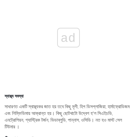
ad
স্বাস্থ্য সমস্যা
সাধারণত একটি স্বাস্থ্যকর জাত হয় তবে কিছু মৃগী, হিপ ডিসপ্লাজিয়া, হার্মাফ্রোডিজম
এবং লিম্ফিডিমায় আক্রান্ত হয়। কিছু ছোটখাটো উদ্বেগ হ'ল সিএইচডি,
এনট্রোপিয়ন, গ্যাস্ট্রিক টর্জন, ভিডাব্লুডি, পান্নাস, ওসিডি। নত হও মাস্ট সেল
টিউমার ।