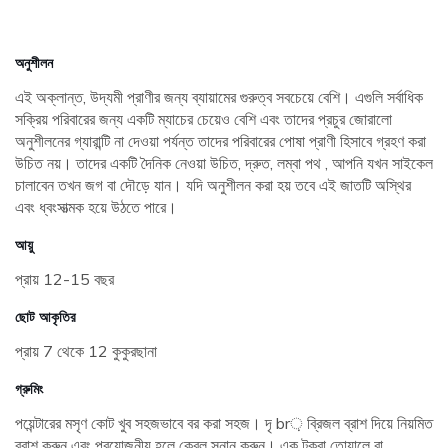
অনুশীলন
এই অক্লান্ত, উদ্যমী প্রাণীর জন্য ব্যায়ামের গুরুত্ব সবচেয়ে বেশি। এগুলি সর্বাধিক
সক্রিয় পরিবারের জন্য একটি ম্যাচের চেয়েও বেশি এবং তাদের প্রচুর জোরালো
অনুশীলনের গ্যারান্টি না দেওয়া পর্যন্ত তাদের পরিবারের পোষা প্রাণী হিসাবে গ্রহণ করা
উচিত নয়। তাদের একটি দৈনিক নেওয়া উচিত, দ্রুত, লম্বা পথ , আপনি যখন সাইকেল
চালাবেন তখন জগ বা দৌড়ে যান। যদি অনুশীলন করা হয় তবে এই জাতটি অস্থির
এবং ধ্বংসাত্মক হয়ে উঠতে পারে।
আয়ু
প্রায় 12-15 বছর
ছোট আকৃতির
প্রায় 7 থেকে 12 কুকুরছানা
গ্রুমিং
পয়েন্টারের মসৃণ কোট খুব সহজভাবে বর করা সহজ। দৃ br় ব্রিজল ব্রাশ দিয়ে নিয়মিত
ব্রাশ করুন এবং প্রয়োজনীয় হলে কেবল স্নান করুন। এক টুকরা তোয়ালে বা