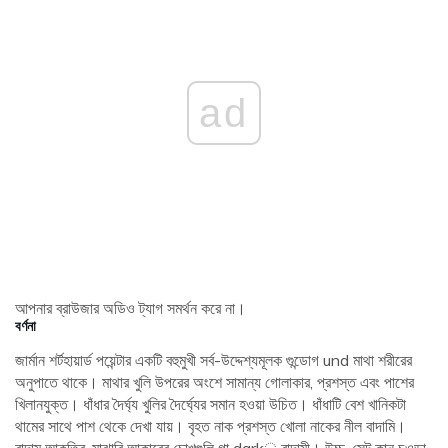
ad
আপনার ব্রাউজার অডিও ট্যাগ সমর্থন করে না।
বর্ণনা
জার্মান শর্টহায়ার্ড পয়েন্টার একটি বহুমুখী সর্ব-উদ্দেশ্যমূলক গুন্ডোগ und মাথা শরীরের
অনুপাতে থাকে। মাথার খুলি উপরের অংশে সামান্য গোলাকার, প্রশস্ত এবং পাশের
খিলানযুক্ত। ধাঁধার দৈর্ঘ্য খুলির দৈর্ঘ্যের সমান হওয়া উচিত। ধাঁধাটি বেশ খানিকটা
থামের সাথে পাশ থেকে দেখা যায়। বৃহত নাক প্রশস্ত খোলা নাকের নীল বাদামি।