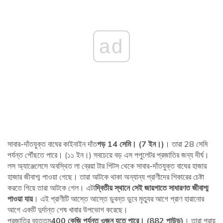
ad
সাবার-দাঁতযুক্ত বাঘের কাইনাইন দাঁত
গড় 14 সেমি। (7 ইন।)
। তারা 28 সেমি
পর্যন্ত পৌঁছতে পারে। (১১ ইন।) সবচেয়ে বড় এস পপুলেটর প্রজাতির জন্য দীর্ঘ।
লস অ্যাঞ্জেলেসে অবস্থিত লা ব্রেয়া টার পিটস থেকে সাবার-দাঁতযুক্ত বাঘের হাজার
হাজার জীবাশ্ম পাওয়া গেছে। তারা আটকে থাকা অন্যান্য প্রাণীদের শিকারের চেষ্টা
করতে গিয়ে তারা আটকে গেল। এটা
দ্বিতীয় স্থানে সেই জায়গাতে সাধারণত জীবাশ্ম
পাওয়া যায়
। এই প্রাণীটি আস্তে আস্তে ডুবন্ত ডুবে মৃত্যুর আগে প্রাণ হারানোর
আগে একটি দুর্দান্ত শেষ খাবার উপভোগ করেছে।
প্রজাতির বৃহত্তম
400 কেজি পর্যন্ত ওজন হতে পারে। (882 পাউন্ড)
। তারা প্রায়