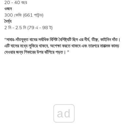
20 - 40 বছর
ওজন
300 কেজি (661 পাউন্ড)
দৈর্ঘ্য
2 মি - 2.5 মি (79 এ - 98 ই)
“সাবার-দাঁতযুক্ত বাঘের সর্বাধিক বিশিষ্ট বৈশিষ্ট্যটি ছিল এর দীর্ঘ, তীক্ষ্ণ, কাইনিন দাঁত।
এটি ঘাসের মধ্যে লুকিয়ে থাকবে, অপেক্ষা করতে থাকবে এবং তারপরে মারাত্মক কামড়
দেওয়ার জন্য শিকারের উপর ঝাঁপিয়ে পড়ত। ”
ad