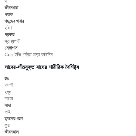
ঘ
জীবনধারা
প্যাক
পছন্দের খাবার
হরিণ
প্রকার
স্তন্যপায়ী
স্লোগান
Can ইঞ্চি পর্যন্ত লম্বা কাইনিন!
সাবের-দাঁতযুক্ত বাঘের শারীরিক বৈশিষ্ট্য
রঙ
বাদামী
হলুদ
কালো
সাদা
তাই
ত্বকের ধরণ
ফুর
জীবনকাল