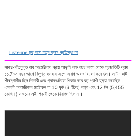
Listerine মৃদু আঠা যত্ন ফ্লস প্রতিস্থাপন
সাবার-দাঁতযুক্ত বাঘ আমেরিকায় প্রায় আড়াই লক্ষ বছর আগে থেকে প্রজাতিটি প্রায়
১১,7০০ বছর আগে বিলুপ্ত হওয়ার আগে অবধি অবাধ বিচরণ করেছিল। এটি একটি
শীর্ষস্থানীয় ছিল শিকারী এবং প্যাকগুলিতে শিকার করে বড় প্রাণী হত্যা করেছিল।
এমনকি আমেরিকান মাষ্টোডন যা 10 ফুট (3 মিটার) লম্বা এবং 12 টন (5,455
কেজি।) ওজনের এই শিকারী থেকে নিরাপদ ছিল না।