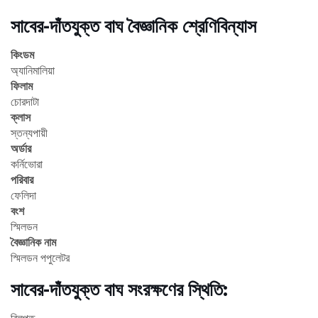
সাবের-দাঁতযুক্ত বাঘ বৈজ্ঞানিক শ্রেণিবিন্যাস
কিংডম
অ্যানিমালিয়া
ফিলাম
চোরদাটা
ক্লাস
স্তন্যপায়ী
অর্ডার
কর্নিভোরা
পরিবার
ফেলিদা
বংশ
স্মিলডন
বৈজ্ঞানিক নাম
স্মিলডন পপুলেটর
সাবের-দাঁতযুক্ত বাঘ সংরক্ষণের স্থিতি:
বিলুপ্ত