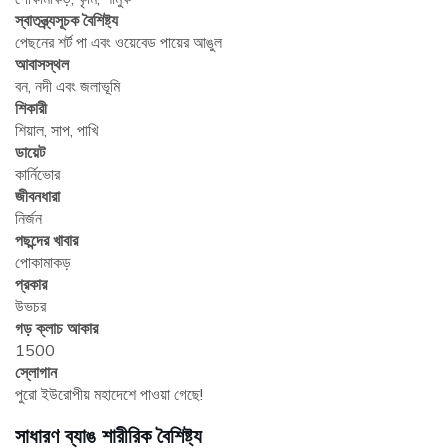
স্বাতন্ত্র্যসূচক বৈশিষ্ট্য
পেছনের শর্ট পা এবং ওয়েবেড পায়ের আঙুল
আবাসস্থল
বন, নদী এবং জলাভূমি
শিকারী
শিয়াল, সাপ, পাখি
ডায়েট
কার্নিভোর
জীবনধারা
নির্জন
পছন্দের খাবার
পোকামাকড়
প্রকার
উভচর
গড় ক্লাচ আকার
1500
স্লোগান
পুরো ইউরোপীয় মহাদেশে পাওয়া গেছে!
সাধারণ ব্যাঙ শারীরিক বৈশিষ্ট্য