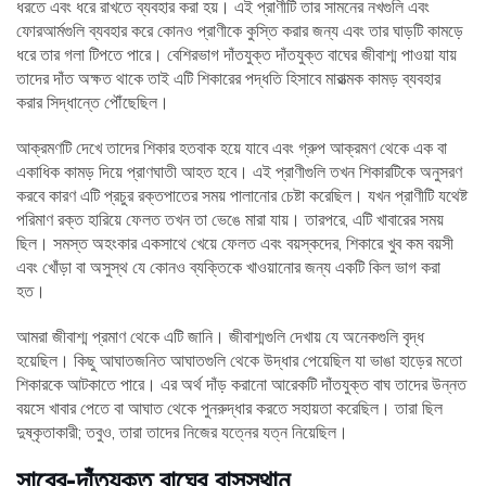
ধরতে এবং ধরে রাখতে ব্যবহার করা হয়। এই প্রাণীটি তার সামনের নখগুলি এবং
ফোরআর্মগুলি ব্যবহার করে কোনও প্রাণীকে কুস্তি করার জন্য এবং তার ঘাড়টি কামড়ে
ধরে তার গলা টিপতে পারে। বেশিরভাগ দাঁতযুক্ত দাঁতযুক্ত বাঘের জীবাশ্ম পাওয়া যায়
তাদের দাঁত অক্ষত থাকে তাই এটি শিকারের পদ্ধতি হিসাবে মারাত্মক কামড় ব্যবহার
করার সিদ্ধান্তে পৌঁছেছিল।
আক্রমণটি দেখে তাদের শিকার হতবাক হয়ে যাবে এবং গ্রুপ আক্রমণ থেকে এক বা
একাধিক কামড় দিয়ে প্রাণঘাতী আহত হবে। এই প্রাণীগুলি তখন শিকারটিকে অনুসরণ
করবে কারণ এটি প্রচুর রক্তপাতের সময় পালানোর চেষ্টা করেছিল। যখন প্রাণীটি যথেষ্ট
পরিমাণ রক্ত ​​হারিয়ে ফেলত তখন তা ভেঙে মারা যায়। তারপরে, এটি খাবারের সময়
ছিল। সমস্ত অহংকার একসাথে খেয়ে ফেলত এবং বয়স্কদের, শিকারে খুব কম বয়সী
এবং খোঁড়া বা অসুস্থ যে কোনও ব্যক্তিকে খাওয়ানোর জন্য একটি কিল ভাগ করা
হত।
আমরা জীবাশ্ম প্রমাণ থেকে এটি জানি। জীবাশ্মগুলি দেখায় যে অনেকগুলি বৃদ্ধ
হয়েছিল। কিছু আঘাতজনিত আঘাতগুলি থেকে উদ্ধার পেয়েছিল যা ভাঙা হাড়ের মতো
শিকারকে আটকাতে পারে। এর অর্থ দাঁড় করানো আরেকটি দাঁতযুক্ত বাঘ তাদের উন্নত
বয়সে খাবার পেতে বা আঘাত থেকে পুনরুদ্ধার করতে সহায়তা করেছিল। তারা ছিল
দুষ্কৃতাকারী; তবুও, তারা তাদের নিজের যত্নের যত্ন নিয়েছিল।
সাবের-দাঁতযুক্ত বাঘের বাসস্থান