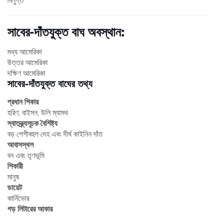
সাবের-দাঁতযুক্ত বাঘ অবস্থান:
মধ্য আমেরিকা
উত্তর আমেরিকা
দক্ষিণ আমেরিকা
সাবের-দাঁতযুক্ত বাঘের তথ্য
প্রধান শিকার
হরিণ, বাইসন, উলি ম্যামথ
স্বাতন্ত্র্যসূচক বৈশিষ্ট্য
বড় পেশীবহুল দেহ এবং দীর্ঘ কাইনিন দাঁত
আবাসস্থল
বন এবং তৃণভূমি
শিকারী
মানুষ
ডায়েট
কার্নিভোর
গড় লিটারের আকার