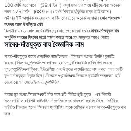
100 সেমি হতে পারে। (39.4 ইন।) লম্বা যখন চার পায়ে দাঁড়িয়ে এবং অনেক
লম্বা 175 সেমি। (68.9 in।) যখন শিকারে ঝাঁকুনির জন্য উঠে আসে।
এই প্রাণীটি আধুনিক সময়ের বাঘ বা বিড়ালের চেয়ে অনেক আলাদা।
কোন প্রত্যক্ষ
বংশধর আজ উপস্থিত নেই।
বিজ্ঞানীরা এর ভোকাল কর্ডের জীবাশ্মের হাড় থেকে নির্ধারিত যে
সাবার-দাঁতযুক্ত বাঘ
আধুনিক সময়ের সিংহের মতো গর্জন করতে পারে
এবং সম্ভবত আরও জোরে।
সাবের-দাঁতযুক্ত বাঘ বৈজ্ঞানিক নাম
সাবার-দাঁতযুক্ত বাঘের বৈজ্ঞানিক নাম
স্মিলডন
। স্মিলডন বংশের তিনটি প্রজাতি
রয়েছে।
স্মিলডন গ্র্যাকালিস
ধারণা করা হয় মেগান্টেরিওন থেকে বিবর্তিত হয়েছে।
দ্য
মেগান্টেরিওন
আফ্রিকা, ইউরেশিয়া এবং উত্তর আমেরিকাতে বাস করত এমন একটি
কৃপণ দাঁতযুক্ত বিড়াল ছিল।
স্মিলডন পপুলেটর
এবং
স্মিলডন ফ্যাটালিস
সম্ভবত ছোট
থেকে নেমে এসেছে
স্মিলডন গ্র্যাসিলিস
।
নামের মূল সংজ্ঞা
স্মিলডন
একটি দাঁত সঙ্গে দুটি মিলিত ছুরি যুক্ত। এই শিকারী
স্তন্যপায়ী তার বিশিষ্ট কাইনাইন দাঁতগুলির জন্য নামকরণ করা হয়েছিল। সর্বাধিক
পরিচিত স্মিলডন হলেন স্মিলডন ফ্যাটালিস, যাকে বেশিরভাগ লোক সাবার-দাঁতযুক্ত বাঘ
বলে।