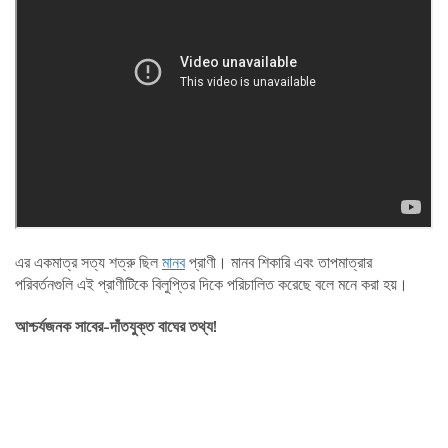
এর একমাত্র সত্য শত্রু ছিল
মানব
প্রাণী। মানব শিকারি এবং তাপমাত্রার
পরিবর্তনগুলি এই প্রাণীটিকে বিলুপ্তির দিকে পরিচালিত করেছে বলে মনে করা হয়।
আশ্চর্যজনক সাবের-দাঁতযুক্ত বাঘের তথ্য!