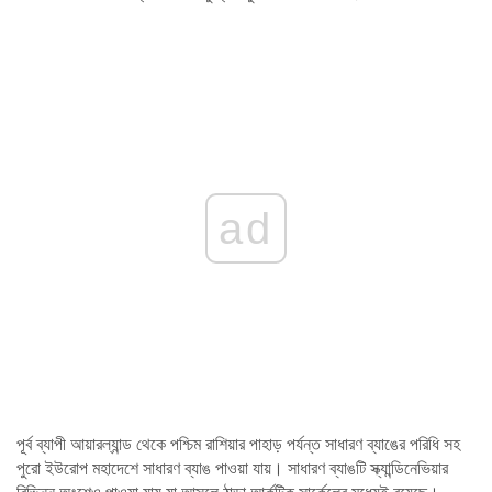
ad
পূর্ব ব্যাপী আয়ারল্যান্ড থেকে পশ্চিম রাশিয়ার পাহাড় পর্যন্ত সাধারণ ব্যাঙের পরিধি সহ
পুরো ইউরোপ মহাদেশে সাধারণ ব্যাঙ পাওয়া যায়। সাধারণ ব্যাঙটি স্ক্যান্ডিনেভিয়ার
বিভিন্ন অংশেও পাওয়া যায় যা আসলে ঠান্ডা আর্কটিক সার্কেলের মধ্যেই রয়েছে।