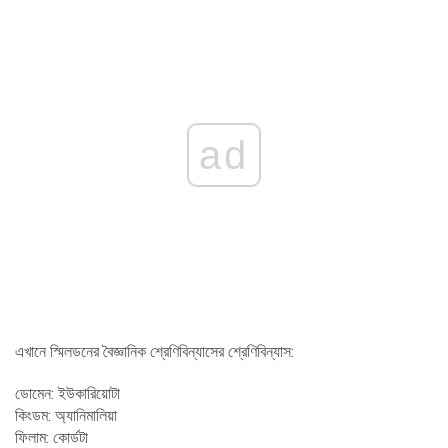
ad
এখানে স্মিলডনের বৈজ্ঞানিক শ্রেণিবিন্যাসের শ্রেণিবিন্যাস:
ডোমেন: ইউকারিয়োটা
কিংডম: অ্যানিমালিয়া
ফিলাম: কোর্ডটা