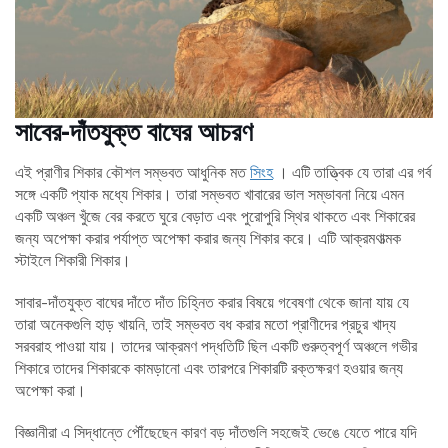
সাবের-দাঁতযুক্ত বাঘের আচরণ
এই প্রাণীর শিকার কৌশল সম্ভবত আধুনিক মত
সিংহ
। এটি তাত্ত্বিক যে তারা এর গর্ব
সঙ্গে একটি প্যাক মধ্যে শিকার। তারা সম্ভবত খাবারের ভাল সম্ভাবনা নিয়ে এমন
একটি অঞ্চল খুঁজে বের করতে ঘুরে বেড়াত এবং পুরোপুরি স্থির থাকতে এবং শিকারের
জন্য অপেক্ষা করার পর্যাপ্ত অপেক্ষা করার জন্য শিকার করে। এটি আক্রমণাত্মক
স্টাইলে শিকারী শিকার।
সাবার-দাঁতযুক্ত বাঘের দাঁতে দাঁত চিহ্নিত করার বিষয়ে গবেষণা থেকে জানা যায় যে
তারা অনেকগুলি হাড় খায়নি, তাই সম্ভবত বধ করার মতো প্রাণীদের প্রচুর খাদ্য
সরবরাহ পাওয়া যায়। তাদের আক্রমণ পদ্ধতিটি ছিল একটি গুরুত্বপূর্ণ অঞ্চলে গভীর
শিকারে তাদের শিকারকে কামড়ানো এবং তারপরে শিকারটি রক্তক্ষরণ হওয়ার জন্য
অপেক্ষা করা।
বিজ্ঞানীরা এ সিদ্ধান্তে পৌঁছেছেন কারণ বড় দাঁতগুলি সহজেই ভেঙে যেতে পারে যদি