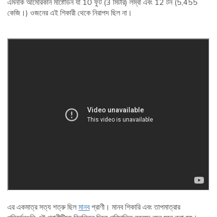
এমনকি আমেরিকান মাষ্টোডন যা 10 ফুট (3 মিটার) লম্বা এবং 12 টন (5,455
কেজি।) ওজনের এই শিকারী থেকে নিরাপদ ছিল না।
এর একমাত্র সত্য শত্রু ছিল
মানব
প্রাণী। মানব শিকারি এবং তাপমাত্রার