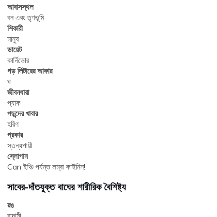
আবাসস্থল
বন এবং তৃণভূমি
শিকারী
মানুষ
ডায়েট
কার্নিভোর
গড় লিটারের আকার
ঘ
জীবনধারা
প্যাক
পছন্দের খাবার
হরিণ
প্রকার
স্তন্যপায়ী
স্লোগান
Can ইঞ্চি পর্যন্ত লম্বা কাইনিন!
সাবের-দাঁতযুক্ত বাঘের শারীরিক বৈশিষ্ট্য
রঙ
বাদামী