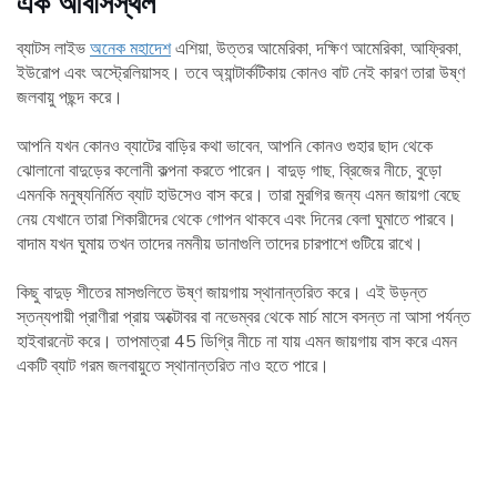
এক
আবাসস্থল
ব্যাটস লাইভ
অনেক মহাদেশ
এশিয়া, উত্তর আমেরিকা, দক্ষিণ আমেরিকা, আফ্রিকা,
ইউরোপ এবং অস্ট্রেলিয়াসহ। তবে অ্যান্টার্কটিকায় কোনও বাট নেই কারণ তারা উষ্ণ
জলবায়ু পছন্দ করে।
আপনি যখন কোনও ব্যাটের বাড়ির কথা ভাবেন, আপনি কোনও গুহার ছাদ থেকে
ঝোলানো বাদুড়ের কলোনী কল্পনা করতে পারেন। বাদুড় গাছ, ব্রিজের নীচে, বুড়ো
এমনকি মনুষ্যনির্মিত ব্যাট হাউসেও বাস করে। তারা মুরগির জন্য এমন জায়গা বেছে
নেয় যেখানে তারা শিকারীদের থেকে গোপন থাকবে এবং দিনের বেলা ঘুমাতে পারবে।
বাদাম যখন ঘুমায় তখন তাদের নমনীয় ডানাগুলি তাদের চারপাশে গুটিয়ে রাখে।
কিছু বাদুড় শীতের মাসগুলিতে উষ্ণ জায়গায় স্থানান্তরিত করে। এই উড়ন্ত
স্তন্যপায়ী প্রাণীরা প্রায় অক্টোবর বা নভেম্বর থেকে মার্চ মাসে বসন্ত না আসা পর্যন্ত
হাইবারনেট করে। তাপমাত্রা 45 ডিগ্রি নীচে না যায় এমন জায়গায় বাস করে এমন
একটি ব্যাট গরম জলবায়ুতে স্থানান্তরিত নাও হতে পারে।