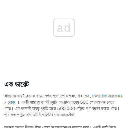
ad
এক
ডায়েট
বাদুড় কি খায়? অনেক বাদুড় মশার মতো পোকামাকড় খায়,
মথ
,
তেলাপোকা
এবং
গুবরে
- পোকা
। একটি সামান্য বাদামী ব্যাট এক ঘন্টার মধ্যে 500 পোকামাকড় খেতে
পারে। এক কলোনী বাদুড় প্রতি রাতে 500,000 পাউন্ড বাগ গ্রহণ করতে পারে।
পাঁচ লক্ষ পাউন্ড বাগ দুটি নীল তিমির ওজনের সমান!
বাদুড়রা তাদের শিকার খুঁজে পেতে ইকোলোকেশন ব্যবহার করে। একটি ব্যাট উড়ে