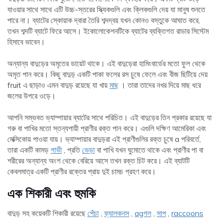
যাওয়ার সাথে সাথে এটি উচ্চ-স্তরের স্ক্যিকগুলি এবং ক্লিকগুলি দেয় যা মানুষ শুনতে
পারে না। ব্যাটের স্কোয়াক দ্বারা তৈরি শব্দদ্বয় যখন কোনও বস্তুকে আঘাত করে,
তখন শব্দটি ব্যাটে ফিরে আসে। ইকোলোকেশনটিকে ব্যাটের ব্যক্তিগত রাডার সিস্টেম
হিসাবে ভাবেন।
অন্যান্য বাদুড়ের অমৃতের ডায়েট থাকে। এই বাদুড়েরা হামিংবার্ডের মতো ফুল থেকে
অমৃত পান করে। কিছু বাদুড় একটি পাকা ফলের রস চুষে ফেলে এবং বীজ ছিটিয়ে দেয়
fruit এ ছাড়াও এমন বাদুড় রয়েছে যা খায়
মাছ
। তারা তাদের নখর দিয়ে মাছ ধরে
জলের উপরে ওড়ে।
আপনি সম্ভবত ভ্যাম্পায়ার ব্যাটের সাথে পরিচিত। এই বাদুড়ের তিন প্রকার রয়েছে যা
গরু বা পাখির মতো স্তন্যপায়ী প্রাণীর রক্ত ​​পান করে। এগুলি দক্ষিণ আমেরিকা এবং
মেক্সিকোয় পাওয়া যায়। ভ্যাম্পায়ার বাদুড়রা এই প্রাণীগুলির রক্ত ​​চুষে a পরিবর্তে,
তারা একটি কামড়
গাভী
, প্রতি
ভেড়া
বা পাখি যখন ঘুমোতে থাকে এবং প্রাণীর পা বা
শরীরের অন্যান্য অংশ থেকে বেরিয়ে আসে তখন রক্ত ​​চিট করে। এই ব্যাটটি
কেবলমাত্র একটি প্রাণীর রক্তের প্রায় দুই চামচ গ্রহণ করে।
এক
শিকারী এবং হুমকি
বাদুড় সহ কয়েকটি শিকারী রয়েছে
পেঁচা
,
ফ্যালকনস
,
agগল
,
সাপ
,
raccoons