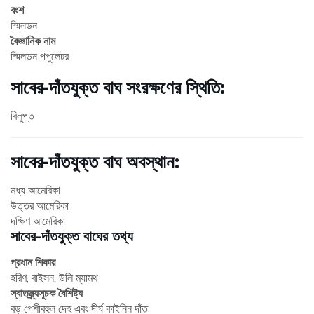
বংশ
স্মিলডন
বৈজ্ঞানিক নাম
স্মিলডন পপুলেটর
সাবের-দাঁতযুক্ত বাঘ সংরক্ষণের স্থিতি:
বিলুপ্ত
সাবের-দাঁতযুক্ত বাঘ অবস্থান:
মধ্য আমেরিকা
উত্তর আমেরিকা
দক্ষিণ আমেরিকা
সাবের-দাঁতযুক্ত বাঘের তথ্য
প্রধান শিকার
হরিণ, বাইসন, উলি ম্যামথ
স্বাতন্ত্র্যসূচক বৈশিষ্ট্য
বড় পেশীবহুল দেহ এবং দীর্ঘ কাইনিন দাঁত