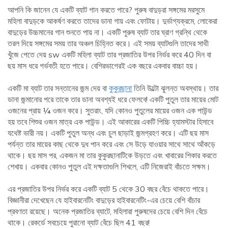
আপনি কি জানেন যে একটি ব্যাট গান করতে পারে? পুরুষ বাদুড়রা সঙ্গমের মরসুমে
মহিলা বাদুড়কে আকর্ষণ করতে তাদের ডানা গায় এবং ফোটায়। দুর্ভাগ্যক্রমে, লোকেরা
বাদুড়ের উচ্চমানের গান শুনতে পায় না। একটি পুরুষ ব্যাট তার ঘ্রাণ গ্রন্থি থেকে
তরল দিয়ে সঙ্গমের সময় তার অঞ্চল চিহ্নিত করে। এই সময় ব্যাটগুলি তাদের সাথী
খুঁজে পেতে দেয় sw একটি মহিলা ব্যাট তার প্রজাতির উপর নির্ভর করে 40 দিন বা
ছয় মাস ধরে গর্ভবতী হতে পারে। বেশিরভাগেরই এক বছরে একবার বাচ্চা হয়।
একটি মা ব্যাট তার সন্তানের জন্ম দেয় বা
কুকুরছানা
তিনি উল্টো ঝুলন্ত অবস্থায়। তার
ডানা জন্মানোর পরে তাকে তার ডানা অবশ্যই ধরে ফেলবে! একটি পুতুল তার মায়ের মোট
ওজনের প্রায় ¼ ওজন করে। সুতরাং, যদি কোনও পুতুলের মায়ের ওজন এক পাউন্ড
হয় তবে শিশুর ওজন মাত্র এক পাউন্ড। এই আকারের একটি পিচ্চি হ্যামস্টার হিসাবে
যথেষ্ট ভারী নয়। একটি পুতুল অন্ধ এবং চুল ছাড়াই জন্মগ্রহণ করে। এটি ছয় মাস
পর্যন্ত তার মায়ের কাছ থেকে দুধ পান করে এবং সে উড়ে যাওয়ার সাথে সাথে আঁকড়ে
থাকে। ছয় মাস পর, একজন মা তার কুকুরছানাটিকে উড়তে এবং খাবারের শিকার করতে
শেখায়। একবার কোনও পুতুল এই দক্ষতাগুলি শিখলে, এটি নিজেরাই বাঁচতে সক্ষম।
এর প্রজাতির উপর নির্ভর করে একটি ব্যাট 5 থেকে 30 বছর বেঁচে থাকতে পারে।
বিজ্ঞানীরা দেখেছেন যে হাইবারনেটিং বাদুড়ের হাইবারনেটিং-এর চেয়ে বেশি বাঁচার
প্রবণতা রয়েছে। অনেক প্রজাতির ব্যাটে, মহিলারা পুরুষদের চেয়ে বেশি দিন বেঁচে
থাকে। রেকর্ডে সবচেয়ে পুরানো ব্যাট বেঁচে ছিল 41 বছর!