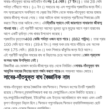
সাবার-দাঁতযুক্ত বাঘের কাইনাইন দাঁত
গড় 14 সেমি। (7 ইন।)
। তারা 28 সেমি
পর্যন্ত পৌঁছতে পারে। (১১ ইন।) সবচেয়ে বড় এস পপুলেটর প্রজাতির জন্য দীর্ঘ।
লস অ্যাঞ্জেলেসে অবস্থিত লা ব্রেয়া টার পিটস থেকে সাবার-দাঁতযুক্ত বাঘের হাজার
হাজার জীবাশ্ম পাওয়া গেছে। তারা আটকে থাকা অন্যান্য প্রাণীদের শিকারের চেষ্টা
করতে গিয়ে তারা আটকে গেল। এটা
দ্বিতীয় স্থানে সেই জায়গাতে সাধারণত জীবাশ্ম
পাওয়া যায়
। এই প্রাণীটি আস্তে আস্তে ডুবন্ত ডুবে মৃত্যুর আগে প্রাণ হারানোর
আগে একটি দুর্দান্ত শেষ খাবার উপভোগ করেছে।
প্রজাতির বৃহত্তম
400 কেজি পর্যন্ত ওজন হতে পারে। (882 পাউন্ড)
। তারা প্রায়
100 সেমি হতে পারে। (39.4 ইন।) লম্বা যখন চার পায়ে দাঁড়িয়ে এবং অনেক
লম্বা 175 সেমি। (68.9 in।) যখন শিকারে ঝাঁকুনির জন্য উঠে আসে।
এই প্রাণীটি আধুনিক সময়ের বাঘ বা বিড়ালের চেয়ে অনেক আলাদা।
কোন প্রত্যক্ষ
বংশধর আজ উপস্থিত নেই।
বিজ্ঞানীরা এর ভোকাল কর্ডের জীবাশ্মের হাড় থেকে নির্ধারিত যে
সাবার-দাঁতযুক্ত বাঘ
আধুনিক সময়ের সিংহের মতো গর্জন করতে পারে
এবং সম্ভবত আরও জোরে।
সাবের-দাঁতযুক্ত বাঘ বৈজ্ঞানিক নাম
সাবার-দাঁতযুক্ত বাঘের বৈজ্ঞানিক নাম
স্মিলডন
। স্মিলডন বংশের তিনটি প্রজাতি
রয়েছে।
স্মিলডন গ্র্যাকালিস
ধারণা করা হয় মেগান্টেরিওন থেকে বিবর্তিত হয়েছে।
দ্য
মেগান্টেরিওন
আফ্রিকা, ইউরেশিয়া এবং উত্তর আমেরিকাতে বাস করত এমন একটি
কৃপণ দাঁতযুক্ত বিড়াল ছিল।
স্মিলডন পপুলেটর
এবং
স্মিলডন ফ্যাটালিস
সম্ভবত ছোট
থেকে নেমে এসেছে
স্মিলডন গ্র্যাসিলিস
।