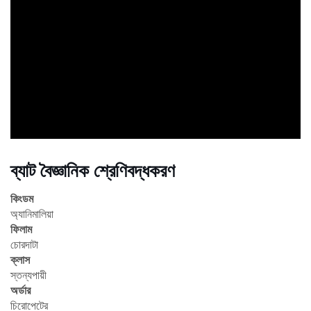
ad
ব্যাট বৈজ্ঞানিক শ্রেণিবদ্ধকরণ
কিংডম
অ্যানিমালিয়া
ফিলাম
চোরদাটা
ক্লাস
স্তন্যপায়ী
অর্ডার
চিরোপেটের