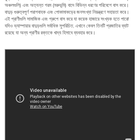
অঞ্চলগুলি) এবং অত্যন্ত গরম (মরুভূমি) বাদে বিভিন্ন ধরণের পরিবেশে বাস করে।
বাদুড় গুরুত্বপূর্ণ পরাগবাহক এবং পোকামাকড়ের জনসংখ্যা নিয়ন্ত্রণে সহায়তা করে।
এই প্রাণীগুলি সামাজিক এবং গ্রুপে বাস করে যা কয়েক হাজারে সংখ্যক হতে পারে!
যদিও ভ্যাম্পায়ার বাদুড়গুলি সর্বাধিক সুপরিচিত, এখানে কেবল তিনটি প্রজাতির ব্যাট
রয়েছে যা অন্য প্রাণীর রক্তকে খাদ্য হিসাবে ব্যবহার করে।