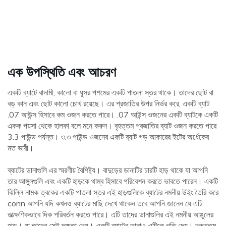
এক
উপস্থিতি এবং আচরণ
একটি ব্যাটে বাদামী, কালো বা ধূসর পশমের একটি পাতলা স্তর থাকে। তাদের ছোট বা
বড় কান এবং ছোট কালো চোখ রয়েছে। এর প্রজাতির উপর নির্ভর করে, একটি ব্যাট
.07 আউন্স হিসাবে কম ওজন করতে পারে। .07 আউন্স ওজনের একটি ব্যাটকে একটি
একক পয়সা থেকে হালকা বলে মনে করুন। বৃহত্তম প্রজাতির ব্যাট ওজন করতে পারে
3.3 পাউন্ড পর্যন্ত। ৩.৩ পাউন্ড ওজনের একটি ব্যাট গড় আকারের ইটের অর্ধেকের
মত ভারী।
ব্যাটের ডানাগুলি এর স্মরণীয় বৈশিষ্ট্য। বাদুড়ের ডানাটির চারটি হাড় থাকে যা আপনি
তার আঙ্গুলগুলি এবং একটি হাড়কে থাম্ব হিসাবে পরিবেশন করতে ভাবতে পারেন। একটি
ঝিল্লি নামক ত্বকের একটি পাতলা স্তর এই হাড়গুলিকে ব্যাটের নমনীয় উইং তৈরি করে
conn আপনি যদি কখনও ব্যাটের মাছি দেখে থাকেন তবে আপনি জানেন যে এটি
তাত্ক্ষণিকভাবে দিক পরিবর্তন করতে পারে। এটি তাদের ডানাগুলির এই নমনীয় আঙুলের
হাড়। যা তাদের সেই দক্ষতা দেয়। একটি ব্যাটের ডানাও এটিকে গতি দেয়। দ্রুততম