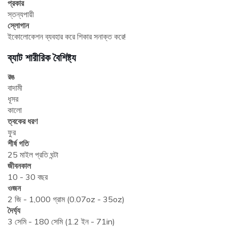
প্রকার
স্তন্যপায়ী
স্লোগান
ইকোলোকেশন ব্যবহার করে শিকার সনাক্ত করে!
ব্যাট শারীরিক বৈশিষ্ট্য
রঙ
বাদামী
ধূসর
কালো
ত্বকের ধরণ
ফুর
শীর্ষ গতি
25 মাইল প্রতি ঘন্টা
জীবনকাল
10 - 30 বছর
ওজন
2 জি - 1,000 গ্রাম (0.07oz - 35oz)
দৈর্ঘ্য
3 সেমি - 180 সেমি (1.2 ইন - 71in)