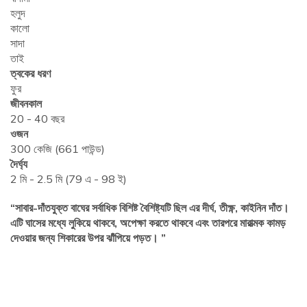
হলুদ
কালো
সাদা
তাই
ত্বকের ধরণ
ফুর
জীবনকাল
20 - 40 বছর
ওজন
300 কেজি (661 পাউন্ড)
দৈর্ঘ্য
2 মি - 2.5 মি (79 এ - 98 ই)
“সাবার-দাঁতযুক্ত বাঘের সর্বাধিক বিশিষ্ট বৈশিষ্ট্যটি ছিল এর দীর্ঘ, তীক্ষ্ণ, কাইনিন দাঁত।
এটি ঘাসের মধ্যে লুকিয়ে থাকবে, অপেক্ষা করতে থাকবে এবং তারপরে মারাত্মক কামড়
দেওয়ার জন্য শিকারের উপর ঝাঁপিয়ে পড়ত। ”