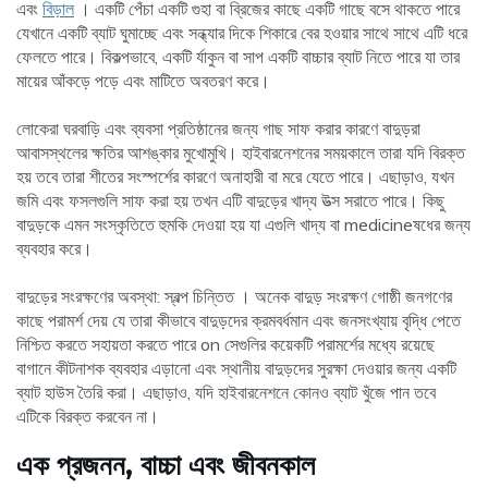
এবং
বিড়াল
। একটি পেঁচা একটি গুহা বা ব্রিজের কাছে একটি গাছে বসে থাকতে পারে
যেখানে একটি ব্যাট ঘুমাচ্ছে এবং সন্ধ্যার দিকে শিকারে বের হওয়ার সাথে সাথে এটি ধরে
ফেলতে পারে। বিকল্পভাবে, একটি র্যাকুন বা সাপ একটি বাচ্চার ব্যাট নিতে পারে যা তার
মায়ের আঁকড়ে পড়ে এবং মাটিতে অবতরণ করে।
লোকেরা ঘরবাড়ি এবং ব্যবসা প্রতিষ্ঠানের জন্য গাছ সাফ করার কারণে বাদুড়রা
আবাসস্থলের ক্ষতির আশঙ্কার মুখোমুখি। হাইবারনেশনের সময়কালে তারা যদি বিরক্ত
হয় তবে তারা শীতের সংস্পর্শের কারণে অনাহারী বা মরে যেতে পারে। এছাড়াও, যখন
জমি এবং ফসলগুলি সাফ করা হয় তখন এটি বাদুড়ের খাদ্য উত্স সরাতে পারে। কিছু
বাদুড়কে এমন সংস্কৃতিতে হুমকি দেওয়া হয় যা এগুলি খাদ্য বা medicineষধের জন্য
ব্যবহার করে।
বাদুড়ের সংরক্ষণের অবস্থা: স্বল্প চিন্তিত । অনেক বাদুড় সংরক্ষণ গোষ্ঠী জনগণের
কাছে পরামর্শ দেয় যে তারা কীভাবে বাদুড়দের ক্রমবর্ধমান এবং জনসংখ্যায় বৃদ্ধি পেতে
নিশ্চিত করতে সহায়তা করতে পারে on সেগুলির কয়েকটি পরামর্শের মধ্যে রয়েছে
বাগানে কীটনাশক ব্যবহার এড়ানো এবং স্থানীয় বাদুড়দের সুরক্ষা দেওয়ার জন্য একটি
ব্যাট হাউস তৈরি করা। এছাড়াও, যদি হাইবারনেশনে কোনও ব্যাট খুঁজে পান তবে
এটিকে বিরক্ত করবেন না।
এক
প্রজনন, বাচ্চা এবং জীবনকাল