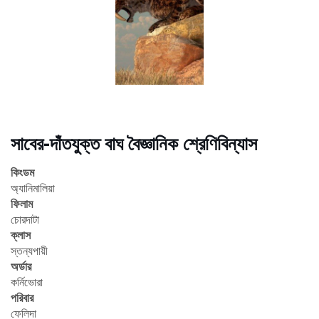
সাবের-দাঁতযুক্ত বাঘ বৈজ্ঞানিক শ্রেণিবিন্যাস
কিংডম
অ্যানিমালিয়া
ফিলাম
চোরদাটা
ক্লাস
স্তন্যপায়ী
অর্ডার
কর্নিভোরা
পরিবার
ফেলিদা