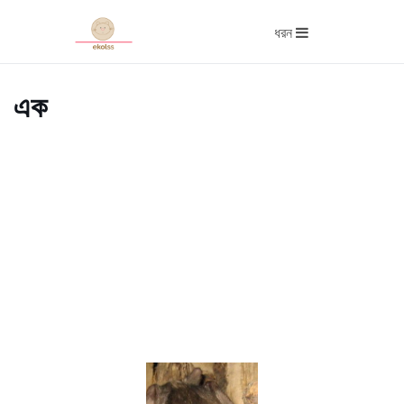
ধরন
এক