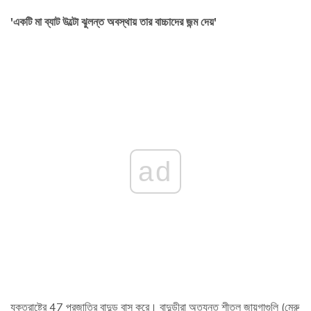
'একটি মা ব্যাট উল্টো ঝুলন্ত অবস্থায় তার বাচ্চাদের জন্ম দেয়'
ad
যুক্তরাষ্ট্রে 47 প্রজাতির বাদুড় বাস করে। বাদুড়ীরা অত্যন্ত শীতল জায়গাগুলি (মেরু