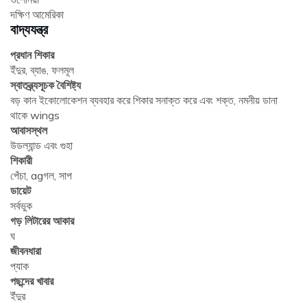
দক্ষিণ আমেরিকা
বাদ্যযন্ত্র
প্রধান শিকার
ইঁদুর, ব্যাঙ, ফলমূল
স্বাতন্ত্র্যসূচক বৈশিষ্ট্য
বড় কান ইকোলোকেশন ব্যবহার করে শিকার সনাক্ত করে এবং শক্ত, নমনীয় ডানা
থাকে wings
আবাসস্থল
উডল্যান্ড এবং গুহা
শিকারী
পেঁচা, agগল, সাপ
ডায়েট
সর্বভুক
গড় লিটারের আকার
ঘ
জীবনধারা
প্যাক
পছন্দের খাবার
ইঁদুর