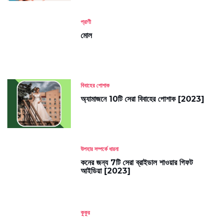
প্রাণী
মোল
বিবাহের পোশাক
অ্যামাজনে 10টি সেরা বিবাহের পোশাক [2023]
উপহার সম্পর্কে ধারনা
কনের জন্য 7টি সেরা ব্রাইডাল শাওয়ার গিফট
আইডিয়া [2023]
কুকুর