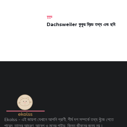
কুকুর
Dachsweiler কুকুর ব্রিড তথ্য এবং ছবি
Ekolss - এই জায়গা যেখানে আপনি প্রাণী, শীর্ষ দশ সম্পর্কে তথ্য খুঁজে পেতে
পারেন, তাদের আচরণ, আবেগ ও মনের গাইড, কিন্তু জীবনের জন্য নয়।