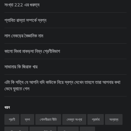
সংখ্যা 222 এর গুরুত্ব
প্লাবিত রাস্তা সম্পর্কে স্বপ্ন
লাল নেকড়ের বৈজ্ঞানিক নাম
কালো বিধবা মাকড়সা নিম্ন শ্রেণীবিভাগ
সাভানায় কি জিরাফ খায়
এটা কি সত্যি যে আপনি যদি কাউকে নিয়ে স্বপ্ন দেখেন তাহলে তারা আপনার কথা
ভেবে ঘুমাতে গেল
ধরন
প্রাণী
ব্লগ
গোপনীয়তা নীতি
দেবদূত সংখ্যা
প্রার্থনা
অন্যান্য