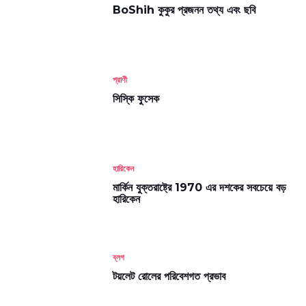
BoShih কুকুর প্রজনন তথ্য এবং ছবি
প্রাণী
সিস্কি ফুসেক
হারিকেন
মার্কিন যুক্তরাষ্ট্রে 1970 এর দশকের সবচেয়ে বড়
হারিকেন
ব্লগ
টয়লেট রোলের পরিবেশগত প্রভাব