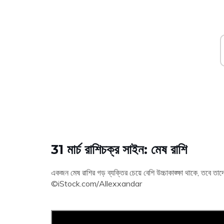
31 মার্চ রাশিচক্র সাইন: মেষ রাশি
একজন মেষ রাশির গড় ব্যক্তির চেয়ে বেশি উচ্চাকাঙ্ক্ষা থাকে, তবে 
©iStock.com/Allexxandar