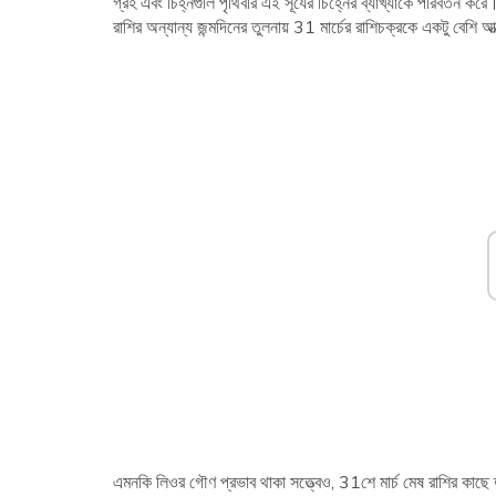
গ্রহ এবং চিহ্নগুলি পৃথিবীর এই সূর্যের চিহ্নের ব্যাখ্যাকে পরিবর্তন ক
রাশির অন্যান্য জন্মদিনের তুলনায় 31 মার্চের রাশিচক্রকে একটু বেশি আ
এমনকি লিওর গৌণ প্রভাব থাকা সত্ত্বেও, 31শে মার্চ মেষ রাশির কাছে ত