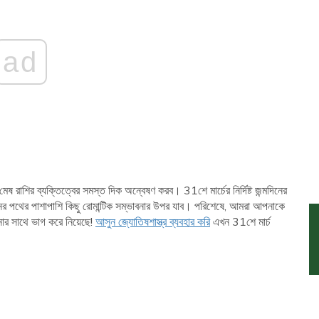
ad
েষ রাশির ব্যক্তিত্বের সমস্ত দিক অন্বেষণ করব। 31শে মার্চের নির্দিষ্ট জন্মদিনের
ীবনের পথের পাশাপাশি কিছু রোমান্টিক সম্ভাবনার উপর যাব। পরিশেষে, আমরা আপনাকে
নার সাথে ভাগ করে নিয়েছে!
আসুন জ্যোতিষশাস্ত্র ব্যবহার করি
এখন 31শে মার্চ