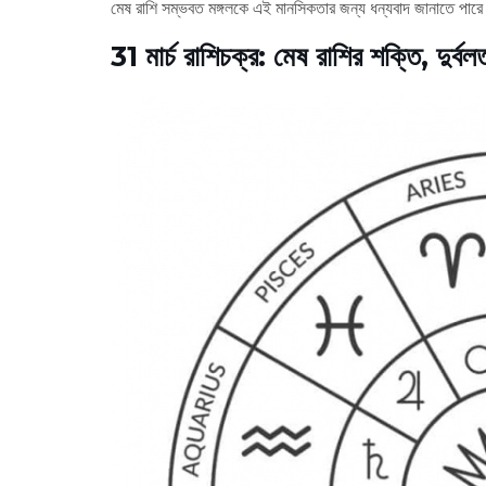
মেষ রাশি সম্ভবত মঙ্গলকে এই মানসিকতার জন্য ধন্যবাদ জানাতে পার
31 মার্চ রাশিচক্র: মেষ রাশির শক্তি, দুর্বল