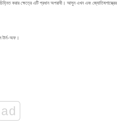
িহ্নিত করার ক্ষেত্রে এটি প্রধান অপরাধী। আসুন এখন এবং জ্যোতিষশাস্ত্রের
রম টার্ন-অফ।
ad