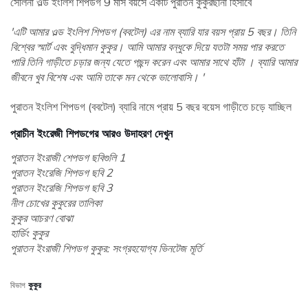
সেলিনা ওল্ড ইংলিশ শিপডগ 9 মাস বয়সে একটি পুরাতন কুকুরছানা হিসাবে
'এটি আমার ওল্ড ইংলিশ শিপডগ (ববটেল) এর নাম ব্যারি যার বয়স প্রায় 5 বছর। তিনি
বিশ্বের স্মার্ট এবং বুদ্ধিমান কুকুর। আমি আমার বন্ধুকে দিয়ে যতটা সময় পার করতে
পারি তিনি গাড়ীতে চড়ার জন্য যেতে পছন্দ করেন এবং আমার সাথে হাঁটা । ব্যারি আমার
জীবনে খুব বিশেষ এবং আমি তাকে মন থেকে ভালোবাসি। '
পুরাতন ইংলিশ শিপডগ (ববটেল) ব্যারি নামে প্রায় 5 বছর বয়েস গাড়ীতে চড়ে যাচ্ছিল
প্রাচীন ইংরেজী শিপডগের আরও উদাহরণ দেখুন
পুরাতন ইংরাজী শেপডগ ছবিগুলি 1
পুরাতন ইংরেজি শিপডগ ছবি 2
পুরাতন ইংরেজি শিপডগ ছবি 3
নীল চোখের কুকুরের তালিকা
কুকুর আচরণ বোঝা
হার্ডিং কুকুর
পুরাতন ইংরাজী শিপডগ কুকুর: সংগ্রহযোগ্য ভিনটেজ মূর্তি
বিভাগ
কুকুর