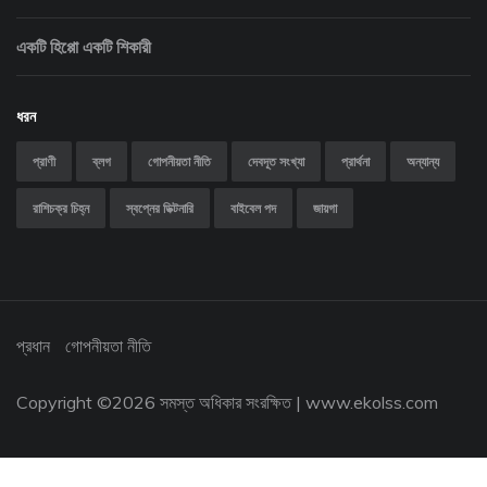
একটি হিপ্পো একটি শিকারী
ধরন
প্রাণী
ব্লগ
গোপনীয়তা নীতি
দেবদূত সংখ্যা
প্রার্থনা
অন্যান্য
রাশিচক্র চিহ্ন
স্বপ্নের ডিক্টনারি
বাইবেল পদ
জায়গা
প্রধান
গোপনীয়তা নীতি
Copyright ©
2026 সমস্ত অধিকার সংরক্ষিত |
www.ekolss.com