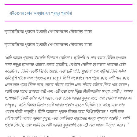
বাইবেলের কোন অধ্যায় হল প্রভুর প্রার্থনা
ক্যারোলিনের পুরাতন ইংরাজী শেপডোগসের সৌজন্যে ফটো
ক্যারোলিনের পুরাতন ইংরাজী শেপডোগসের সৌজন্যে ফটো
'এটি আমার পুরাতন ইংরেজি শিপডগ সেলিনা। ছবিগুলি 9 মাস বয়সে বিক্রি হওয়ার
সময় বন্ধুর ছাগলের খামারে তোলা হয়েছিল, যেখানে সেলিনা ছাগলকে পালনের চেষ্টা
করেছিল। তিনি একটি নির্বোধ মেয়ে, এবং দুটি গতি, ঘুমানো এবং বাউন্স! তিনি সর্বদা
হাসিখুশি থাকে এবং প্রত্যেকের বন্ধু। তিনি একেবারে জল পছন্দ করে, এটি পান করে,
এতে তার পাঞ্জা স্টিক করে, তাতে সাঁতার কাটেন এবং সাঁতার কাটতে গিয়ে পান করেন।
আমি তার সাথে তত্পরতা করি এবং এটি করা তার প্রিয় জিনিসগুলির মধ্যে একটি। আমার
পাশাপাশি একটি বর্ডার কলি আছে, এবং তাকে আমার কুকুর বলে, এবং সেলিনা আমার বড়
ভালুক। আমি সিজার মিলান দেখি আমার প্রথম মরসুম ডিভিডি তে আছে এবং তার
প্রথম বইটি পড়েছি। তিনি আমাকে প্যাক লিডার হতে শিখিয়েছিলেন। আমি তার
কৌশলগুলি আমার প্রথম কুকুর, এবং সেলিনাও বাড়ানোর জন্য ব্যবহার করেছি। আমি
প্যাক লিডার, এবং জানি যে এটি আমার কুকুরগুলি কে -9 এস আরও উন্নত করে। '