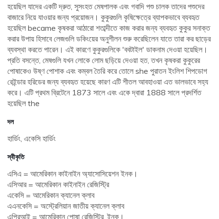
হয়েছিল যাদের একটি দ্রুত, সুসংহত মেষপালক এবং গবাদি পশু চালক তাদের পশুদের
বাজারে নিয়ে যাওয়ার জন্য প্রয়োজন। কুকুরগুলি কৃষিক্ষেত্রে ব্যাপকভাবে ব্যবহৃত
হয়েছিল became কৃষকরা আঠারো শতাব্দীতে কাজ করার জন্য ব্যবহৃত কুকুর সনাক্ত
করার উপায় হিসাবে লেজগুলি ডকিংয়ের অনুশীলন শুরু করেছিলেন যাতে তারা কর ছাড়ের
ব্যবস্থা করতে পারেন। এই কারণে কুকুরগুলিকে 'ববটাইল' ডাকনাম দেওয়া হয়েছিল।
প্রতি বসন্তে, মেষগুলি যখন লোকে লোম ছড়িয়ে দেওয়া হত, তখন কৃষকরা কুকুরের
পোষাকেও উষ্ণ পোশাক এবং কম্বল তৈরি করে তোলে she পুরাতন ইংলিশ শিপডোগ
রেইন্ডার হরিডের জন্য ব্যবহৃত হয়েছে কারণ এটি শীতল আবহাওয়া এত ভালভাবে সহ্য
করে। এটি প্রথম ব্রিটেনে 1873 সালে এবং একে দ্বারা 1888 সালে প্রদর্শিত
হয়েছিল the
দল
হার্ডিং, একেসি হার্ডিং
স্বীকৃতি
এসিএ = আমেরিকান কাইনাইন অ্যাসোসিয়েশন ইনক।
এসিআর = আমেরিকান কাইনাইন রেজিস্ট্রি
একেসি = আমেরিকান ক্যানেল ক্লাব
এএনকেসি = অস্ট্রেলিয়ান জাতীয় ক্যানেল ক্লাব
এপ্রিআই = আমেরিকান পোষা রেজিস্ট্রি, ইনক।