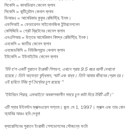
সিকেসি = কানাডিয়ান কেনেল ক্লাব
সিকেসি = কন্টিনেন্টাল কেনাল ক্লাব
ডিআরএ = আমেরিকার কুকুর রেজিস্ট্রি, ইনক।
এফসিআই = ফেডারেশন সাইনোলজিক ইন্টারনেশনেল
কেসিজিবি = গ্রেট ব্রিটেনের কেনেল ক্লাব
এনএপিআর = উত্তর আমেরিকান বিশুদ্ধ রেজিস্ট্রি, ইনক।
এনকেসি = জাতীয় কেনেল ক্লাব
এনজেডকিসি = নিউজিল্যান্ড কেনাল ক্লাব
ইউকেসি = ইউনাইটেড কেনেল ক্লাব
'টবি হ'ল একটি পুরাতন ইংরাজী শিপডগ, এখানে প্রায় 9.5 বছর বয়সী দেখানো
হয়েছে। তিনি অত্যন্ত বুদ্ধিমান, স্মার্ট এবং বাধ্য। তিনি আমার জীবনের প্রেম হয়।
এই ছবিতে টবির পূর্ণ দৈর্ঘ্যের চুল রয়েছে ''
'ইউনিয়ন পিয়ার, এমআইতে অবকাশকালীন সময়ে চুল কাটা দিয়ে টবিটি এটি।'
এটি স্যার উইনস্টন ম্যাক্সওয়েল সপ্তম। জন্ম: মে 1, 1997। ম্যাক্স এবং তার বোন
অ্যাবির আরও ছবি দেখুন!
ক্যারোলিনের পুরাতন ইংরাজী শেপডোগসের সৌজন্যে ফটো