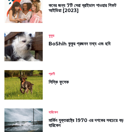
কনের জন্য 7টি সেরা ব্রাইডাল শাওয়ার গিফট
আইডিয়া [2023]
কুকুর
BoShih কুকুর প্রজনন তথ্য এবং ছবি
প্রাণী
সিস্কি ফুসেক
হারিকেন
মার্কিন যুক্তরাষ্ট্রে 1970 এর দশকের সবচেয়ে বড়
হারিকেন