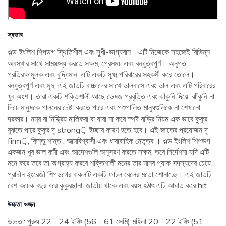
স্বভাব
ওল্ড ইংলিশ শিপডগ স্থিতিশীল এবং সুখী-ভাগ্যবান। এটি নিজেকে সহজেই বিভিন্ন
অবস্থার সাথে সামঞ্জস্য করতে সক্ষম, প্রেমময় এবং বন্ধুত্বপূর্ণ। অনুগত,
প্রতিরক্ষামূলক এবং বুদ্ধিমান, এটি একটি সূক্ষ্ম পরিবারের সহকর্মী করে তোলে।
বন্ধুত্বপূর্ণ এবং মৃদু, এই জাতটি বাচ্চাদের সাথে ভালবাসে এবং ভাল এবং এটি পরিবারের
খুব অংশ। তারা একটি শক্তিশালী আছে ভেষজ প্রবৃত্তি এবং ঝাঁকুনি দিয়ে, ঝাঁকুনি না
দিয়ে মানুষকে পালনের চেষ্টা করতে পারে এবং পশুপালিত মানুষগুলিকে না শেখানো
দরকার। নম্র বা নিষ্ক্রিয় মালিকরা বা যারা না করে স্পষ্ট বাড়ির নিয়ম এক ভাবে কুকুর
বুঝতে পারে কুকুর দৃ strong় ইচ্ছার কারণ হতে হবে। এই জাতের প্রয়োজন দৃ
firm়, কিন্তু শান্ত , আত্মবিশ্বাসী এবং ধারাবাহিক নেতৃত্ব । ওল্ড ইংলিশ শিপডগ
একজন খুব ভাল কর্মী এবং আদেশগুলি অনুসরণ করতে সক্ষম, তবে নির্দেশনা যদি এটি
মনে করে তবে তা অগ্রাহ্য করবে শক্তিশালী মনের তার মানব প্যাক সদস্যদের চেয়ে।
প্রাচীন ইংরেজী শিপডগের বাকলটি একটি ফাটল বেলের মতো শোনাচ্ছে। এই জাতটি
বেশ কয়েক বছর ধরে কুকুরছানা-জাতীয় থাকে এবং বয়স হঠাৎ এটি আঘাত করে hit
উচ্চতা ওজন
উচ্চতা: পুরুষ 22 - 24 ইঞ্চি (56 - 61 সেমি) মহিলা 20 - 22 ইঞ্চি (51