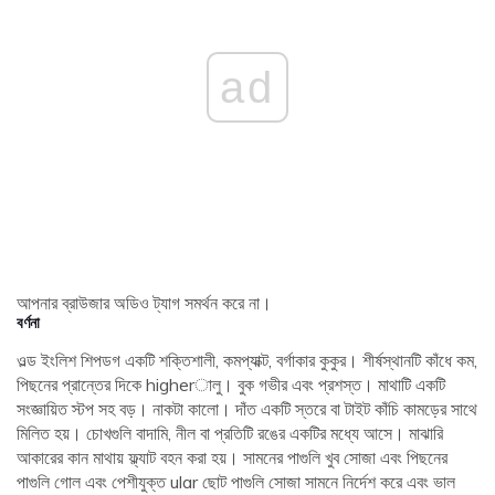
ad
আপনার ব্রাউজার অডিও ট্যাগ সমর্থন করে না।
বর্ণনা
ওল্ড ইংলিশ শিপডগ একটি শক্তিশালী, কমপ্যাক্ট, বর্গাকার কুকুর। শীর্ষস্থানটি কাঁধে কম,
পিছনের প্রান্তের দিকে higherালু। বুক গভীর এবং প্রশস্ত। মাথাটি একটি
সংজ্ঞায়িত স্টপ সহ বড়। নাকটা কালো। দাঁত একটি স্তরে বা টাইট কাঁচি কামড়ের সাথে
মিলিত হয়। চোখগুলি বাদামি, নীল বা প্রতিটি রঙের একটির মধ্যে আসে। মাঝারি
আকারের কান মাথায় ফ্ল্যাট বহন করা হয়। সামনের পাগুলি খুব সোজা এবং পিছনের
পাগুলি গোল এবং পেশীযুক্ত ular ছোট পাগুলি সোজা সামনে নির্দেশ করে এবং ভাল