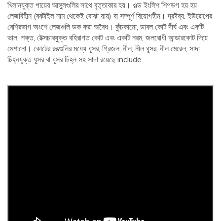
খিলানযুক্ত পায়ের আঙ্গুলগুলির সাথে বৃত্তাকার হয়। ওল্ড ইংলিশ শিপডগ হয় হয়
লেজবিহীন (ববটাইল নাম থেকেই বোঝা যায়) বা সম্পূর্ণ বিয়োগহীন। দ্রষ্টব্য: ইউরোপের
বেশিরভাগ অংশে লেজগুলি ডক করা অবৈধ। কুঁচকানো, ডাবল কোট দীর্ঘ এবং একটি
ভাল, শক্ত, টেক্সচারযুক্ত বহিরাগত কোট এবং একটি নরম, জলরোধী আন্ডারকোট দিয়ে
মেশানো। কোটের রঙগুলির মধ্যে ধূসর, গ্রিজল, নীল, নীল ধূসর, নীল মেরেল, সাদা
চিহ্নযুক্ত ধূসর বা ধূসর চিহ্ন সহ সাদা রয়েছে include