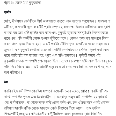
প্রায় 5 থেকে 12 কুকুরছানা
গ্রুমিং
মোটা, দীর্ঘহায়ার কোটটিকে শীর্ষ অবস্থাতে রাখতে ধ্রুব যত্নের প্রয়োজন। যতক্ষণ না
এটি ঘন, জলরোধী আন্ডারকোটটি প্রতি সপ্তাহে কমপক্ষে তিনবার আটকানো এবং ব্রাশ
না করা হয় তবে এটি ম্যাটড হয়ে যাবে এবং কুকুরটি ত্বকের সমস্যাগুলি বিকাশ করতে
পারে এবং এটি পরজীবী হোস্ট হওয়ার ঝুঁকিতে পড়ে। কোনও ত্যাংগল সাবধানে ক্লিপ
করুন যাতে ত্বক নিক না হয়। একটি গ্রুমিং টেবিল পুরো কাজটিকে আরও সহজ করে
তুলবে। যদি কুকুরটি দেখানো হচ্ছে না, কোটটি পেশাদারভাবে মেশিন-ক্লিপ করা যেতে
পারে প্রতি দুই মাস বা তার পরে, প্রায় এক ইঞ্চি চারপাশে। পূর্ববর্তী সময়ে এই
কুকুরগুলি ভেড়ার পাশাপাশি শোভাযুক্ত ছিল। চোখের চারপাশে ছাঁটা এবং নীল নাকযুক্ত
কাঁচি দিয়ে রিয়ার-এন্ড। এই জাতটি মানুষের মতো শেড করে lot অনেক বেশি নয়, তবে
অল্প পরিমাণে।
উত্স
প্রাচীন ইংরেজী শিপডগের উত্স সম্পর্কে কয়েকটি তত্ত্ব রয়েছে ories একটি এটি এর
সাথে সম্পর্কিত পুডল এবং ডিয়ারহাউন্ড । অন্যান্য তত্ত্ব এটি সম্পর্কিত হয় ব্রায়ার্ড
এবং বার্গামাসকো , বা থেকে স্কচ দাড়িওয়ালা কলি এবং রুশ ওটচর নামে একটি লোমশ
রাশিয়ান জাতটি বাল্টিক থেকে জাহাজে গ্রেট ব্রিটেনে নিয়ে আসে। ওল্ড ইংলিশ
শিপডগটি ইংল্যান্ডের পশ্চিমাঞ্চলীয় কাউন্টিগুলিতে এমন কৃষকদের দ্বারা বিকাশিত