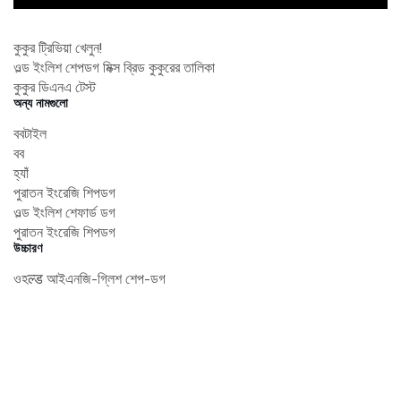
কুকুর ট্রিভিয়া খেলুন!
ওল্ড ইংলিশ শেপডগ মিক্স ব্রিড কুকুরের তালিকা
কুকুর ডিএনএ টেস্ট
অন্য নামগুলো
ববটাইল
বব
হ্যাঁ
পুরাতন ইংরেজি শিপডগ
ওল্ড ইংলিশ শেফার্ড ডগ
পুরাতন ইংরেজি শিপডগ
উচ্চারণ
ওহल्ड আইএনজি-গ্লিশ শেপ-ডগ