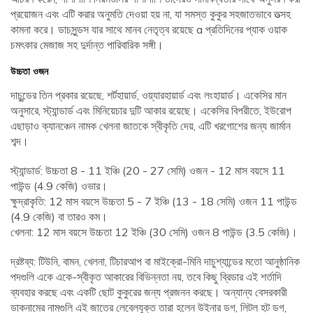
প্রয়োজন এবং এটি করার অনুমতি দেওয়া হয় না, যা সমস্ত কুকুর সহজাতভাবে তত্সহ
কামনা করে। ডাচসুন্ডস যার সাথে মানব নেতৃত্ব রয়েছে a প্রতিদিনের প্যাক ওয়াক
চমৎকার মেজাজ সহ দুর্দান্ত পারিবারিক সঙ্গী।
উচ্চতা ওজন
দাচুন্ডের তিন প্রকার রয়েছে, শর্টহায়ার্ড, ওয়্যারহায়ার্ড এবং লংহায়ার্ড। একেসির মান
অনুসারে, স্ট্যান্ডার্ড এবং মিনিয়েচার দুটি আকার রয়েছে। একেসির বিপরীতে, ইউরোপ
এছাড়াও ক্যানঞ্চেন নামক খেলনা জাতকে স্বীকৃতি দেয়, এটি খরগোশের জন্য জার্মান
শব্দ।
স্ট্যান্ডার্ড: উচ্চতা 8 - 11 ইঞ্চি (20 - 27 সেমি) ওজন - 12 মাস বয়সে 11
পাউন্ড (4.9 কেজি) ওভার।
ক্ষুদ্রাকৃতি: 12 মাস বয়সে উচ্চতা 5 - 7 ইঞ্চি (13 - 18 সেমি) ওজন 11 পাউন্ড
(4.9 কেজি) বা তারও কম।
খেলনা: 12 মাস বয়সে উচ্চতা 12 ইঞ্চি (30 সেমি) ওজন 8 পাউন্ড (3.5 কেজি)।
দ্রষ্টব্য: টিউনি, বামন, খেলনা, টিচারআপ বা মাইক্রো-মিনি দাচুশ্যান্ডের মতো আনুষ্ঠানিক
পদগুলি একে একে-স্বীকৃত আকারের বিভিন্নতা নয়, তবে কিছু ব্রিডার এই শর্তাদি
ব্যবহার করছে এবং একটি ছোট কুকুরের জন্য প্রজনন করছে। অন্যান্য বেসরকারী
ডাকনামের নামগুলি এই জাতের লেবেলযুক্ত তারা হলেন উইনার ডগ, লিটল হট ডগ,