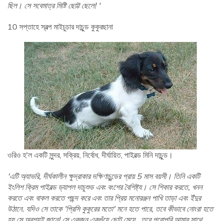
ছিল। সে সবেমাত্র মিষ্টি ছোট্ট ছেলে! '
10 সপ্তাহে স্বল্প মাইচুচার দাচুন্ড কুকুরছানা
ওরিও হ'ল একটি সুন্দর, সক্রিয়, নির্বোধ, দীর্ঘায়িত, পাইবল্ড মিনি দাচুন্ড।
'এটি অ্যাভরি, দীর্ঘকালীন ক্ষুদ্রাকার দক্ষিণাচুন্ডের প্রায় 5 মাস বয়সী। তিনি একটি
ইংলিশ ক্রিম পাইবল্ড ড্যাপল দাচুশুড এবং বংশের বৈশিষ্ট্য। সে শিকার করতে, খনন
করতে এবং বাকল করতে পছন্দ করে এবং তার প্রিয় মনোরঞ্জন পাখি তাড়া এবং ইঁদুর
উঠানে. যদিও সে তাকে 'প্রিসি কুকুরের মতো' মনে হতে পারে, তবে কীভাবে নোংরা হতে
হয় সে অবশ্যই জানে! সে একজন একগুঁয়ে ছোট মেয়ে , তবে পুরোপুরি আমার সাথে