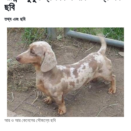
ছবি
তথ্য এবং ছবি
আর ও আর কেনেলের সৌজন্যে ছবি