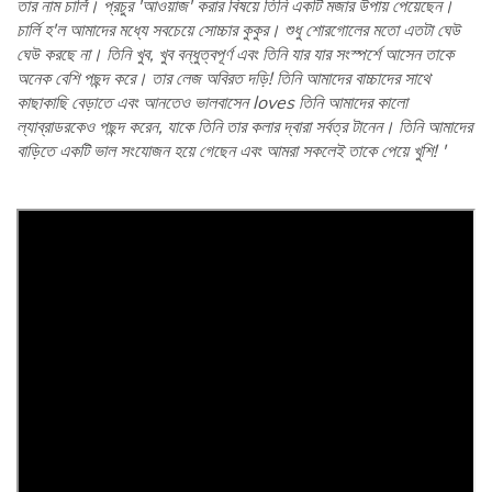
তার নাম চার্লি। প্রচুর 'আওয়াজ' করার বিষয়ে তিনি একটি মজার উপায় পেয়েছেন।
চার্লি হ'ল আমাদের মধ্যে সবচেয়ে সোচ্চার কুকুর। শুধু শোরগোলের মতো এতটা ঘেউ
ঘেউ করছে না। তিনি খুব, খুব বন্ধুত্বপূর্ণ এবং তিনি যার যার সংস্পর্শে আসেন তাকে
অনেক বেশি পছন্দ করে। তার লেজ অবিরত দড়ি! তিনি আমাদের বাচ্চাদের সাথে
কাছাকাছি বেড়াতে এবং আনতেও ভালবাসেন loves তিনি আমাদের কালো
ল্যাব্রাডরকেও পছন্দ করেন, যাকে তিনি তার কলার দ্বারা সর্বত্র টানেন। তিনি আমাদের
বাড়িতে একটি ভাল সংযোজন হয়ে গেছেন এবং আমরা সকলেই তাকে পেয়ে খুশি! '