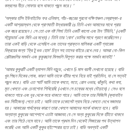
কম্বলের নীচে সোফায় বসে থাকতে পছন্দ করে। '
'অস্কার হর্টস ইউনাইটেড ফর এনিমাল, পাঁচ-বছরের পুরনো দক্ষিণাঞ্চল নেব্রাস্কা-র
একটি আশ্রয়স্থল থেকে প্রাণঘাতী উদ্ধারকারী is তিনি এখন আমাদের সাথে প্রায়
এক বছর রয়েছেন। সে তো এক নষ্ট শিশু! তিনি একটি কালো এবং টান 'টিউনি,' (একটি
স্ট্যান্ডার্ড এবং মিনি এর মধ্যে)। তিনি তার 'বোন' ডোলির সাথে গ্রহণ করেছিলেন।
তারা একই বাড়ি থেকে এসেছিল এবং তাদের প্রাক্তন মালিকরা একটি গ্যারেজ
বিক্রয়ের জন্য 'ফ্রি টু গুড হোম' চিহ্ন সহ তাদের বাইরে রেখে দেয়। আমরা নো-কিল
শেল্টারগুলির সমর্থন এবং কুকুরছানা মিলগুলি বিলুপ্ত করার পক্ষে সমর্থন জানাই! '
'আমার কুকুরটি একটি ড্যাপল মিনি দাচুন্ড, এখানে 5 মাস বয়সী দেখানো হয়েছে। বাডি
খুব পিছন দিকের লোক, কারণ আমি তাকে হাঁটার পথে নিয়ে যাই প্রতিদিন, যা সে সত্যই
পছন্দ করে। বাডি এত স্মার্ট আমি তাকে বসতে, শুতে, রোল ওভার, ঝাঁকুনি, কথা বলা,
মৃত খেলতে এবং চেনাশোনা শিখিয়েছি (এখানে সে চক্রের মধ্যে দৌড়াবে)। সেও বসে
থাকতে পারে এবং দূর থেকে শুয়ে থাকতে পারে। আমি তাকে তার সিজিসি (ক্যানাইন
গুড সিটিজেন) পেতে চাই। আমি তাকে চকোলেট ল্যাব নিয়ে খেলতে দেখে মজাদার
হয়। আকারের পার্থক্যের কারণে তারা খেললে আমাদের সতর্ক থাকতে হবে। বাডি
অন্যান্য কুকুরের আশেপাশে এতটা আজ্ঞাবহ যে সে অন্য কুকুরের দিকে হাঁটতে থাকবে
এবং তার পিঠে নেমে যাবে। আমি তাকে প্রথম দিন থেকেই সিজারের পথ উত্থাপন
করেছি এবং আমি একটি কুকুর হুইস্পেরার হতে চাই। বাডি অবশ্যই একটি