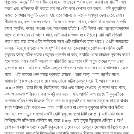
প্রয়োজন আছে যিনি তার কীভাবে হবেন তা বোঝে প্যাক নেতা অথবা সে বাড়িটি দখল
করবে এবং মালিককে কী করতে হবে তা চেষ্টা করে দেখতে শুরু করবে। যদি কুকুরটিকে
ক্ষমতা নেওয়ার অনুমতি দেওয়া হয়, তবে আচরণের অনেক সমস্যা দেখা দেবে, যেমন
সীমাবদ্ধ নয়, রক্ষণ আসবাবপত্র , বিচ্ছেদ উদ্বেগ , খাবার, খেলনা বা অন্যান্য সামগ্রী
রক্ষণ, স্নাপ্পিং, কামড় দেওয়া এবং আবেগময় ছাঁটাই। এটি শিশুরা এবং প্রাপ্তবয়স্কদের
সাথে তারা জানেন না তাদের কাছে এটি অনাকাঙ্ক্ষিত হয়ে উঠবে। যদি এটি সত্যিই
খারাপ হয়ে যায়, তবে এটির মালিকের সাথে এটি অনির্দেশ্য হতে পারে। এগুলি সাধারণত
বয়স্ক, বিবেচ্য বাচ্চাদের জন্য সুপারিশ করা হয়, কেবলমাত্র বেশিরভাগ মালিক ছোট
কুকুরের কাছে সঠিক প্যাক নেতৃত্ব প্রদর্শন না করে, মাঝারি থেকে মারাত্মক সুরক্ষার কারণ
হয়ে থাকে, এমন একটি আচরণ যা পরিবর্তিত হতে পারে যদি মানুষ তাদের প্যাক নেতা
হতে শুরু করে। যদি তারা সঠিক নেতৃত্ব পান তবে তারা বাচ্চাদের সাথে ভালভাবে যেতে
পারে। এই জাতের খনন করার প্রবণতা রয়েছে। তারা অন্য পোষা প্রাণীর সাথে
সাধারণত ঠিক থাকে তবে তাদের কাছ থেকে সঠিক নেতৃত্ব ছাড়াই আবার একবার
once মানুষ , তারা হিংসা, বিরক্তিকর, বাধা এবং কামড় দেওয়ার খুব দ্রুত হতে পারে,
কখনও কখনও পরিচালনা করা অস্বীকার করে। যদি আপনি আপনার ছোট কুকুরটিকে
আপনার বাড়ির উপর নিয়ন্ত্রণ নিতে দেন তবে কুকুরটি তার সমস্ত মানুষকে লাইনে রাখার
জন্য সর্বাত্মক চেষ্টা করবে — এমন একটি ওজন যা কোনও কুকুরের কাঁধে রাখা উচিত
নয়, বিশেষত দাচুন্ডের মতো একটি ছোট কুকুরের মতো মিষ্টি one । এই নেতিবাচক
বৈশিষ্ট্যগুলি দক্ষিণচন্ড বৈশিষ্ট্য নয়, তারা they ছোট কুকুর সিন্ড্রোম বৈশিষ্ট্য। অর্থ,
বেশিরভাগ মালিক তাদের ছোট কুকুরকে বাচ্চাদের মতো নেতৃত্ব দেওয়ার পরিবর্তে তাদের
আচরণ করেন, পাশাপাশি নিয়মগুলির পাশাপাশি তাদেরও সীমাবদ্ধতার সাথে অনুসরণ করা