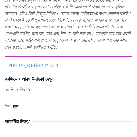
দক্ষিণ ক্যারোলিনায় জন্মগ্রহণ করেছিল। তিনি আমাদের 3 বাচ্চাদের সাথে দুর্দান্ত
হয়েছেন, যদিও তিনি কিছুটা নিপিত। আমরা কামড় প্রতিরোধের উপর ফোকাস করছি।
তিনি সহজেই ক্রেট প্রশিক্ষণ নিতে নিয়েছিলেন এবং বাড়িতে আসার ২ সপ্তাহ পরে
লজ্জা পান। তার রঙ হলুদ ল্যাবের মতো হালকা এবং তার বিল্ডি ল্যাব পাশের দিকে
পাশাপাশি করগির চেয়ে বড় পাঞ্জা এবং দীর্ঘ পা বেশি মনে হয়। অবশ্যই তার কান একটি
ল্যাবের চেয়ে খাটো এবং সেই স্বাদযুক্ত সাদা নাকে তার কাঁধে ফেলা এবং তার কাঁধে
শেষ করানো একটি করণীয় গল্প Cor
একজন মানুষকে নিয়ে স্বপ্ন দেখা
করজিডোর আরও উদাহরণ দেখুন
করজিডর পিকচার
বিভাগ
কুকুর
আকর্ষণীয় নিবন্ধ