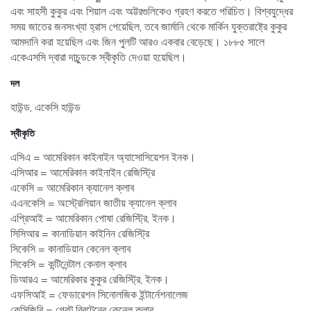
এবং সাহসী কুকুর এবং শিয়াল এবং অট্টরগুলিকেও গ্রহণ করতে পরিচিত। বিশ্বযুদ্ধের
সময় জাতের জনসংখ্যা হ্রাস পেয়েছিল, তবে জার্মানি থেকে মার্কিন যুক্তরাষ্ট্রে কুকুর
আমদানি করা হয়েছিল এবং জিন পুলটি আরও একবার বেড়েছে। ১৮৮৫ সালে
একেএসসি দ্বারা দাচুন্ডকে স্বীকৃতি দেওয়া হয়েছিল।
দল
হাউন্ড, একেসি হাউন্ড
স্বীকৃতি
এসিএ = আমেরিকান কাইনাইন অ্যাসোসিয়েশন ইনক।
এসিআর = আমেরিকান কাইনাইন রেজিস্ট্রি
একেসি = আমেরিকান ক্যানেল ক্লাব
এএনকেসি = অস্ট্রেলিয়ান জাতীয় ক্যানেল ক্লাব
এপ্রিআই = আমেরিকান পোষা রেজিস্ট্রি, ইনক।
সিসিআর = কানাডিয়ান কাইনিন রেজিস্ট্রি
সিকেসি = কানাডিয়ান কেনেল ক্লাব
সিকেসি = কন্টিনেন্টাল কেনাল ক্লাব
ডিআরএ = আমেরিকার কুকুর রেজিস্ট্রি, ইনক।
এফসিআই = ফেডারেশন সিনোলজিক ইন্টার্নেশনালেজ
কেসিজিবি = গ্রেট ব্রিটেনের কেনেল ক্লাব