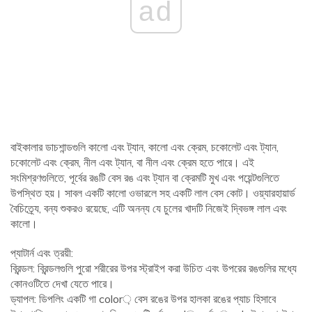
ad
বাইকালার ডাচশান্ডগুলি কালো এবং ট্যান, কালো এবং ক্রেম, চকোলেট এবং ট্যান,
চকোলেট এবং ক্রেম, নীল এবং ট্যান, বা নীল এবং ক্রেম হতে পারে। এই
সংমিশ্রণগুলিতে, পূর্বের রঙটি বেস রঙ এবং ট্যান বা ক্রেমটি মুখ এবং পয়েন্টগুলিতে
উপস্থিত হয়। সাবল একটি কালো ওভারলে সহ একটি লাল বেস কোট। ওয়্যারহায়ার্ড
বৈচিত্র্যে, বন্য শুকরও রয়েছে, এটি অনন্য যে চুলের খাদটি নিজেই দ্বিভঙ্গ লাল এবং
কালো।
প্যাটার্ন এবং ত্রয়ী:
ব্রিন্ডল: ব্রিন্ডলগুলি পুরো শরীরের উপর স্ট্রাইপ করা উচিত এবং উপরের রঙগুলির মধ্যে
কোনওটিতে দেখা যেতে পারে।
ড্যাপল: ডিপলিং একটি গা color় বেস রঙের উপর হালকা রঙের প্যাচ হিসাবে