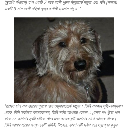
'স্ক্র্যাপি (পিছনে) হ'ল একটি 7 বছর বয়সী পুরুষ স্ট্যান্ডার্ড দাচুন্ড এবং মক্সি (সামনে)
একটি 9 মাস বয়সী মহিলা ক্ষুদ্র রূপালী ড্যাপল দাচুন্ড' '
'রাসেল হ'ল এক বছরের পুরনো লাল ওয়্যারহায়ার্ড দাচুন্ড। তিনি একজন সুখী-ভাগ্যবান
লোক, যিনি সবাইকে ভালোবাসেন, তিনি সর্বদা আপনার কোলে .ুকবার পথ খুঁজে পান
যাতে সে আপনার মুখটি চাটতে পারে এবং কয়েক ঘন্টা আপনার সাথে আবদ্ধ থাকে।
তিনি আমার মায়ের জন্য একটি বার্ষিকী উপহার, কারণ এটি সর্বদা তার স্বপ্নের কুকুর