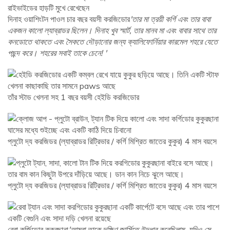
দিনাহ ওয়াশিংটন পাওল চার বছর বয়সী করজিডোর
'তার মা ত্রয়ী কর্গি এবং তার বাবা
একজন কালো ল্যাব্রাডর ছিলেন। দিনাহ খুব স্মার্ট, তার মানব মা এবং বাবার সাথে তার
কনডোতে থাকতে এবং সৈকতে দৌড়ানোর জন্য ক্যালিফোর্নিয়ার কারমেল শহরে যেতে
পছন্দ করে। শহরের সবাই তাকে চেনে! '
তাঁর স্টাড খেলনা সহ 1 বছর বয়সী হেইডি করজিডোর
প্লুটো দ্য করজিডর (ল্যাব্রাডর রিট্রিভার / কর্গি মিশ্রিত জাতের কুকুর) 4 মাস বয়সে
প্লুটো দ্য করজিডর (ল্যাব্রাডর রিট্রিভার / কর্গি মিশ্রিত জাতের কুকুর) 4 মাস বয়সে
রেবা কর্জিডোর কুকুরছানা
'আমরা তাকে দক্ষিণ জার্সিতে উদ্ধার করেছিলাম, যদিও সে