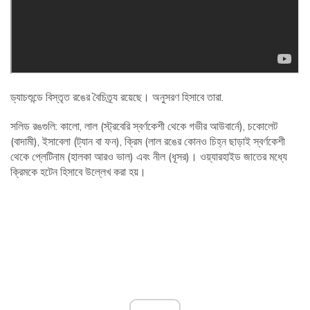
ড্যাচশুন্ডে বিস্তৃত রঙের বৈচিত্র্য রয়েছে। অনুসরণ হিসাবে তারা.
সলিড রঙগুলি: কালো, লাল (স্ট্রবেরি স্বর্ণকেশী থেকে গভীর আউবার্নে), চকোলেট
(বাদামী), ইসাবেলা (ট্যান বা ফন), ক্রিম (লাল রঙের কোনও চিহ্ন ছাড়াই স্বর্ণকেশী
থেকে প্লেটিনাম (হালকা আরও ভাল) এবং নীল (ধূসর)। ওয়্যারহাইড জাতের মধ্যে
ক্রিমকে হটেন হিসাবে উল্লেখ করা হয়।