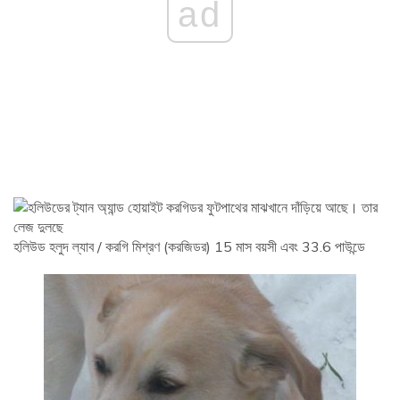
ad
হলিউড হলুদ ল্যাব / করগি মিশ্রণ (করজিডর) 15 মাস বয়সী এবং 33.6 পাউন্ডে