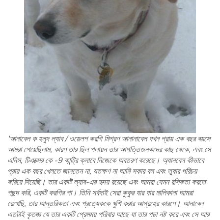
'আনাবেল ক হলুদ ল্যাব / ওয়েলশ করগি মিশ্রণ আনানাবেল যখন প্রায় এক বছর বয়সে
আমরা পেয়েছিলাম, কারণ তার ছিল পলায়ন তার আপত্তিজনকদের কাছ থেকে, এবং সে
এনিস, টিএক্সের কে -9 কান্ট্রি ক্লাবে নিজেকে অবতরণ করেছে। অ্যানবেল কীভাবে
প্রায় এক বছর খেলতে জানতেন না, যতক্ষণ না আমি সকার বল এবং তুষার পরিচয়
করিয়ে দিয়েছি। তার একটি ল্যাব-এর হৃদয় রয়েছে এবং আমরা যেমন রসিকতা করতে
পছন্দ করি, একটি করগির পা। তিনি সর্বদাই সেরা কুকুর যার যার মালিকানা আমরা
রেখেছি, তার আন্তরিকতা এবং প্রত্যেককে খুশি করার আগ্রহের কারণে। আনাবেল
এতটাই কৃতজ্ঞ যে তার একটি প্রেমময় পরিবার আছে যা তার পচা নষ্ট করে এবং সে আর