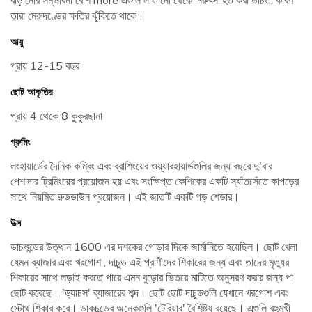
বাড়ানোর সম্ভাবনা বেশি more এগুলি লাফানো থেকে নিরুৎসাহিত করা উচিত, কারণ
তারা মেরুদণ্ডের ক্ষতির ঝুঁকিতে থাকে।
আয়ু
প্রায় 12-15 বছর
ছোট আকৃতির
প্রায় 4 থেকে 8 কুকুরছানা
গ্রুমিং
লংহায়ার্ডের দৈনিক কম্বিং এবং ব্রাশিংয়ের ওয়্যারহায়ার্ডগুলির জন্য বছরে দু'বার
পেশাদার ট্রিমিংয়ের প্রয়োজন হয় এবং সংক্ষিপ্ত কেশিকের একটি স্যাঁতসেঁতে কাপড়ের
সাথে নিয়মিত রুডডাউন প্রয়োজন। এই জাতটি একটি গড় শেডার।
উত্স
ডাচশুন্ডের উত্থান 1600 এর দশকের গোড়ার দিকে জার্মানিতে হয়েছিল। ছোট খেলা
যেমন ব্যাজার এবং খরগোশ , দাচুন্ড এই প্রাণীদের শিকারের জন্য এবং তাদের মৃত্যুর
শিকারের সাথে লড়াই করতে পারে এমন বুড়োর ভিতরে মাটিতে অনুসরণ করার জন্য পা
ছোট করেছে। 'ড্যাচস' ব্যাজারের শব্দ। ছোট ছোট দাচুন্ডগুলি যেখানে খরগোশ এবং
স্টোথ শিকার করে। ডাকচুন্ডের অনেকগুলি 'টেরিয়ার' বৈশিষ্ট্য রয়েছে। এগুলি বহুমুখী