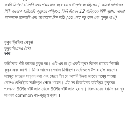
করগি মিশ্রণ যা তিনি যখন প্রায় এক বছর বয়সে উদ্ধার করেছিলেন। আমরা আমাদের
মিষ্টি বাচ্চাকে হারিয়েছি ক্যান্সার এপ্রিলে. তিনি ছিলেন 12 শান্তিতে মিষ্টি ন্যান্স, আমরা
আপনাকে ভালবাসি এবং আপনাকে মিস করি! (এবং সেই বড় কান এবং ক্ষুদ্র পা !!)
কুকুর ট্রিভিয়া খেলুন!
কুকুর ডিএনএ টেস্ট
বর্ণনা
কর্জিডোর খাঁটি জাতের কুকুর নয়। এটি এর মধ্যে একটি ক্রস বিশেষ জাতের শিকারি
কুকুর এবং করগি । মিশ্র জাতের মেজাজ নির্ধারণের সর্বোত্তম উপায় হ'ল ক্রুশের
সমস্ত জাতকে সন্ধান করা এবং জেনে নিন যে আপনি উভয় জাতের মধ্যে পাওয়া
কোনও বৈশিষ্ট্যের সংমিশ্রণ পেতে পারেন। এই সব ডিজাইনার হাইব্রিড কুকুরের
প্রজনন 50% খাঁটি জাত থেকে 50% খাঁটি জাত হয় না। ব্রিডারদের ব্রিডিং করা খুব
সাধারণ common বহু-প্রজন্ম ক্রস ।