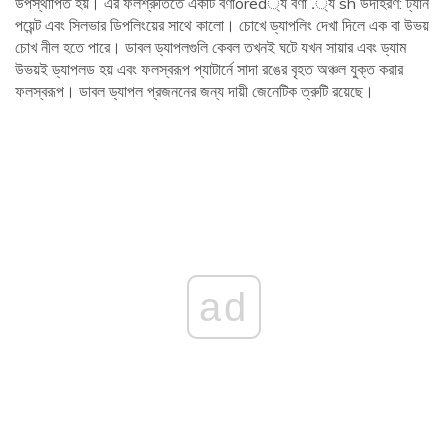
উপস্থাপিত হয়। এর ফলশ্রুতিতে একটি বর্ণাored্য বর্ণা .্য sh উদাহরণ: ট্যান
পয়েন্ট এবং সিলভার ডিপলিংয়ের সাথে কালো। চোখে ড্যাপলিং দেখা দিলে এক বা উভয়
চোখ নীল হতে পারে। ডাবল ড্যাপলগুলি কেবল তখনই ঘটে যখন সায়ার এবং ড্যাম
উভয়ই ড্যাপলড হয় এবং ফলস্বরূপ প্যাটার্নে সাদা রঙের বৃহত অঞ্চল যুক্ত করার
ফলস্বরূপ। ডাবল ড্যাপল প্রজননের জন্য দায়ী জেনেটিক ত্রুটি রয়েছে।
ad