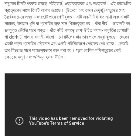
দাচুন্ডের তিনটি প্রকার রয়েছে: শর্টহায়ার্ড, ওয়্যারহায়ারড এবং লংহায়ার্ড। এই জাতগুলির
প্রত্যেকের সাথে তিনটি আকার রয়েছে। (উচ্চতা এবং ওজন দেখুন)) দাচুন্ডের দেহ
দৈর্ঘ্যের চেয়ে লম্বা এবং ছোট পায়ে পেশীযুক্ত। এটি একটি দীর্ঘায়িত মাথা এবং একটি
সামান্য, উত্তল খুলি যা প্রসারিত ভ্রু সঙ্গে খিলানযুক্ত হয়। ধাঁধা দীর্ঘ। চোয়ালটি নন
দুলযুক্ত ঠোঁটের সাথে শক্ত। দাঁত কাঁচি কামড়ে দেখা উচিত বাদাম-আকৃতির চোখগুলি
গা dark় লাল বা বাদামী-কালো। মোবাইলের কান তার গালে লম্বা ঝুলছে। দেহের
একটি শক্ত প্রসারিত স্ট্রেনাম এবং একটি পরিমিতরূপে পেছনের পেট থাকে। লেজটি
তার পিছনের সাথে সামঞ্জস্যভাবে বহন করা হয়। স্বল্প কেশিক দক্ষিণাচুন্ডের কোট
চকচকে, মসৃণ এবং অভিন্ন হওয়া উচিত।