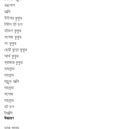
খরগোশ
ডক্সি
উইনার কুকুর
লিটল হট ডগ
হটডগ কুকুর
সসেজ কুকুর
লং কুকুর
ছোট্ট বুড়ো কুকুর
আর্থ কুকুর
ব্যাজার কুকুর
ডাচশুন্ড
দাচশুন্ড
দাচুন্ড ডক্সি
দাচশুন্ড
সসেজ
দাচশুন্ড
হট ডগ
ট্যাক্সি
উচ্চারণ
ডাক সানড