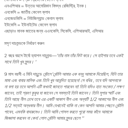
এনএপিআর = উত্তর আমেরিকান বিশুদ্ধ রেজিস্ট্রি, ইনক।
এনকেসি = জাতীয় কেনেল ক্লাব
এনজেডকিসি = নিউজিল্যান্ড কেনাল ক্লাব
ইউকেসি = ইউনাইটেড কেনেল ক্লাব
এছাড়াও মানক জাতের জন্য এএনকেসি, সিকেসি, এপিআরআই, এসিআর
মসৃণ দাচশুন্ডকে নির্ধারণ করুন
2 বছর বয়সে টার্বো ড্যাপল দাচুশুন্ড—
'তাঁর নাম তাঁর ফিট করে। সে হাইপার তবে একই
সাথে তিনি খুব সুন্দর। '
9 মাস বয়সী এ মিনি দাচুন্ডে বেন্টলে
'বেন্টলি আমার এক বন্ধু আমাকে দিয়েছিল, যিনি তার
মামা এবং বাবার মালিক এবং তিনি খুব আনন্দিত হয়েছেন! সে বধির , তবে যদি আপনাকে
না বলা হয় তবে আপনি এটি কখনই জানতে পারবেন না! তিনি যদিও হাত সংকেত / লক্ষণ
জানেন, তাই শ্রবণ কুকুর যা জানেন সে সমস্তই তিনি জানেন। তিনি সুপার স্মার্ট এবং
তিনি আছে নীল চোখ তবে এর একটি আকাশ নীল এবং অন্যটি 1/2 আকাশের নীল এবং
1/2 সত্যই অন্ধকার নীল। আমি যেখানেই থাকি না কেন আপনি আমার পেছনে বেন্টলি
পাবেন, এমনকি বাথরুমেও। তিনি আমি গোসল করতে পুরো সময় কাঁদে আমাকে
জিজ্ঞাসা করবেন না কেন! লোল বেন্টলি আমার সুন্দর ছেলে ''