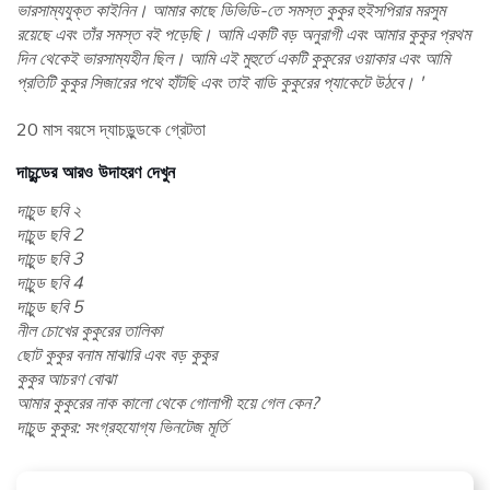
ভারসাম্যযুক্ত কাইনিন। আমার কাছে ডিভিডি-তে সমস্ত কুকুর হুইসপিরার মরসুম
রয়েছে এবং তাঁর সমস্ত বই পড়েছি। আমি একটি বড় অনুরাগী এবং আমার কুকুর প্রথম
দিন থেকেই ভারসাম্যহীন ছিল। আমি এই মুহুর্তে একটি কুকুরের ওয়াকার এবং আমি
প্রতিটি কুকুর সিজারের পথে হাঁটছি এবং তাই বাডি কুকুরের প্যাকেটে উঠবে। '
20 মাস বয়সে দ্যাচডুন্ডকে গ্রেটতা
দাচুন্ডের আরও উদাহরণ দেখুন
দাচুন্ড ছবি ২
দাচুন্ড ছবি 2
দাচুন্ড ছবি 3
দাচুন্ড ছবি 4
দাচুন্ড ছবি 5
নীল চোখের কুকুরের তালিকা
ছোট কুকুর বনাম মাঝারি এবং বড় কুকুর
কুকুর আচরণ বোঝা
আমার কুকুরের নাক কালো থেকে গোলাপী হয়ে গেল কেন?
দাচুন্ড কুকুর: সংগ্রহযোগ্য ভিনটেজ মূর্তি