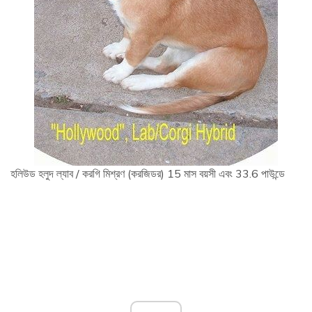
হলিউড হলুদ ল্যাব / করগি মিশ্রণ (করজিডর) 15 মাস বয়সী এবং 33.6 পাউন্ডে