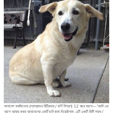
আনাবেল করজিডোর (ল্যাব্রাডর রিট্রিভার / কর্গি মিশ্রণ) 12 বছর বয়সে—
'আমি এর
আগে আমার কুকুর আনাবেলের একটি ছবি জমা দিয়েছিলাম, এটি একটি মিষ্টি ল্যাব /