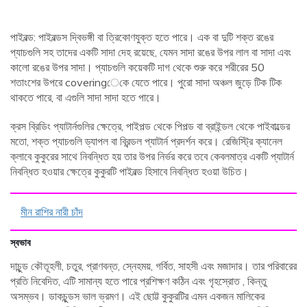
পাইবল্ড: পাইবল্ডস দ্বিভঙ্গী বা ত্রিকোণযুক্ত হতে পারে। এক বা দুটি শক্ত রঙের
প্যাচগুলি সহ তাদের একটি সাদা দেহ রয়েছে, যেমন সাদা রঙের উপর লাল বা সাদা এবং
কালো রঙের উপর সাদা। প্যাচগুলি কয়েকটি দাগ থেকে শুরু করে শরীরের 50
শতাংশের উপরে coveringেকে যেতে পারে। পুরো সাদা অঞ্চল জুড়ে টিক টিক
থাকতে পারে, বা এগুলি সাদা সাদা হতে পারে।
ক্রস ব্রিডিং প্যাটার্নগুলির ক্ষেত্রে, পাইপল্ড থেকে পিপল্ড বা ব্রাইন্ডল থেকে পাইবাল্ডের
মতো, শক্ত প্যাচগুলি ড্যাপল বা ব্রিন্ডল প্যাটার্ন প্রদর্শন করে। রেজিস্ট্রি ক্যানেল
ক্লাবে কুকুরের সাথে নিবন্ধিত হয় তার উপর নির্ভর করে তবে কেবলমাত্র একটি প্যাটার্ন
নিবন্ধিত হওয়ার ক্ষেত্রে কুকুরটি পাইবল্ড হিসাবে নিবন্ধিত হওয়া উচিত।
মীন রাশির নারী চাঁদ
স্বভাব
দাচুন্ড কৌতূহলী, চতুর, প্রাণবন্ত, স্নেহময়, গর্বিত, সাহসী এবং মজাদার। তার পরিবারের
প্রতি নিবেদিত, এটি সামান্য হতে পারে প্রশিক্ষণ কঠিন এবং গৃহস্রোত , কিন্তু
অসম্ভব। ডাকচুন্ডস ভাল ভ্রমণ। এই ছোট্ট কুকুরটির এমন একজন মালিকের