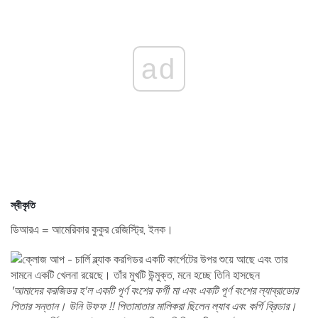
ad
স্বীকৃতি
ডিআরএ = আমেরিকার কুকুর রেজিস্ট্রি, ইনক।
'আমাদের করজিডর হ'ল একটি পূর্ণ বংশের কর্গী মা এবং একটি পূর্ণ বংশের ল্যাব্রাডোর
পিতার সন্তান। উনি উফফ !! পিতামাতার মালিকরা ছিলেন ল্যাব এবং কর্গি ব্রিডার।